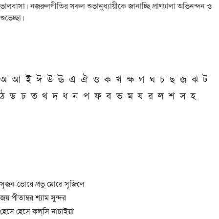
ভালবাসা। নজরুলগীতির সকল শুভানুধ্যায়ীকে জানাচ্ছি প্রাণঢালা অভিনন্দন ও
শুভেচ্ছা।
অ
আ
ই
ঈ
উ
ঊ
এ
ঐ
ও
ক
খ
ক্ষ
গ
ঘ
চ
ছ
জ
ঝ
ট
ঠ
ড
ঢ
ত
থ
দ
ধ
ন
প
ফ
ব
ভ
ম
য
র
ল
শ
স
হ
সৃজন-ভোরে প্রভু মোরে সৃজিলে
জয় পীতাম্বর শ্যাম সুন্দর
হেসে হেসে কল্‌সি নাচাইয়া