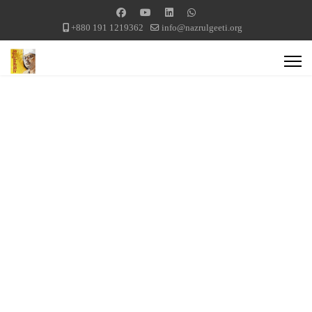
+880 191 1219362
info@nazrulgeeti.org