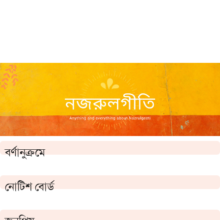
বর্ণানুক্রমে
নোটিশ বোর্ড