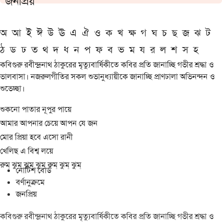
জনপ্রিয়
অ
আ
ই
ঈ
উ
ঊ
এ
ঐ
ও
ক
খ
ক্ষ
গ
ঘ
চ
ছ
জ
ঝ
ট
ঠ
ড
ঢ
ত
থ
দ
ধ
ন
প
ফ
ব
ভ
ম
য
র
ল
শ
স
হ
কবিগুরু রবীন্দ্রনাথ ঠাকুরের মৃত্যুবার্ষিকীতে কবির প্রতি জানাচ্ছি গভীর শ্রদ্ধা ও
ভালবাসা। নজরুলগীতির সকল শুভানুধ্যায়ীকে জানাচ্ছি প্রাণঢালা অভিনন্দন ও
শুভেচ্ছা।
শুকনো পাতার নূপুর পায়ে
আমার আপনার চেয়ে আপন যে জন
মোর প্রিয়া হবে এসো রানী
খেলিছ এ বিশ্ব লয়ে
রুম্ ঝুম্ ঝুম্ ঝুম্ রুম্ ঝুম্ ঝুম্
নোটিশ বোর্ড
বর্ণানুক্রমে
জনপ্রিয়
কবিগুরু রবীন্দ্রনাথ ঠাকুরের মৃত্যুবার্ষিকীতে কবির প্রতি জানাচ্ছি গভীর শ্রদ্ধা ও