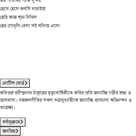
জয় পীতাম্বর শ্যাম সুন্দর
হেসে হেসে কল্‌সি নাচাইয়া
হেরি আজ শূন্য নিখিল
হের গোধূলি-বেলা সই ঘনিয়ে এলো
নোটিশ বোর্ড
কবিগুরু রবীন্দ্রনাথ ঠাকুরের মৃত্যুবার্ষিকীতে কবির প্রতি জানাচ্ছি গভীর শ্রদ্ধা ও
ভালবাসা। নজরুলগীতির সকল শুভানুধ্যায়ীকে জানাচ্ছি প্রাণঢালা অভিনন্দন ও
শুভেচ্ছা।
বর্ণানুক্রমে
জনপ্রিয়