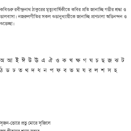
কবিগুরু রবীন্দ্রনাথ ঠাকুরের মৃত্যুবার্ষিকীতে কবির প্রতি জানাচ্ছি গভীর শ্রদ্ধা ও
ভালবাসা। নজরুলগীতির সকল শুভানুধ্যায়ীকে জানাচ্ছি প্রাণঢালা অভিনন্দন ও
শুভেচ্ছা।
অ
আ
ই
ঈ
উ
ঊ
এ
ঐ
ও
ক
খ
ক্ষ
গ
ঘ
চ
ছ
জ
ঝ
ট
ঠ
ড
ঢ
ত
থ
দ
ধ
ন
প
ফ
ব
ভ
ম
য
র
ল
শ
স
হ
সৃজন-ভোরে প্রভু মোরে সৃজিলে