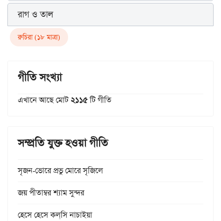
রাগ ও তাল
রুচিরা (১৮ মাত্রা)
গীতি সংখ্যা
এখানে আছে মোট
২১১৫
টি গীতি
সম্প্রতি যুক্ত হওয়া গীতি
সৃজন-ভোরে প্রভু মোরে সৃজিলে
জয় পীতাম্বর শ্যাম সুন্দর
হেসে হেসে কল্‌সি নাচাইয়া