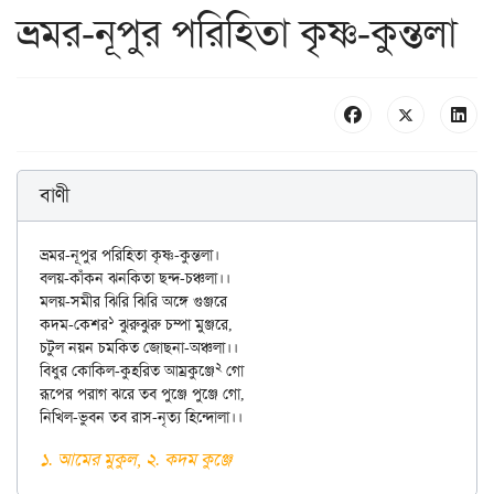
ভ্রমর-নূপুর পরিহিতা কৃষ্ণ-কুন্তলা
বাণী
ভ্রমর-নূপুর পরিহিতা কৃষ্ণ-কুন্তলা।

বলয়-কাঁকন ঝনকিতা ছন্দ-চঞ্চলা।।

মলয়-সমীর ঝিরি ঝিরি অঙ্গে গুঞ্জরে

১
কদম-কেশর
 ঝুরুঝুরু চম্পা মুঞ্জরে,

চটুল নয়ন চমকিত জোছনা-অঞ্চলা।।

২
বিধুর কোকিল-কুহরিত আম্রকুঞ্জে
 গো

রূপের পরাগ ঝরে তব পুঞ্জে পুঞ্জে গো,

১. আমের মুকুল, ২. কদম কুঞ্জে