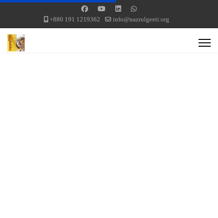
+880 191 1219362
info@nazrulgeeti.org