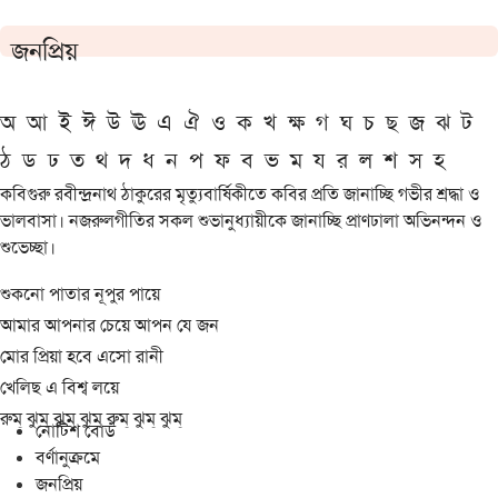
জনপ্রিয়
অ
আ
ই
ঈ
উ
ঊ
এ
ঐ
ও
ক
খ
ক্ষ
গ
ঘ
চ
ছ
জ
ঝ
ট
ঠ
ড
ঢ
ত
থ
দ
ধ
ন
প
ফ
ব
ভ
ম
য
র
ল
শ
স
হ
কবিগুরু রবীন্দ্রনাথ ঠাকুরের মৃত্যুবার্ষিকীতে কবির প্রতি জানাচ্ছি গভীর শ্রদ্ধা ও
ভালবাসা। নজরুলগীতির সকল শুভানুধ্যায়ীকে জানাচ্ছি প্রাণঢালা অভিনন্দন ও
শুভেচ্ছা।
শুকনো পাতার নূপুর পায়ে
আমার আপনার চেয়ে আপন যে জন
মোর প্রিয়া হবে এসো রানী
খেলিছ এ বিশ্ব লয়ে
রুম্ ঝুম্ ঝুম্ ঝুম্ রুম্ ঝুম্ ঝুম্
নোটিশ বোর্ড
বর্ণানুক্রমে
জনপ্রিয়