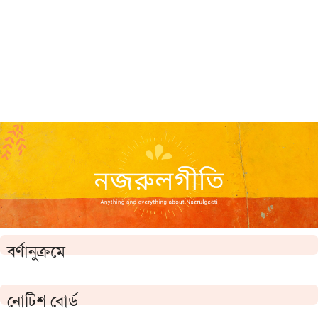
বর্ণানুক্রমে
নোটিশ বোর্ড