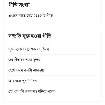
গীতি সংখ্যা
এখানে আছে মোট
২১১৫
টি গীতি
সম্প্রতি যুক্ত হওয়া গীতি
সৃজন-ভোরে প্রভু মোরে সৃজিলে
জয় পীতাম্বর শ্যাম সুন্দর
হেসে হেসে কল্‌সি নাচাইয়া
হেরি আজ শূন্য নিখিল
হের গোধূলি-বেলা সই ঘনিয়ে এলো