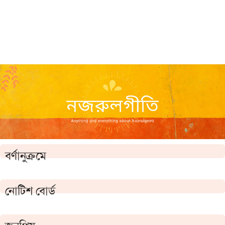
বর্ণানুক্রমে
নোটিশ বোর্ড