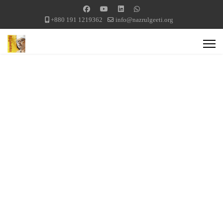
+880 191 1219362
info@nazrulgeeti.org