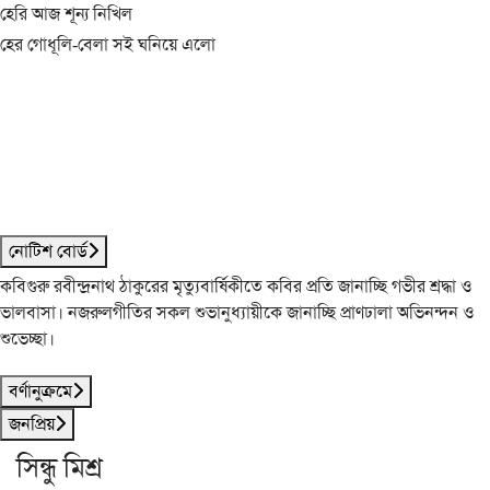
হেরি আজ শূন্য নিখিল
হের গোধূলি-বেলা সই ঘনিয়ে এলো
নোটিশ বোর্ড
কবিগুরু রবীন্দ্রনাথ ঠাকুরের মৃত্যুবার্ষিকীতে কবির প্রতি জানাচ্ছি গভীর শ্রদ্ধা ও
ভালবাসা। নজরুলগীতির সকল শুভানুধ্যায়ীকে জানাচ্ছি প্রাণঢালা অভিনন্দন ও
শুভেচ্ছা।
বর্ণানুক্রমে
জনপ্রিয়
সিন্ধু মিশ্র