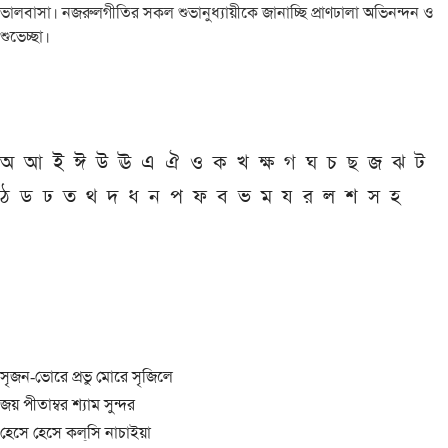
ভালবাসা। নজরুলগীতির সকল শুভানুধ্যায়ীকে জানাচ্ছি প্রাণঢালা অভিনন্দন ও
শুভেচ্ছা।
অ
আ
ই
ঈ
উ
ঊ
এ
ঐ
ও
ক
খ
ক্ষ
গ
ঘ
চ
ছ
জ
ঝ
ট
ঠ
ড
ঢ
ত
থ
দ
ধ
ন
প
ফ
ব
ভ
ম
য
র
ল
শ
স
হ
সৃজন-ভোরে প্রভু মোরে সৃজিলে
জয় পীতাম্বর শ্যাম সুন্দর
হেসে হেসে কল্‌সি নাচাইয়া