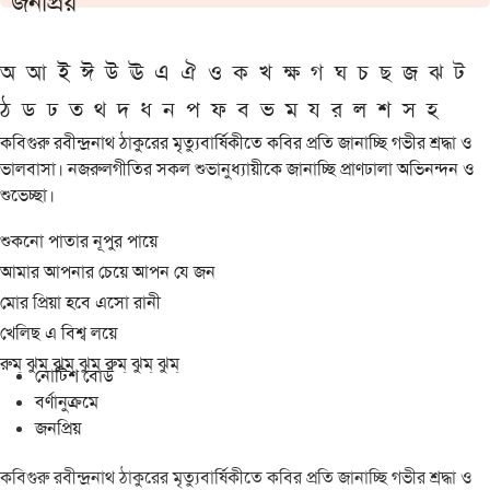
জনপ্রিয়
অ
আ
ই
ঈ
উ
ঊ
এ
ঐ
ও
ক
খ
ক্ষ
গ
ঘ
চ
ছ
জ
ঝ
ট
ঠ
ড
ঢ
ত
থ
দ
ধ
ন
প
ফ
ব
ভ
ম
য
র
ল
শ
স
হ
কবিগুরু রবীন্দ্রনাথ ঠাকুরের মৃত্যুবার্ষিকীতে কবির প্রতি জানাচ্ছি গভীর শ্রদ্ধা ও
ভালবাসা। নজরুলগীতির সকল শুভানুধ্যায়ীকে জানাচ্ছি প্রাণঢালা অভিনন্দন ও
শুভেচ্ছা।
শুকনো পাতার নূপুর পায়ে
আমার আপনার চেয়ে আপন যে জন
মোর প্রিয়া হবে এসো রানী
খেলিছ এ বিশ্ব লয়ে
রুম্ ঝুম্ ঝুম্ ঝুম্ রুম্ ঝুম্ ঝুম্
নোটিশ বোর্ড
বর্ণানুক্রমে
জনপ্রিয়
কবিগুরু রবীন্দ্রনাথ ঠাকুরের মৃত্যুবার্ষিকীতে কবির প্রতি জানাচ্ছি গভীর শ্রদ্ধা ও