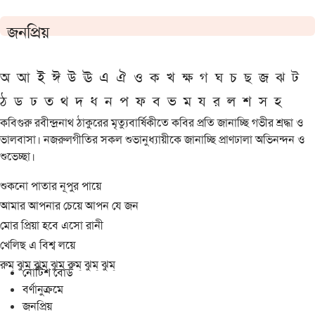
জনপ্রিয়
অ
আ
ই
ঈ
উ
ঊ
এ
ঐ
ও
ক
খ
ক্ষ
গ
ঘ
চ
ছ
জ
ঝ
ট
ঠ
ড
ঢ
ত
থ
দ
ধ
ন
প
ফ
ব
ভ
ম
য
র
ল
শ
স
হ
কবিগুরু রবীন্দ্রনাথ ঠাকুরের মৃত্যুবার্ষিকীতে কবির প্রতি জানাচ্ছি গভীর শ্রদ্ধা ও
ভালবাসা। নজরুলগীতির সকল শুভানুধ্যায়ীকে জানাচ্ছি প্রাণঢালা অভিনন্দন ও
শুভেচ্ছা।
শুকনো পাতার নূপুর পায়ে
আমার আপনার চেয়ে আপন যে জন
মোর প্রিয়া হবে এসো রানী
খেলিছ এ বিশ্ব লয়ে
রুম্ ঝুম্ ঝুম্ ঝুম্ রুম্ ঝুম্ ঝুম্
নোটিশ বোর্ড
বর্ণানুক্রমে
জনপ্রিয়