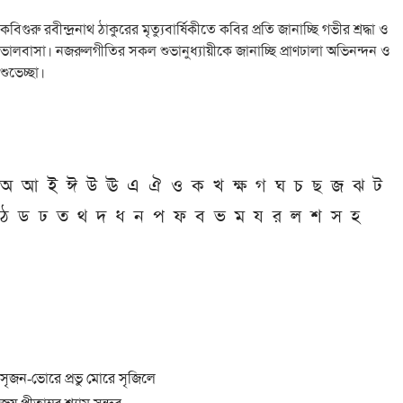
কবিগুরু রবীন্দ্রনাথ ঠাকুরের মৃত্যুবার্ষিকীতে কবির প্রতি জানাচ্ছি গভীর শ্রদ্ধা ও
ভালবাসা। নজরুলগীতির সকল শুভানুধ্যায়ীকে জানাচ্ছি প্রাণঢালা অভিনন্দন ও
শুভেচ্ছা।
অ
আ
ই
ঈ
উ
ঊ
এ
ঐ
ও
ক
খ
ক্ষ
গ
ঘ
চ
ছ
জ
ঝ
ট
ঠ
ড
ঢ
ত
থ
দ
ধ
ন
প
ফ
ব
ভ
ম
য
র
ল
শ
স
হ
সৃজন-ভোরে প্রভু মোরে সৃজিলে