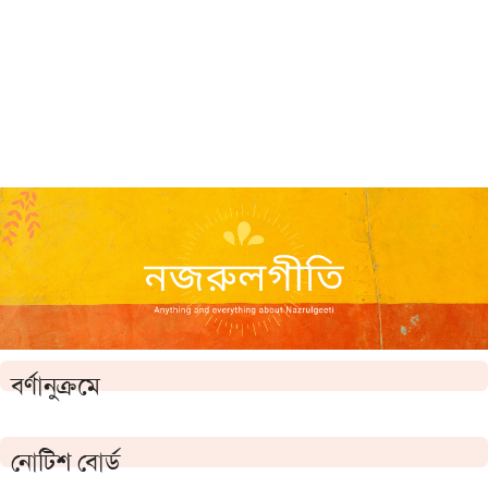
বর্ণানুক্রমে
নোটিশ বোর্ড