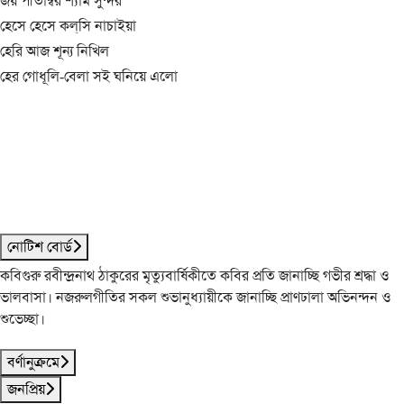
জয় পীতাম্বর শ্যাম সুন্দর
হেসে হেসে কল্‌সি নাচাইয়া
হেরি আজ শূন্য নিখিল
হের গোধূলি-বেলা সই ঘনিয়ে এলো
নোটিশ বোর্ড
কবিগুরু রবীন্দ্রনাথ ঠাকুরের মৃত্যুবার্ষিকীতে কবির প্রতি জানাচ্ছি গভীর শ্রদ্ধা ও
ভালবাসা। নজরুলগীতির সকল শুভানুধ্যায়ীকে জানাচ্ছি প্রাণঢালা অভিনন্দন ও
শুভেচ্ছা।
বর্ণানুক্রমে
জনপ্রিয়