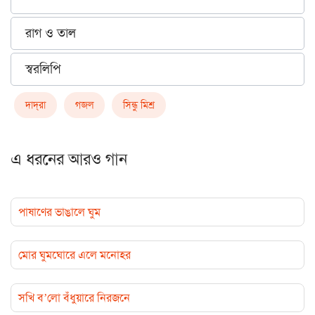
রাগ ও তাল
স্বরলিপি
দাদ্‌রা
গজল
সিন্ধু মিশ্র
এ ধরনের আরও গান
পাষাণের ভাঙালে ঘুম
মোর ঘুমঘোরে এলে মনোহর
সখি ব’লো বঁধুয়ারে নিরজনে