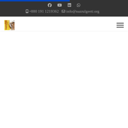
+880 191 1219362
info@nazrulgeeti.org