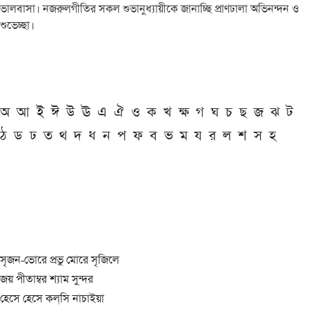
ভালবাসা। নজরুলগীতির সকল শুভানুধ্যায়ীকে জানাচ্ছি প্রাণঢালা অভিনন্দন ও
শুভেচ্ছা।
অ
আ
ই
ঈ
উ
ঊ
এ
ঐ
ও
ক
খ
ক্ষ
গ
ঘ
চ
ছ
জ
ঝ
ট
ঠ
ড
ঢ
ত
থ
দ
ধ
ন
প
ফ
ব
ভ
ম
য
র
ল
শ
স
হ
সৃজন-ভোরে প্রভু মোরে সৃজিলে
জয় পীতাম্বর শ্যাম সুন্দর
হেসে হেসে কল্‌সি নাচাইয়া