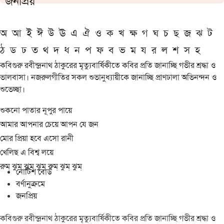
জনপ্রিয়
অ
আ
ই
ঈ
উ
ঊ
এ
ঐ
ও
ক
খ
ক্ষ
গ
ঘ
চ
ছ
জ
ঝ
ট
ঠ
ড
ঢ
ত
থ
দ
ধ
ন
প
ফ
ব
ভ
ম
য
র
ল
শ
স
হ
কবিগুরু রবীন্দ্রনাথ ঠাকুরের মৃত্যুবার্ষিকীতে কবির প্রতি জানাচ্ছি গভীর শ্রদ্ধা ও
ভালবাসা। নজরুলগীতির সকল শুভানুধ্যায়ীকে জানাচ্ছি প্রাণঢালা অভিনন্দন ও
শুভেচ্ছা।
শুকনো পাতার নূপুর পায়ে
আমার আপনার চেয়ে আপন যে জন
মোর প্রিয়া হবে এসো রানী
খেলিছ এ বিশ্ব লয়ে
রুম্ ঝুম্ ঝুম্ ঝুম্ রুম্ ঝুম্ ঝুম্
নোটিশ বোর্ড
বর্ণানুক্রমে
জনপ্রিয়
কবিগুরু রবীন্দ্রনাথ ঠাকুরের মৃত্যুবার্ষিকীতে কবির প্রতি জানাচ্ছি গভীর শ্রদ্ধা ও