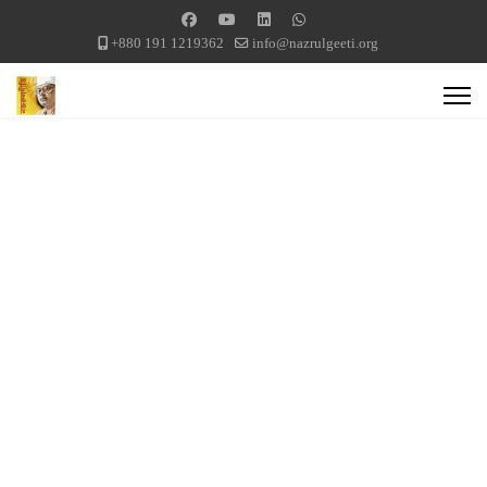
+880 191 1219362
info@nazrulgeeti.org