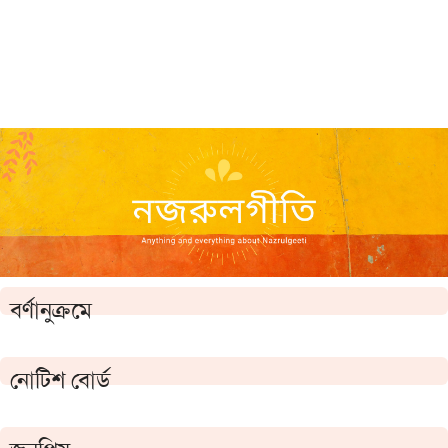
বর্ণানুক্রমে
নোটিশ বোর্ড