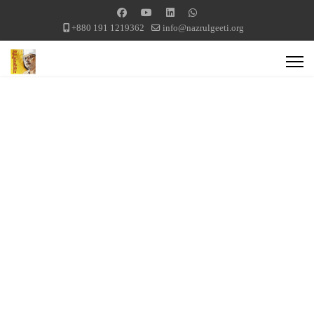
+880 191 1219362
info@nazrulgeeti.org