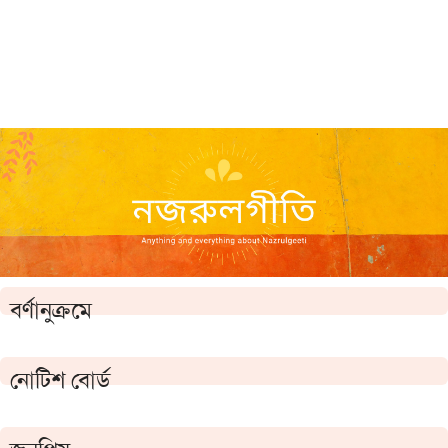
বর্ণানুক্রমে
নোটিশ বোর্ড