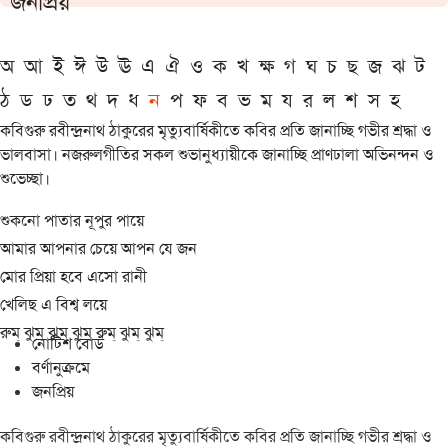
জনপ্রিয়
অ
আ
ই
ঈ
উ
ঊ
এ
ঐ
ও
ক
খ
ক্ষ
গ
ঘ
চ
ছ
জ
ঝ
ট
ঠ
ড
ঢ
ত
থ
দ
ধ
ন
প
ফ
ব
ভ
ম
য
র
ল
শ
স
হ
কবিগুরু রবীন্দ্রনাথ ঠাকুরের মৃত্যুবার্ষিকীতে কবির প্রতি জানাচ্ছি গভীর শ্রদ্ধা ও
ভালবাসা। নজরুলগীতির সকল শুভানুধ্যায়ীকে জানাচ্ছি প্রাণঢালা অভিনন্দন ও
শুভেচ্ছা।
শুকনো পাতার নূপুর পায়ে
আমার আপনার চেয়ে আপন যে জন
মোর প্রিয়া হবে এসো রানী
খেলিছ এ বিশ্ব লয়ে
রুম্ ঝুম্ ঝুম্ ঝুম্ রুম্ ঝুম্ ঝুম্
নোটিশ বোর্ড
বর্ণানুক্রমে
জনপ্রিয়
কবিগুরু রবীন্দ্রনাথ ঠাকুরের মৃত্যুবার্ষিকীতে কবির প্রতি জানাচ্ছি গভীর শ্রদ্ধা ও