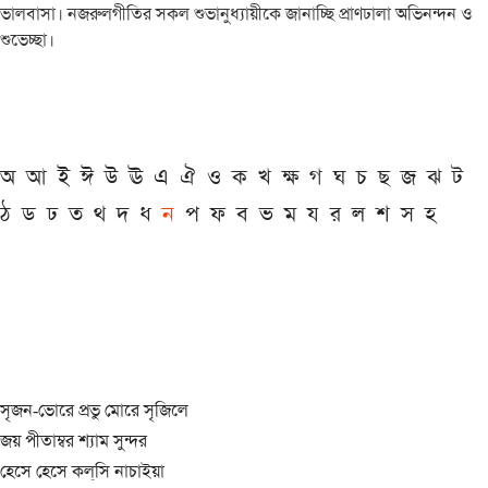
ভালবাসা। নজরুলগীতির সকল শুভানুধ্যায়ীকে জানাচ্ছি প্রাণঢালা অভিনন্দন ও
শুভেচ্ছা।
অ
আ
ই
ঈ
উ
ঊ
এ
ঐ
ও
ক
খ
ক্ষ
গ
ঘ
চ
ছ
জ
ঝ
ট
ঠ
ড
ঢ
ত
থ
দ
ধ
ন
প
ফ
ব
ভ
ম
য
র
ল
শ
স
হ
সৃজন-ভোরে প্রভু মোরে সৃজিলে
জয় পীতাম্বর শ্যাম সুন্দর
হেসে হেসে কল্‌সি নাচাইয়া