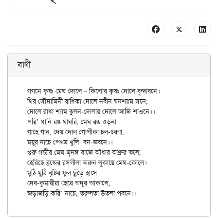
বাণী
গগনে কৃষ্ণ মেঘ দোলে – কিশোর কৃষ্ণ দোলে বৃন্দাবনে।

থির সৌদামিনী রাধিকা দোলে নবীন ঘনশ্যাম সনে;

দোলে রাধা শ্যাম ঝুলন-দোলায় দোলে আজি শাওনে।।

পরি’ ধানি রঙ ঘাঘরি, মেঘ রঙ ওড়না

গাহে গান, দেয় দোল গোপীকা চল-চরণা,

ময়ূর নাচে পেখম খুলি’ বন-ভবনে।।

গুরু গম্ভীর মেঘ-মৃদঙ্গ বাজে আঁধার অশ্রুর তলে,

হেরিছে ব্রজের রসলীলা অরুন লুকায়ে মেঘ-কোলে।

মুঠি মুঠি বৃষ্টির ফুল ছুঁড়ে হাসে

দেব-কুমারীরা হেরে অদূর আকাশে,
