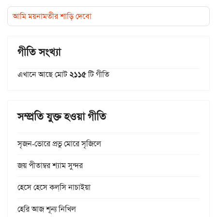
আমি ময়নামতীর শাড়ি দেবো
গীতি সংখ্যা
এখানে আছে মোট
২১১৫
টি গীতি
সম্প্রতি যুক্ত হওয়া গীতি
সৃজন-ভোরে প্রভু মোরে সৃজিলে
জয় পীতাম্বর শ্যাম সুন্দর
হেসে হেসে কল্‌সি নাচাইয়া
হেরি আজ শূন্য নিখিল