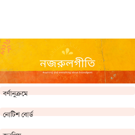
বর্ণানুক্রমে
নোটিশ বোর্ড