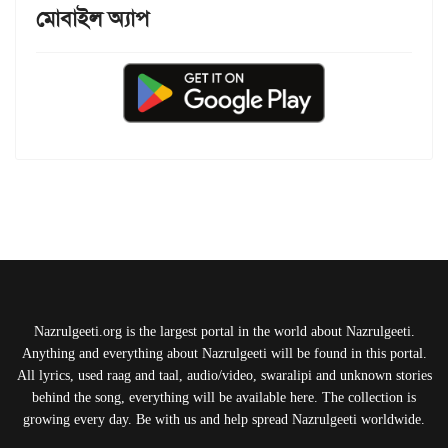
মোবাইল অ্যাপ
Nazrulgeeti.org is the largest portal in the world about Nazrulgeeti.
Anything and everything about Nazrulgeeti will be found in this portal.
All lyrics, used raag and taal, audio/video, swaralipi and unknown stories
behind the song, everything will be available here. The collection is
growing every day. Be with us and help spread Nazrulgeeti worldwide.