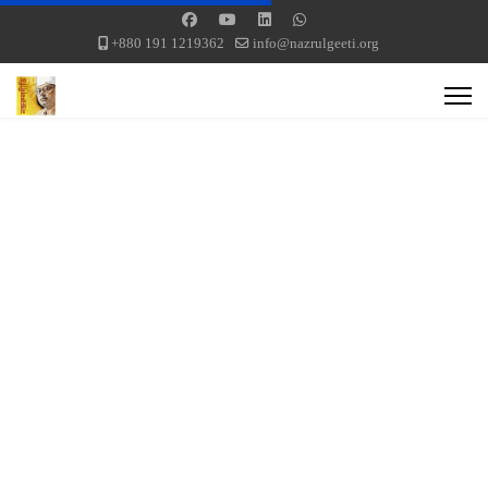
+880 191 1219362
info@nazrulgeeti.org