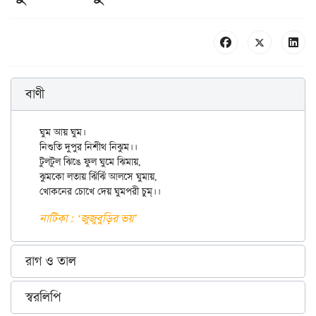
বাণী
ঘুম আয় ঘুম।

নিশুতি দুপুর নিশীথ নিঝুম।।

টুলটুল ঝিঙে ফুল ঘুমে ঝিমায়,

ঝুমকো লতায় ঝিঁঝিঁ আলসে ঘুমায়,

নাটিকা : ‘জুজুবুড়ির ভয়’
রাগ ও তাল
স্বরলিপি