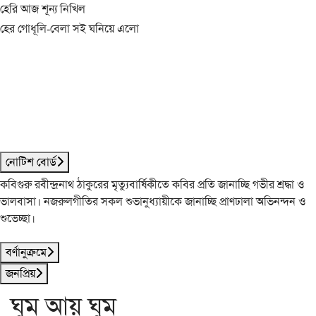
হেরি আজ শূন্য নিখিল
হের গোধূলি-বেলা সই ঘনিয়ে এলো
নোটিশ বোর্ড
কবিগুরু রবীন্দ্রনাথ ঠাকুরের মৃত্যুবার্ষিকীতে কবির প্রতি জানাচ্ছি গভীর শ্রদ্ধা ও
ভালবাসা। নজরুলগীতির সকল শুভানুধ্যায়ীকে জানাচ্ছি প্রাণঢালা অভিনন্দন ও
শুভেচ্ছা।
বর্ণানুক্রমে
জনপ্রিয়
ঘুম আয় ঘুম