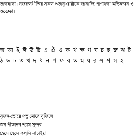
ভালবাসা। নজরুলগীতির সকল শুভানুধ্যায়ীকে জানাচ্ছি প্রাণঢালা অভিনন্দন ও
শুভেচ্ছা।
অ
আ
ই
ঈ
উ
ঊ
এ
ঐ
ও
ক
খ
ক্ষ
গ
ঘ
চ
ছ
জ
ঝ
ট
ঠ
ড
ঢ
ত
থ
দ
ধ
ন
প
ফ
ব
ভ
ম
য
র
ল
শ
স
হ
সৃজন-ভোরে প্রভু মোরে সৃজিলে
জয় পীতাম্বর শ্যাম সুন্দর
হেসে হেসে কল্‌সি নাচাইয়া