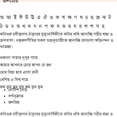
জনপ্রিয়
অ
আ
ই
ঈ
উ
ঊ
এ
ঐ
ও
ক
খ
ক্ষ
গ
ঘ
চ
ছ
জ
ঝ
ট
ঠ
ড
ঢ
ত
থ
দ
ধ
ন
প
ফ
ব
ভ
ম
য
র
ল
শ
স
হ
কবিগুরু রবীন্দ্রনাথ ঠাকুরের মৃত্যুবার্ষিকীতে কবির প্রতি জানাচ্ছি গভীর শ্রদ্ধা ও
ভালবাসা। নজরুলগীতির সকল শুভানুধ্যায়ীকে জানাচ্ছি প্রাণঢালা অভিনন্দন ও
শুভেচ্ছা।
শুকনো পাতার নূপুর পায়ে
আমার আপনার চেয়ে আপন যে জন
মোর প্রিয়া হবে এসো রানী
খেলিছ এ বিশ্ব লয়ে
রুম্ ঝুম্ ঝুম্ ঝুম্ রুম্ ঝুম্ ঝুম্
নোটিশ বোর্ড
বর্ণানুক্রমে
জনপ্রিয়
কবিগুরু রবীন্দ্রনাথ ঠাকুরের মৃত্যুবার্ষিকীতে কবির প্রতি জানাচ্ছি গভীর শ্রদ্ধা ও