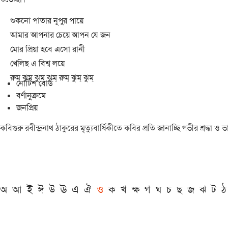
শুকনো পাতার নূপুর পায়ে
আমার আপনার চেয়ে আপন যে জন
মোর প্রিয়া হবে এসো রানী
খেলিছ এ বিশ্ব লয়ে
রুম্ ঝুম্ ঝুম্ ঝুম্ রুম্ ঝুম্ ঝুম্
নোটিশ বোর্ড
বর্ণানুক্রমে
জনপ্রিয়
কবিগুরু রবীন্দ্রনাথ ঠাকুরের মৃত্যুবার্ষিকীতে কবির প্রতি জানাচ্ছি গভীর শ্রদ্ধ
অ
আ
ই
ঈ
উ
ঊ
এ
ঐ
ও
ক
খ
ক্ষ
গ
ঘ
চ
ছ
জ
ঝ
ট
ঠ