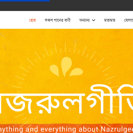
হোম
সকল গানের বাণী
অন্যান্য
মতামত
যোগা