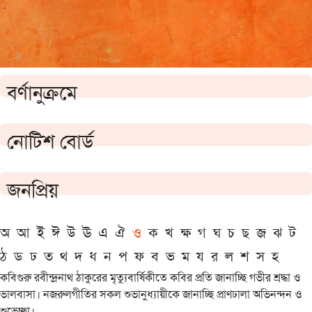
বর্ণানুক্রমে
নোটিশ বোর্ড
জনপ্রিয়
অ
আ
ই
ঈ
উ
ঊ
এ
ঐ
ও
ক
খ
ক্ষ
গ
ঘ
চ
ছ
জ
ঝ
ট
ঠ
ড
ঢ
ত
থ
দ
ধ
ন
প
ফ
ব
ভ
ম
য
র
ল
শ
স
হ
কবিগুরু রবীন্দ্রনাথ ঠাকুরের মৃত্যুবার্ষিকীতে কবির প্রতি জানাচ্ছি গভীর শ্রদ্ধা ও
ভালবাসা। নজরুলগীতির সকল শুভানুধ্যায়ীকে জানাচ্ছি প্রাণঢালা অভিনন্দন ও
শুভেচ্ছা।