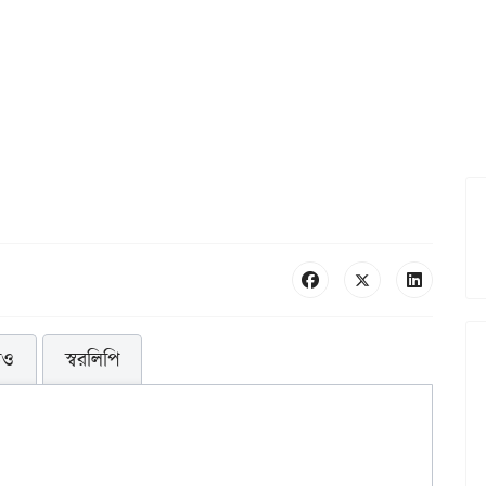
িও
স্বরলিপি