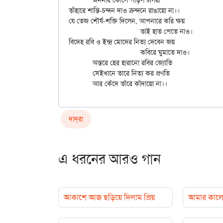
	জননীর কোলে পড়িল ঢলিয়া

তাঁহারে শান্তি-চন্দন দাও ক্রন্দনে রাঙায়ো না।।

যে তেজ শৌর্য-শক্তি দিলেন, আপনারে করি ক্ষয়

			তাই হাত পেতে নাও।

বিদেহ রবি ও ইন্দ্র মোদের নিত্য দেবেন জয়

			কবিরে ঘুমাতে দাও।

	অন্তরে হের হারানো রবির জ্যোতি

	সেইখানে তারে নিত্য কর প্রণতি

দাদ্‌রা
এ ধরনের আরও গান
আকাশে আজ ছড়িয়ে দিলাম প্রিয়
আমার কালো