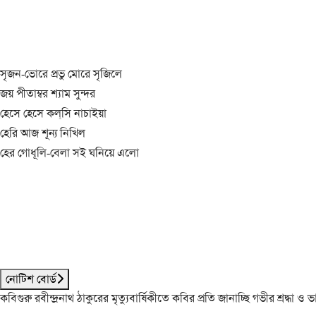
সৃজন-ভোরে প্রভু মোরে সৃজিলে
জয় পীতাম্বর শ্যাম সুন্দর
হেসে হেসে কল্‌সি নাচাইয়া
হেরি আজ শূন্য নিখিল
হের গোধূলি-বেলা সই ঘনিয়ে এলো
নোটিশ বোর্ড
কবিগুরু রবীন্দ্রনাথ ঠাকুরের মৃত্যুবার্ষিকীতে কবির প্রতি জানাচ্ছি গভীর শ্রদ্ধ