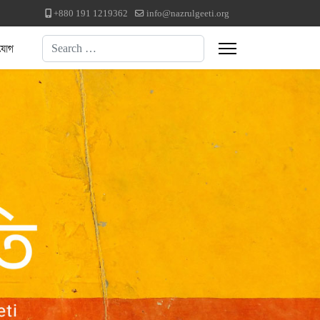
+880 191 1219362
info@nazrulgeeti.org
Search
যোগ