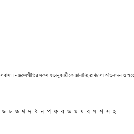
া ও ভালবাসা। নজরুলগীতির সকল শুভানুধ্যায়ীকে জানাচ্ছি প্রাণঢালা অভিনন্দন ও শুভে
ড
ঢ
ত
থ
দ
ধ
ন
প
ফ
ব
ভ
ম
য
র
ল
শ
স
হ