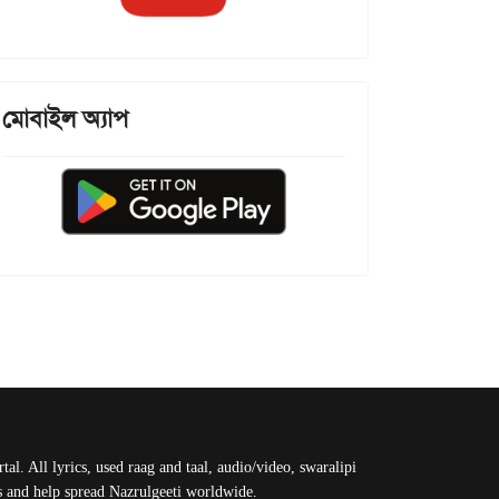
মোবাইল অ্যাপ
al. All lyrics, used raag and taal, audio/video, swaralipi
us and help spread Nazrulgeeti worldwide.