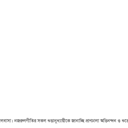
া ও ভালবাসা। নজরুলগীতির সকল শুভানুধ্যায়ীকে জানাচ্ছি প্রাণঢালা অভিনন্দন ও শুভে