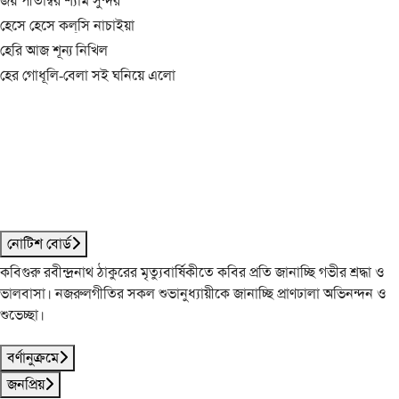
জয় পীতাম্বর শ্যাম সুন্দর
হেসে হেসে কল্‌সি নাচাইয়া
হেরি আজ শূন্য নিখিল
হের গোধূলি-বেলা সই ঘনিয়ে এলো
নোটিশ বোর্ড
কবিগুরু রবীন্দ্রনাথ ঠাকুরের মৃত্যুবার্ষিকীতে কবির প্রতি জানাচ্ছি গভীর শ্রদ্ধা ও
ভালবাসা। নজরুলগীতির সকল শুভানুধ্যায়ীকে জানাচ্ছি প্রাণঢালা অভিনন্দন ও
শুভেচ্ছা।
বর্ণানুক্রমে
জনপ্রিয়