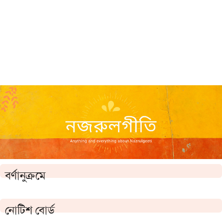
বর্ণানুক্রমে
নোটিশ বোর্ড