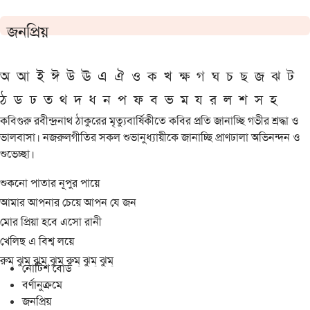
জনপ্রিয়
অ
আ
ই
ঈ
উ
ঊ
এ
ঐ
ও
ক
খ
ক্ষ
গ
ঘ
চ
ছ
জ
ঝ
ট
ঠ
ড
ঢ
ত
থ
দ
ধ
ন
প
ফ
ব
ভ
ম
য
র
ল
শ
স
হ
কবিগুরু রবীন্দ্রনাথ ঠাকুরের মৃত্যুবার্ষিকীতে কবির প্রতি জানাচ্ছি গভীর শ্রদ্ধা ও
ভালবাসা। নজরুলগীতির সকল শুভানুধ্যায়ীকে জানাচ্ছি প্রাণঢালা অভিনন্দন ও
শুভেচ্ছা।
শুকনো পাতার নূপুর পায়ে
আমার আপনার চেয়ে আপন যে জন
মোর প্রিয়া হবে এসো রানী
খেলিছ এ বিশ্ব লয়ে
রুম্ ঝুম্ ঝুম্ ঝুম্ রুম্ ঝুম্ ঝুম্
নোটিশ বোর্ড
বর্ণানুক্রমে
জনপ্রিয়