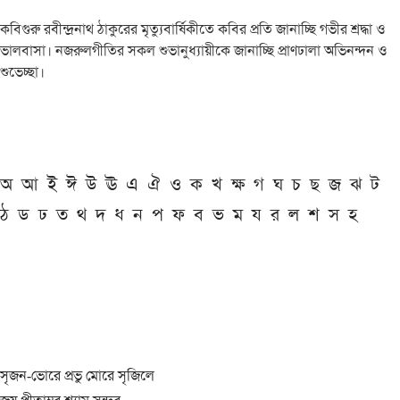
কবিগুরু রবীন্দ্রনাথ ঠাকুরের মৃত্যুবার্ষিকীতে কবির প্রতি জানাচ্ছি গভীর শ্রদ্ধা ও
ভালবাসা। নজরুলগীতির সকল শুভানুধ্যায়ীকে জানাচ্ছি প্রাণঢালা অভিনন্দন ও
শুভেচ্ছা।
অ
আ
ই
ঈ
উ
ঊ
এ
ঐ
ও
ক
খ
ক্ষ
গ
ঘ
চ
ছ
জ
ঝ
ট
ঠ
ড
ঢ
ত
থ
দ
ধ
ন
প
ফ
ব
ভ
ম
য
র
ল
শ
স
হ
সৃজন-ভোরে প্রভু মোরে সৃজিলে