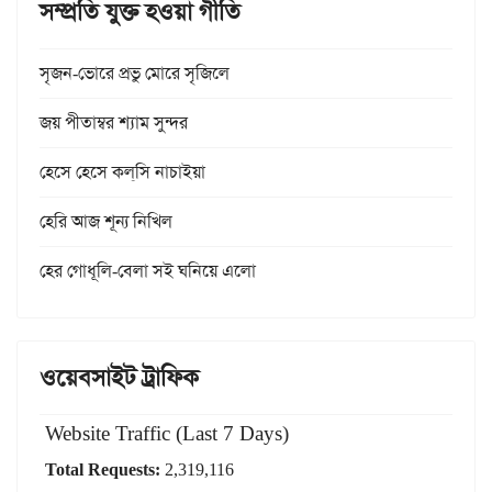
সম্প্রতি যুক্ত হওয়া গীতি
সৃজন-ভোরে প্রভু মোরে সৃজিলে
জয় পীতাম্বর শ্যাম সুন্দর
হেসে হেসে কল্‌সি নাচাইয়া
হেরি আজ শূন্য নিখিল
হের গোধূলি-বেলা সই ঘনিয়ে এলো
ওয়েবসাইট ট্রাফিক
Website Traffic (Last 7 Days)
Total Requests:
2,319,116