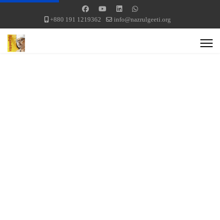
+880 191 1219362
info@nazrulgeeti.org