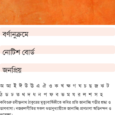
বর্ণানুক্রমে
নোটিশ বোর্ড
জনপ্রিয়
অ
আ
ই
ঈ
উ
ঊ
এ
ঐ
ও
ক
খ
ক্ষ
গ
ঘ
চ
ছ
জ
ঝ
ট
ঠ
ড
ঢ
ত
থ
দ
ধ
ন
প
ফ
ব
ভ
ম
য
র
ল
শ
স
হ
কবিগুরু রবীন্দ্রনাথ ঠাকুরের মৃত্যুবার্ষিকীতে কবির প্রতি জানাচ্ছি গভীর শ্রদ্ধা ও
ভালবাসা। নজরুলগীতির সকল শুভানুধ্যায়ীকে জানাচ্ছি প্রাণঢালা অভিনন্দন ও
শুভেচ্ছা।