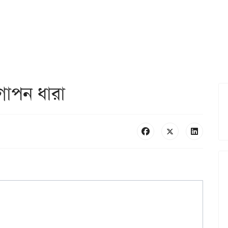
োপন ধারা