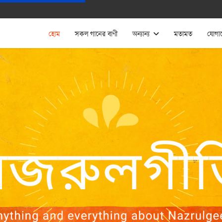
হোম
সকল গানের বাণী
অন্যান্য
মতামত
যোগা