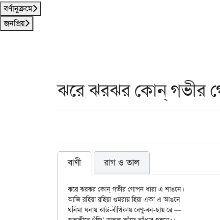
বর্ণানুক্রমে
জনপ্রিয়
ঝরে ঝরঝর কোন্ গভীর গ
বাণী
রাগ ও তাল
ঝরে ঝরঝর কোন্ গভীর গোপন ধারা এ শাঙনে।

আজি রহিয়া রহিয়া গুমরায় হিয়া একা এ আঙনে

ঘনিমা ঘনায় ঝাউ-বীথিকায় বেণু-বন-ছায় রে —
