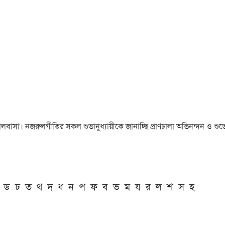
া ও ভালবাসা। নজরুলগীতির সকল শুভানুধ্যায়ীকে জানাচ্ছি প্রাণঢালা অভিনন্দন ও শুভে
ড
ঢ
ত
থ
দ
ধ
ন
প
ফ
ব
ভ
ম
য
র
ল
শ
স
হ