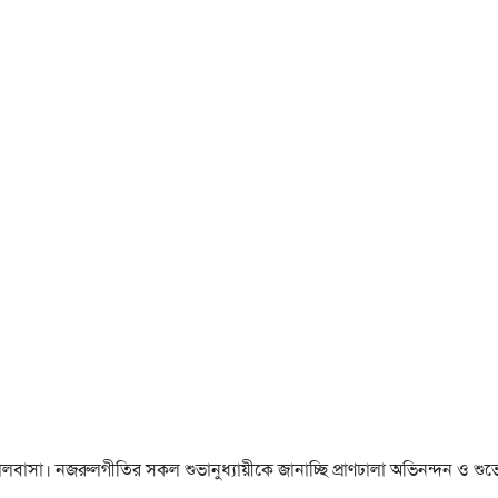
া ও ভালবাসা। নজরুলগীতির সকল শুভানুধ্যায়ীকে জানাচ্ছি প্রাণঢালা অভিনন্দন ও শুভে