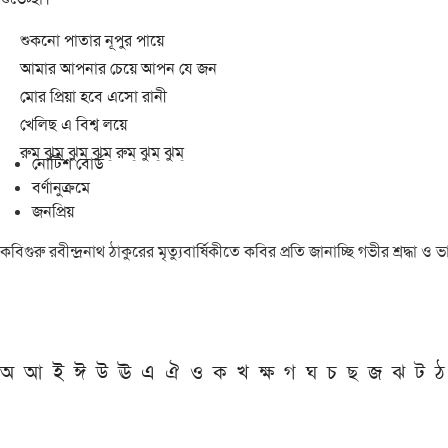
শুকনো পাতার নূপুর পায়ে
আমার আপনার চেয়ে আপন যে জন
মোর প্রিয়া হবে এসো রানী
খেলিছ এ বিশ্ব লয়ে
রুম্ ঝুম্ ঝুম্ ঝুম্ রুম্ ঝুম্ ঝুম্
নোটিশ বোর্ড
বর্ণানুক্রমে
জনপ্রিয়
কবিগুরু রবীন্দ্রনাথ ঠাকুরের মৃত্যুবার্ষিকীতে কবির প্রতি জানাচ্ছি গভীর শ্রদ্ধ
অ
আ
ই
ঈ
উ
ঊ
এ
ঐ
ও
ক
খ
ক্ষ
গ
ঘ
চ
ছ
জ
ঝ
ট
ঠ