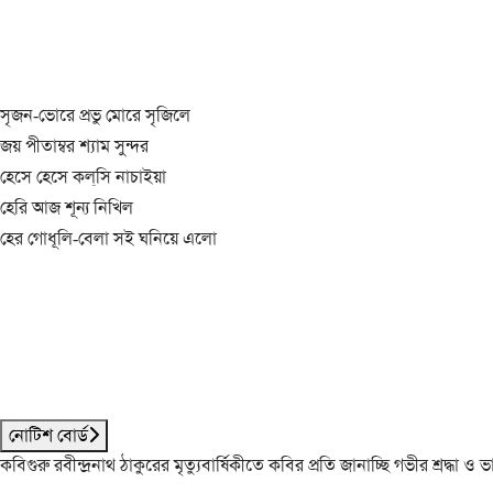
সৃজন-ভোরে প্রভু মোরে সৃজিলে
জয় পীতাম্বর শ্যাম সুন্দর
হেসে হেসে কল্‌সি নাচাইয়া
হেরি আজ শূন্য নিখিল
হের গোধূলি-বেলা সই ঘনিয়ে এলো
নোটিশ বোর্ড
কবিগুরু রবীন্দ্রনাথ ঠাকুরের মৃত্যুবার্ষিকীতে কবির প্রতি জানাচ্ছি গভীর শ্রদ্ধ