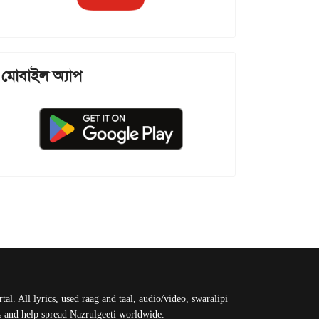
মোবাইল অ্যাপ
al. All lyrics, used raag and taal, audio/video, swaralipi
us and help spread Nazrulgeeti worldwide.