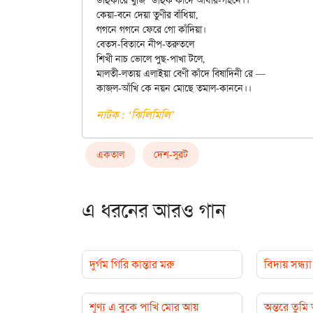
ডাহুকীরে খুঁজি’ ডাহুক কাঁদে আঁধার-গহনে।।

কেয়া-বনে দেয়া তুণীর বাঁধিয়া,

গগনে গগনে ফেরে গো কাঁদিয়া।

বেতস-বিতানে নীপ-তরুতলে

শিখী নাচ ভোলে পুছ-পাখা টলে,

মালতী-লতায় এলাইয়া বেণী কাঁদে বিষাদিনী রে —

নাটক : ‘ঝিলিমিলি’
একতাল
দেশ-সুরট
এ ধরনের আরও গান
দুর্গম গিরি কান্তার মরু
বিদায় সন্ধ
শূণ্য এ বুকে পাখি মোর আয়
অন্তরে তুম