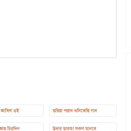
্যা আসিল ওই
ভরিয়া পরান শুনিতেছি গান
ি আছ চিরদিন
উদার ভারত! সকল মানবে