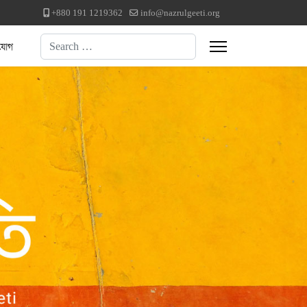
+880 191 1219362
info@nazrulgeeti.org
Search
যোগ