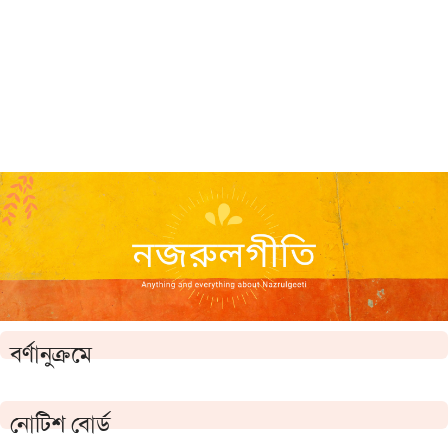
বর্ণানুক্রমে
নোটিশ বোর্ড