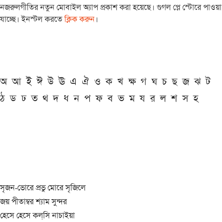
নজরুলগীতির নতুন মোবাইল অ্যাপ প্রকাশ করা হয়েছে। গুগল প্লে স্টোরে পাওয়া
যাচ্ছে। ইনস্টল করতে
ক্লিক করুন
।
অ
আ
ই
ঈ
উ
ঊ
এ
ঐ
ও
ক
খ
ক্ষ
গ
ঘ
চ
ছ
জ
ঝ
ট
ঠ
ড
ঢ
ত
থ
দ
ধ
ন
প
ফ
ব
ভ
ম
য
র
ল
শ
স
হ
সৃজন-ভোরে প্রভু মোরে সৃজিলে
জয় পীতাম্বর শ্যাম সুন্দর
হেসে হেসে কল্‌সি নাচাইয়া