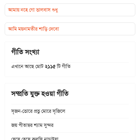
আমায় নহে গো ভালবাস শুধু
আমি ময়নামতীর শাড়ি দেবো
গীতি সংখ্যা
এখানে আছে মোট
২১১৫
টি গীতি
সম্প্রতি যুক্ত হওয়া গীতি
সৃজন-ভোরে প্রভু মোরে সৃজিলে
জয় পীতাম্বর শ্যাম সুন্দর
হেসে হেসে কল্‌সি নাচাইয়া