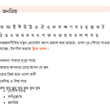
জনপ্রিয়
অ
আ
ই
ঈ
উ
ঊ
এ
ঐ
ও
ক
খ
ক্ষ
গ
ঘ
চ
ছ
জ
ঝ
ট
ঠ
ড
ঢ
ত
থ
দ
ধ
ন
প
ফ
ব
ভ
ম
য
র
ল
শ
স
হ
নজরুলগীতির নতুন মোবাইল অ্যাপ প্রকাশ করা হয়েছে। গুগল প্লে স্টোরে পাওয়া
যাচ্ছে। ইনস্টল করতে
ক্লিক করুন
।
শুকনো পাতার নূপুর পায়ে
আমার আপনার চেয়ে আপন যে জন
মোর প্রিয়া হবে এসো রানী
খেলিছ এ বিশ্ব লয়ে
রুম্ ঝুম্ ঝুম্ ঝুম্ রুম্ ঝুম্ ঝুম্
নোটিশ বোর্ড
বর্ণানুক্রমে
জনপ্রিয়