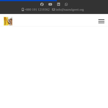
+880 191 1219362
info@nazrulgeeti.org