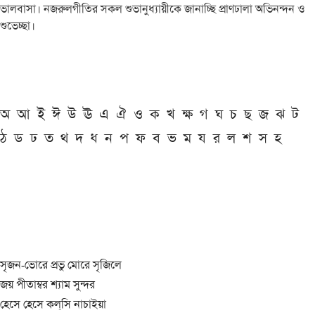
ভালবাসা। নজরুলগীতির সকল শুভানুধ্যায়ীকে জানাচ্ছি প্রাণঢালা অভিনন্দন ও
শুভেচ্ছা।
অ
আ
ই
ঈ
উ
ঊ
এ
ঐ
ও
ক
খ
ক্ষ
গ
ঘ
চ
ছ
জ
ঝ
ট
ঠ
ড
ঢ
ত
থ
দ
ধ
ন
প
ফ
ব
ভ
ম
য
র
ল
শ
স
হ
সৃজন-ভোরে প্রভু মোরে সৃজিলে
জয় পীতাম্বর শ্যাম সুন্দর
হেসে হেসে কল্‌সি নাচাইয়া