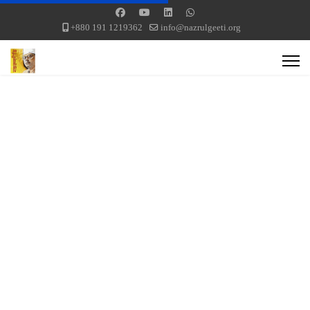
+880 191 1219362
info@nazrulgeeti.org