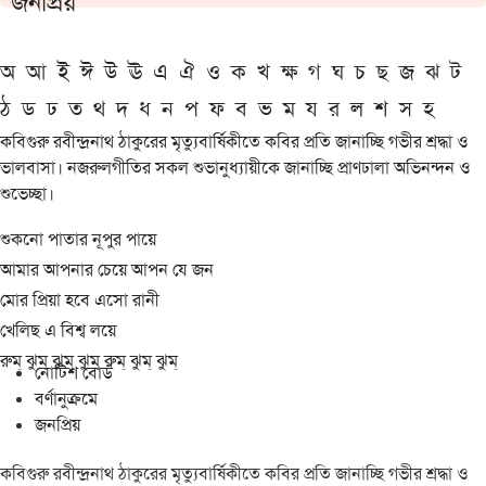
জনপ্রিয়
অ
আ
ই
ঈ
উ
ঊ
এ
ঐ
ও
ক
খ
ক্ষ
গ
ঘ
চ
ছ
জ
ঝ
ট
ঠ
ড
ঢ
ত
থ
দ
ধ
ন
প
ফ
ব
ভ
ম
য
র
ল
শ
স
হ
কবিগুরু রবীন্দ্রনাথ ঠাকুরের মৃত্যুবার্ষিকীতে কবির প্রতি জানাচ্ছি গভীর শ্রদ্ধা ও
ভালবাসা। নজরুলগীতির সকল শুভানুধ্যায়ীকে জানাচ্ছি প্রাণঢালা অভিনন্দন ও
শুভেচ্ছা।
শুকনো পাতার নূপুর পায়ে
আমার আপনার চেয়ে আপন যে জন
মোর প্রিয়া হবে এসো রানী
খেলিছ এ বিশ্ব লয়ে
রুম্ ঝুম্ ঝুম্ ঝুম্ রুম্ ঝুম্ ঝুম্
নোটিশ বোর্ড
বর্ণানুক্রমে
জনপ্রিয়
কবিগুরু রবীন্দ্রনাথ ঠাকুরের মৃত্যুবার্ষিকীতে কবির প্রতি জানাচ্ছি গভীর শ্রদ্ধা ও