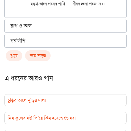
রাগ ও তাল
স্বরলিপি
ঝুমুর
দ্রুত-দাদ্‌রা
এ ধরনের আরও গান
চুড়ির তালে নুড়ির মালা
নিম ফুলের মউ পি’য়ে ঝিম হয়েছে ভোমরা