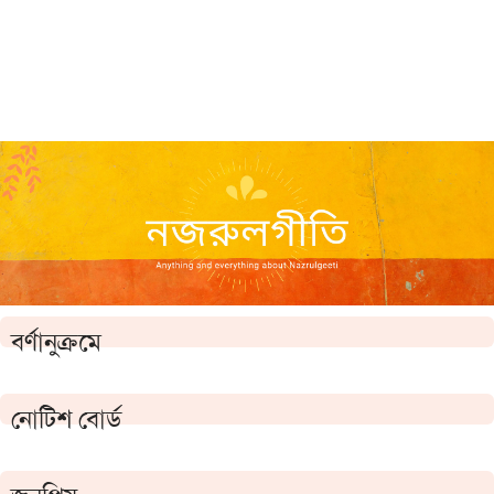
বর্ণানুক্রমে
নোটিশ বোর্ড