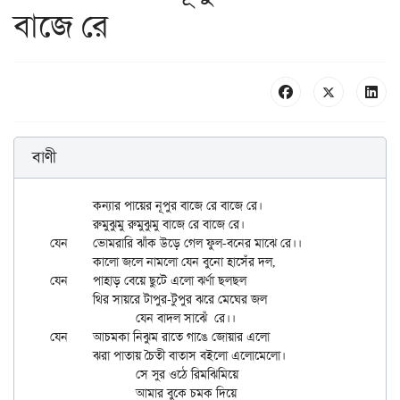
বাজে রে
বাণী
	কন্যার পায়ের নূপুর বাজে রে বাজে রে।

	রুমুঝুমু রুমুঝুমু বাজে রে বাজে রে।

যেন	ভোমরারি ঝাঁক উড়ে গেল ফুল-বনের মাঝে রে।।

	কালো জলে নামলো যেন বুনো হাসেঁর দল,

যেন	পাহাড় বেয়ে ছুটে এলো ঝর্ণা ছলছল

	থির সায়রে টাপুর-টুপুর ঝরে মেঘের জল

		যেন বাদল সাঝেঁ  রে।।

যেন	আচমকা নিঝুম রাতে গাঙে জোয়ার এলো

	ঝরা পাতায় চৈতী বাতাস বইলো এলোমেলো।

		সে সুর ওঠে রিমঝিমিয়ে

		আমার বুকে চমক দিয়ে
