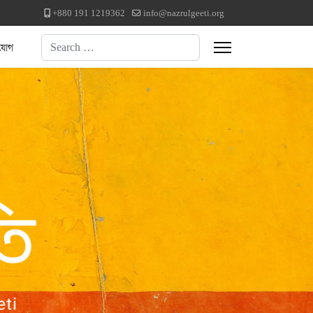
+880 191 1219362
info@nazrulgeeti.org
Search
যোগ