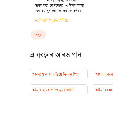
	কত যুগ পরে, হে ভগবান

সার্থক কর, হে মনোহর, এ মিলন অক্ষয়

নাটিকাঃ ‌‘পুতুলের বিয়ে’
দাদ্‌রা
এ ধরনের আরও গান
আকাশে আজ ছড়িয়ে দিলাম প্রিয়
আমার কালো
আমার হাতে কালি মুখে কালি
আমি চিরতরে