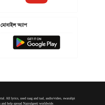
মোবাইল অ্যাপ
al. All lyrics, used raag and taal, audio/video, swaralipi
us and help spread Nazrulgeeti worldwide.