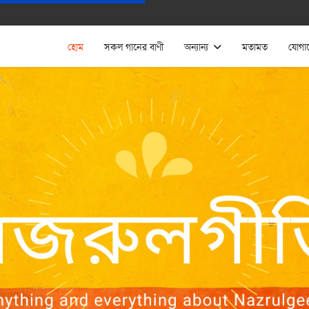
হোম
সকল গানের বাণী
অন্যান্য
মতামত
যোগা