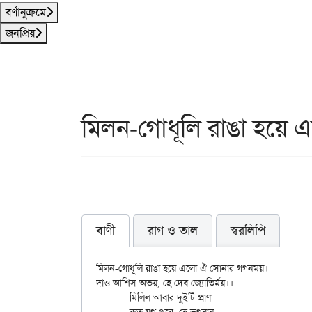
বর্ণানুক্রমে
জনপ্রিয়
মিলন-গোধূলি রাঙা হয়ে 
বাণী
রাগ ও তাল
স্বরলিপি
মিলন-গোধূলি রাঙা হয়ে এলো ঐ সোনার গগনময়।

দাও আশিস অভয়, হে দেব জ্যোতির্ময়।।

	মিলিল আবার দুইটি প্রাণ
