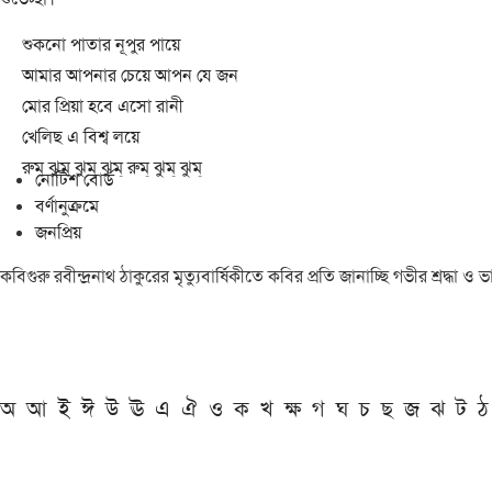
শুকনো পাতার নূপুর পায়ে
আমার আপনার চেয়ে আপন যে জন
মোর প্রিয়া হবে এসো রানী
খেলিছ এ বিশ্ব লয়ে
রুম্ ঝুম্ ঝুম্ ঝুম্ রুম্ ঝুম্ ঝুম্
নোটিশ বোর্ড
বর্ণানুক্রমে
জনপ্রিয়
কবিগুরু রবীন্দ্রনাথ ঠাকুরের মৃত্যুবার্ষিকীতে কবির প্রতি জানাচ্ছি গভীর শ্রদ্ধ
অ
আ
ই
ঈ
উ
ঊ
এ
ঐ
ও
ক
খ
ক্ষ
গ
ঘ
চ
ছ
জ
ঝ
ট
ঠ