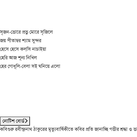
সৃজন-ভোরে প্রভু মোরে সৃজিলে
জয় পীতাম্বর শ্যাম সুন্দর
হেসে হেসে কল্‌সি নাচাইয়া
হেরি আজ শূন্য নিখিল
হের গোধূলি-বেলা সই ঘনিয়ে এলো
নোটিশ বোর্ড
কবিগুরু রবীন্দ্রনাথ ঠাকুরের মৃত্যুবার্ষিকীতে কবির প্রতি জানাচ্ছি গভীর শ্রদ্ধ