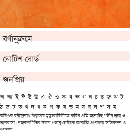
বর্ণানুক্রমে
নোটিশ বোর্ড
জনপ্রিয়
অ
আ
ই
ঈ
উ
ঊ
এ
ঐ
ও
ক
খ
ক্ষ
গ
ঘ
চ
ছ
জ
ঝ
ট
ঠ
ড
ঢ
ত
থ
দ
ধ
ন
প
ফ
ব
ভ
ম
য
র
ল
শ
স
হ
কবিগুরু রবীন্দ্রনাথ ঠাকুরের মৃত্যুবার্ষিকীতে কবির প্রতি জানাচ্ছি গভীর শ্রদ্ধা ও
ভালবাসা। নজরুলগীতির সকল শুভানুধ্যায়ীকে জানাচ্ছি প্রাণঢালা অভিনন্দন ও
শুভেচ্ছা।