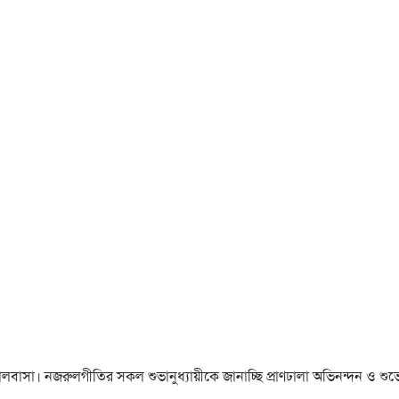
া ও ভালবাসা। নজরুলগীতির সকল শুভানুধ্যায়ীকে জানাচ্ছি প্রাণঢালা অভিনন্দন ও শুভে