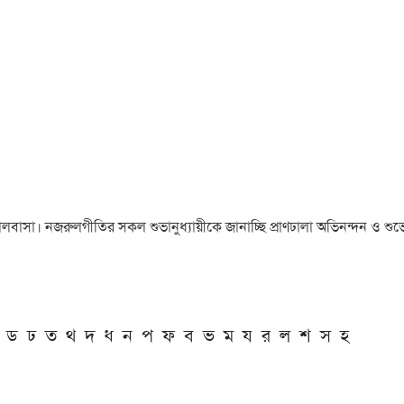
া ও ভালবাসা। নজরুলগীতির সকল শুভানুধ্যায়ীকে জানাচ্ছি প্রাণঢালা অভিনন্দন ও শুভে
ড
ঢ
ত
থ
দ
ধ
ন
প
ফ
ব
ভ
ম
য
র
ল
শ
স
হ