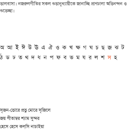
ভালবাসা। নজরুলগীতির সকল শুভানুধ্যায়ীকে জানাচ্ছি প্রাণঢালা অভিনন্দন ও
শুভেচ্ছা।
অ
আ
ই
ঈ
উ
ঊ
এ
ঐ
ও
ক
খ
ক্ষ
গ
ঘ
চ
ছ
জ
ঝ
ট
ঠ
ড
ঢ
ত
থ
দ
ধ
ন
প
ফ
ব
ভ
ম
য
র
ল
শ
স
হ
সৃজন-ভোরে প্রভু মোরে সৃজিলে
জয় পীতাম্বর শ্যাম সুন্দর
হেসে হেসে কল্‌সি নাচাইয়া