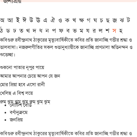
জনপ্রিয়
অ
আ
ই
ঈ
উ
ঊ
এ
ঐ
ও
ক
খ
ক্ষ
গ
ঘ
চ
ছ
জ
ঝ
ট
ঠ
ড
ঢ
ত
থ
দ
ধ
ন
প
ফ
ব
ভ
ম
য
র
ল
শ
স
হ
কবিগুরু রবীন্দ্রনাথ ঠাকুরের মৃত্যুবার্ষিকীতে কবির প্রতি জানাচ্ছি গভীর শ্রদ্ধা ও
ভালবাসা। নজরুলগীতির সকল শুভানুধ্যায়ীকে জানাচ্ছি প্রাণঢালা অভিনন্দন ও
শুভেচ্ছা।
শুকনো পাতার নূপুর পায়ে
আমার আপনার চেয়ে আপন যে জন
মোর প্রিয়া হবে এসো রানী
খেলিছ এ বিশ্ব লয়ে
রুম্ ঝুম্ ঝুম্ ঝুম্ রুম্ ঝুম্ ঝুম্
নোটিশ বোর্ড
বর্ণানুক্রমে
জনপ্রিয়
কবিগুরু রবীন্দ্রনাথ ঠাকুরের মৃত্যুবার্ষিকীতে কবির প্রতি জানাচ্ছি গভীর শ্রদ্ধা ও