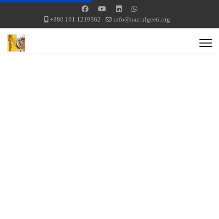
+880 191 1219362
info@nazrulgeeti.org