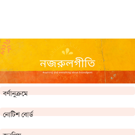
বর্ণানুক্রমে
নোটিশ বোর্ড