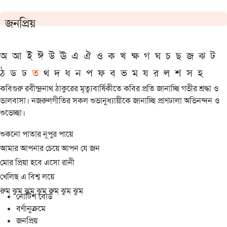
জনপ্রিয়
অ
আ
ই
ঈ
উ
ঊ
এ
ঐ
ও
ক
খ
ক্ষ
গ
ঘ
চ
ছ
জ
ঝ
ট
ঠ
ড
ঢ
ত
থ
দ
ধ
ন
প
ফ
ব
ভ
ম
য
র
ল
শ
স
হ
কবিগুরু রবীন্দ্রনাথ ঠাকুরের মৃত্যুবার্ষিকীতে কবির প্রতি জানাচ্ছি গভীর শ্রদ্ধা ও
ভালবাসা। নজরুলগীতির সকল শুভানুধ্যায়ীকে জানাচ্ছি প্রাণঢালা অভিনন্দন ও
শুভেচ্ছা।
শুকনো পাতার নূপুর পায়ে
আমার আপনার চেয়ে আপন যে জন
মোর প্রিয়া হবে এসো রানী
খেলিছ এ বিশ্ব লয়ে
রুম্ ঝুম্ ঝুম্ ঝুম্ রুম্ ঝুম্ ঝুম্
নোটিশ বোর্ড
বর্ণানুক্রমে
জনপ্রিয়