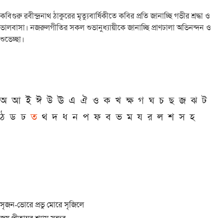
কবিগুরু রবীন্দ্রনাথ ঠাকুরের মৃত্যুবার্ষিকীতে কবির প্রতি জানাচ্ছি গভীর শ্রদ্ধা ও
ভালবাসা। নজরুলগীতির সকল শুভানুধ্যায়ীকে জানাচ্ছি প্রাণঢালা অভিনন্দন ও
শুভেচ্ছা।
অ
আ
ই
ঈ
উ
ঊ
এ
ঐ
ও
ক
খ
ক্ষ
গ
ঘ
চ
ছ
জ
ঝ
ট
ঠ
ড
ঢ
ত
থ
দ
ধ
ন
প
ফ
ব
ভ
ম
য
র
ল
শ
স
হ
সৃজন-ভোরে প্রভু মোরে সৃজিলে