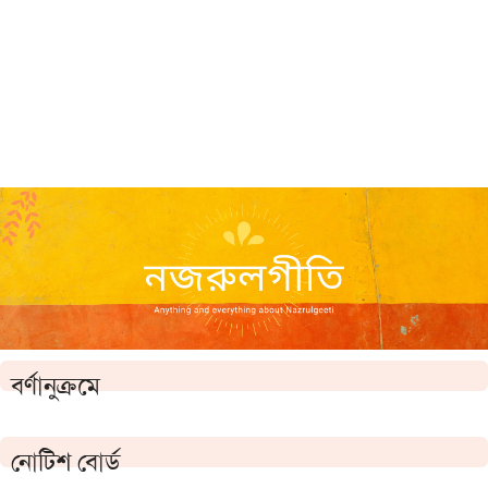
বর্ণানুক্রমে
নোটিশ বোর্ড