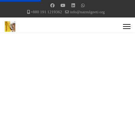
+880 191 1219362
info@nazrulgeeti.org