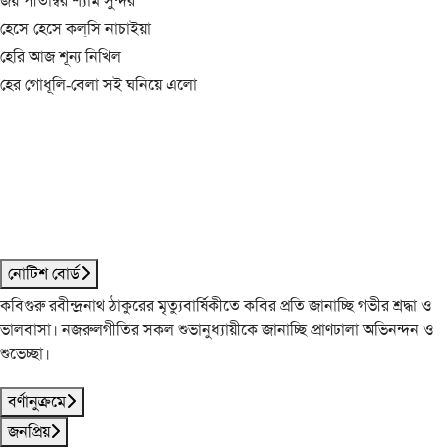
জয় পীতাম্বর শ্যাম সুন্দর
হেসে হেসে কল্‌সি নাচাইয়া
হেরি আজ শূন্য নিখিল
হের গোধূলি-বেলা সই ঘনিয়ে এলো
নোটিশ বোর্ড
কবিগুরু রবীন্দ্রনাথ ঠাকুরের মৃত্যুবার্ষিকীতে কবির প্রতি জানাচ্ছি গভীর শ্রদ্ধা ও
ভালবাসা। নজরুলগীতির সকল শুভানুধ্যায়ীকে জানাচ্ছি প্রাণঢালা অভিনন্দন ও
শুভেচ্ছা।
বর্ণানুক্রমে
জনপ্রিয়