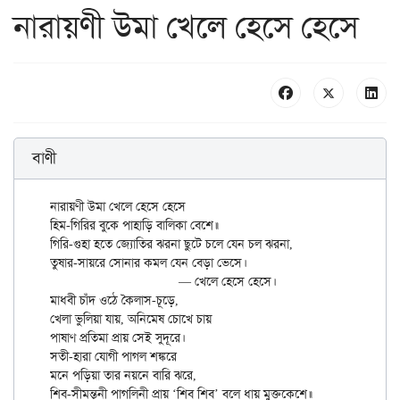
নারায়ণী উমা খেলে হেসে হেসে
বাণী
নারায়ণী উমা খেলে হেসে হেসে

হিম-গিরির বুকে পাহাড়ি বালিকা বেশে॥

গিরি-গুহা হতে জ্যোতির ঝরনা ছুটে চলে যেন চল ঝরনা,

তুষার-সায়রে সোনার কমল যেন বেড়া ভেসে।

			— খেলে হেসে হেসে।

মাধবী চাঁদ ওঠে কৈলাস-চূড়ে,

খেলা ভুলিয়া যায়, অনিমেষ চোখে চায়

পাষাণ প্রতিমা প্রায় সেই সুদূরে।

সতী-হারা যোগী পাগল শঙ্করে

মনে পড়িয়া তার নয়নে বারি ঝরে,
