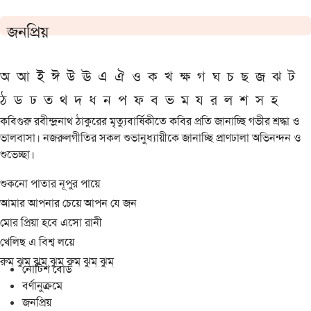
জনপ্রিয়
অ
আ
ই
ঈ
উ
ঊ
এ
ঐ
ও
ক
খ
ক্ষ
গ
ঘ
চ
ছ
জ
ঝ
ট
ঠ
ড
ঢ
ত
থ
দ
ধ
ন
প
ফ
ব
ভ
ম
য
র
ল
শ
স
হ
কবিগুরু রবীন্দ্রনাথ ঠাকুরের মৃত্যুবার্ষিকীতে কবির প্রতি জানাচ্ছি গভীর শ্রদ্ধা ও
ভালবাসা। নজরুলগীতির সকল শুভানুধ্যায়ীকে জানাচ্ছি প্রাণঢালা অভিনন্দন ও
শুভেচ্ছা।
শুকনো পাতার নূপুর পায়ে
আমার আপনার চেয়ে আপন যে জন
মোর প্রিয়া হবে এসো রানী
খেলিছ এ বিশ্ব লয়ে
রুম্ ঝুম্ ঝুম্ ঝুম্ রুম্ ঝুম্ ঝুম্
নোটিশ বোর্ড
বর্ণানুক্রমে
জনপ্রিয়