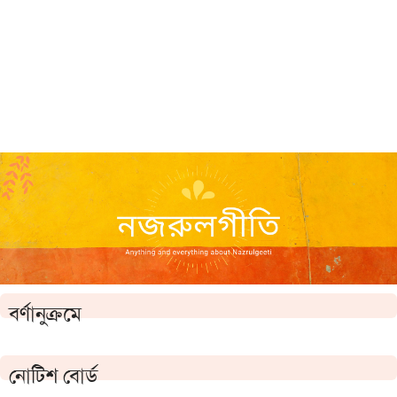
বর্ণানুক্রমে
নোটিশ বোর্ড