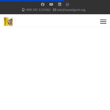
+880 191 1219362
info@nazrulgeeti.org