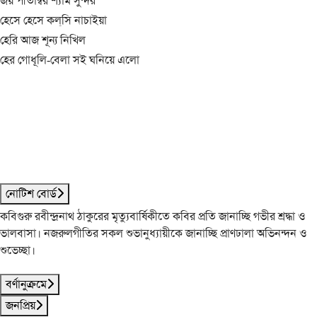
জয় পীতাম্বর শ্যাম সুন্দর
হেসে হেসে কল্‌সি নাচাইয়া
হেরি আজ শূন্য নিখিল
হের গোধূলি-বেলা সই ঘনিয়ে এলো
নোটিশ বোর্ড
কবিগুরু রবীন্দ্রনাথ ঠাকুরের মৃত্যুবার্ষিকীতে কবির প্রতি জানাচ্ছি গভীর শ্রদ্ধা ও
ভালবাসা। নজরুলগীতির সকল শুভানুধ্যায়ীকে জানাচ্ছি প্রাণঢালা অভিনন্দন ও
শুভেচ্ছা।
বর্ণানুক্রমে
জনপ্রিয়