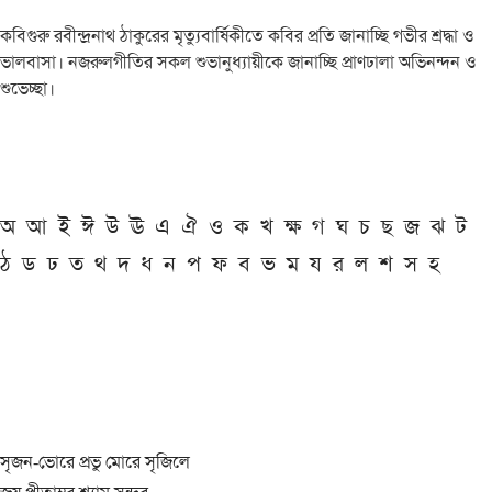
কবিগুরু রবীন্দ্রনাথ ঠাকুরের মৃত্যুবার্ষিকীতে কবির প্রতি জানাচ্ছি গভীর শ্রদ্ধা ও
ভালবাসা। নজরুলগীতির সকল শুভানুধ্যায়ীকে জানাচ্ছি প্রাণঢালা অভিনন্দন ও
শুভেচ্ছা।
অ
আ
ই
ঈ
উ
ঊ
এ
ঐ
ও
ক
খ
ক্ষ
গ
ঘ
চ
ছ
জ
ঝ
ট
ঠ
ড
ঢ
ত
থ
দ
ধ
ন
প
ফ
ব
ভ
ম
য
র
ল
শ
স
হ
সৃজন-ভোরে প্রভু মোরে সৃজিলে