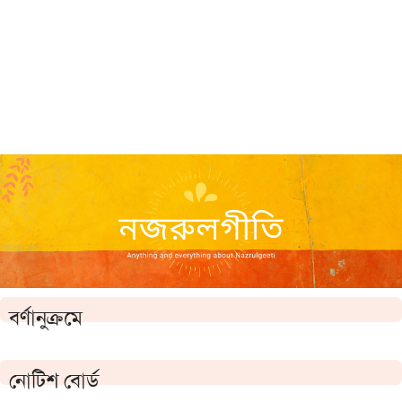
বর্ণানুক্রমে
নোটিশ বোর্ড