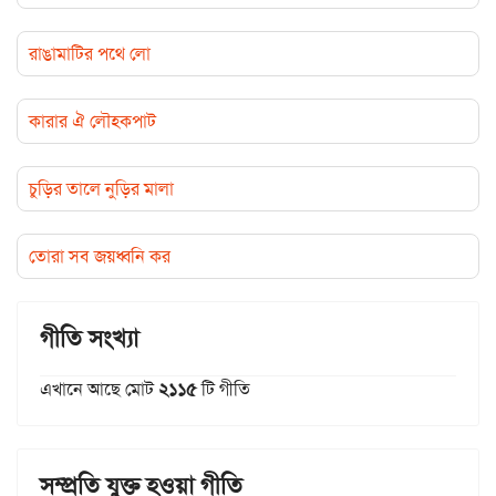
রাঙামাটির পথে লো
কারার ঐ লৌহকপাট
চুড়ির তালে নুড়ির মালা
তোরা সব জয়ধ্বনি কর
গীতি সংখ্যা
এখানে আছে মোট
২১১৫
টি গীতি
সম্প্রতি যুক্ত হওয়া গীতি