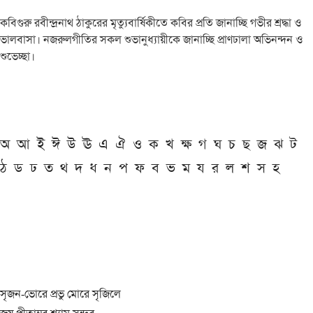
কবিগুরু রবীন্দ্রনাথ ঠাকুরের মৃত্যুবার্ষিকীতে কবির প্রতি জানাচ্ছি গভীর শ্রদ্ধা ও
ভালবাসা। নজরুলগীতির সকল শুভানুধ্যায়ীকে জানাচ্ছি প্রাণঢালা অভিনন্দন ও
শুভেচ্ছা।
অ
আ
ই
ঈ
উ
ঊ
এ
ঐ
ও
ক
খ
ক্ষ
গ
ঘ
চ
ছ
জ
ঝ
ট
ঠ
ড
ঢ
ত
থ
দ
ধ
ন
প
ফ
ব
ভ
ম
য
র
ল
শ
স
হ
সৃজন-ভোরে প্রভু মোরে সৃজিলে