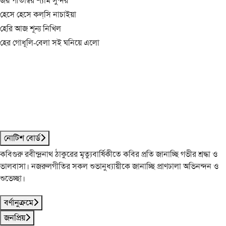
জয় পীতাম্বর শ্যাম সুন্দর
হেসে হেসে কল্‌সি নাচাইয়া
হেরি আজ শূন্য নিখিল
হের গোধূলি-বেলা সই ঘনিয়ে এলো
নোটিশ বোর্ড
কবিগুরু রবীন্দ্রনাথ ঠাকুরের মৃত্যুবার্ষিকীতে কবির প্রতি জানাচ্ছি গভীর শ্রদ্ধা ও
ভালবাসা। নজরুলগীতির সকল শুভানুধ্যায়ীকে জানাচ্ছি প্রাণঢালা অভিনন্দন ও
শুভেচ্ছা।
বর্ণানুক্রমে
জনপ্রিয়