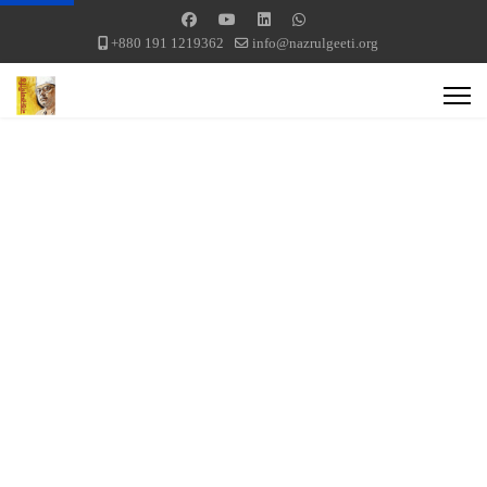
+880 191 1219362
info@nazrulgeeti.org