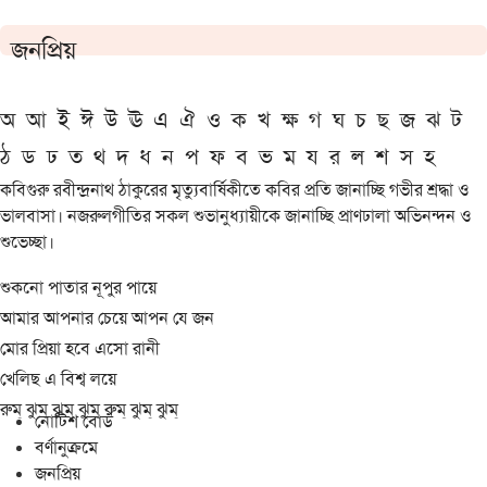
জনপ্রিয়
অ
আ
ই
ঈ
উ
ঊ
এ
ঐ
ও
ক
খ
ক্ষ
গ
ঘ
চ
ছ
জ
ঝ
ট
ঠ
ড
ঢ
ত
থ
দ
ধ
ন
প
ফ
ব
ভ
ম
য
র
ল
শ
স
হ
কবিগুরু রবীন্দ্রনাথ ঠাকুরের মৃত্যুবার্ষিকীতে কবির প্রতি জানাচ্ছি গভীর শ্রদ্ধা ও
ভালবাসা। নজরুলগীতির সকল শুভানুধ্যায়ীকে জানাচ্ছি প্রাণঢালা অভিনন্দন ও
শুভেচ্ছা।
শুকনো পাতার নূপুর পায়ে
আমার আপনার চেয়ে আপন যে জন
মোর প্রিয়া হবে এসো রানী
খেলিছ এ বিশ্ব লয়ে
রুম্ ঝুম্ ঝুম্ ঝুম্ রুম্ ঝুম্ ঝুম্
নোটিশ বোর্ড
বর্ণানুক্রমে
জনপ্রিয়