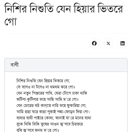
নিশির নিশুতি যেন হিয়ার ভিতরে
গো
বাণী
নিশির নিশুতি যেন হিয়ার ভিতরে গো,

সে বলেও না টলেও না থমথম করে গো॥

যেন নতুন পিঞ্জরের পাখি, ঘেরা টোপে ঢাকা থাকি

জটিলা-কুটিলার ভয়ে আছি আমি ম’রে গো॥

যেন চোরের বউ কান্‌তে নারি ভয়ে ফুকারিয়া গো,

আমি রান্না ঘরে কান্না লুকাই লঙ্কা-ফোড়ন দিয়া গো।

ব্যথার ব্যথী পাইরে কোথা, জানাই যা’রে মনের ব্যথা

বুকে ধিকি ধিকি তুষের আগুন জ্ব’লবে চিরতরে
