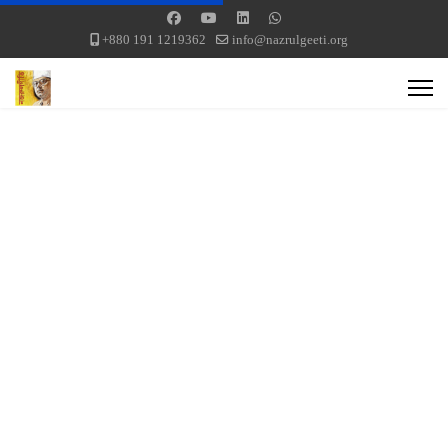
+880 191 1219362
info@nazrulgeeti.org