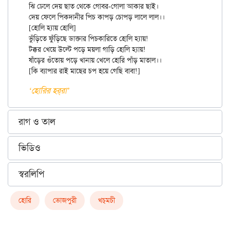
ঝি ঢেলে দেয় ছাত থেকে গোবর-গোলা আকার ছাই।

দেয় ফেলে পিকদানীর পিচ কাপড় চোপড় লালে লাল।।

[হোলি হ্যায় হোলি]

ভুঁড়িতে ফুঁড়িছে ডাক্তার পিচকারিতে হোলি হ্যায়!

টক্কর খেয়ে উল্টে পড়ে ময়লা গাড়ি হোলি হ্যায়!

ষাঁড়ের গুঁতোয় পড়ে খানায় খেলে হোরি পাঁড় মাতাল।।

‘হোরির হর্‌রা’
রাগ ও তাল
ভিডিও
স্বরলিপি
হোরি
ভোজপুরী
খচ্‌মচী