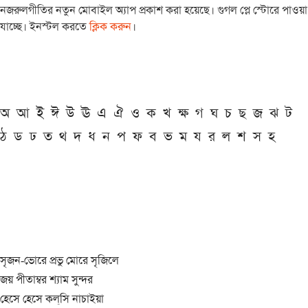
নজরুলগীতির নতুন মোবাইল অ্যাপ প্রকাশ করা হয়েছে। গুগল প্লে স্টোরে পাওয়া
যাচ্ছে। ইনস্টল করতে
ক্লিক করুন
।
অ
আ
ই
ঈ
উ
ঊ
এ
ঐ
ও
ক
খ
ক্ষ
গ
ঘ
চ
ছ
জ
ঝ
ট
ঠ
ড
ঢ
ত
থ
দ
ধ
ন
প
ফ
ব
ভ
ম
য
র
ল
শ
স
হ
সৃজন-ভোরে প্রভু মোরে সৃজিলে
জয় পীতাম্বর শ্যাম সুন্দর
হেসে হেসে কল্‌সি নাচাইয়া