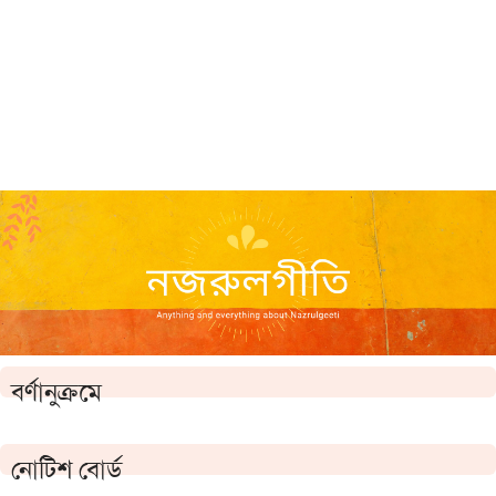
বর্ণানুক্রমে
নোটিশ বোর্ড