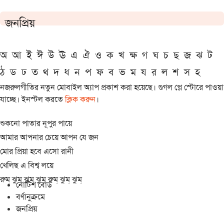
জনপ্রিয়
অ
আ
ই
ঈ
উ
ঊ
এ
ঐ
ও
ক
খ
ক্ষ
গ
ঘ
চ
ছ
জ
ঝ
ট
ঠ
ড
ঢ
ত
থ
দ
ধ
ন
প
ফ
ব
ভ
ম
য
র
ল
শ
স
হ
নজরুলগীতির নতুন মোবাইল অ্যাপ প্রকাশ করা হয়েছে। গুগল প্লে স্টোরে পাওয়া
যাচ্ছে। ইনস্টল করতে
ক্লিক করুন
।
শুকনো পাতার নূপুর পায়ে
আমার আপনার চেয়ে আপন যে জন
মোর প্রিয়া হবে এসো রানী
খেলিছ এ বিশ্ব লয়ে
রুম্ ঝুম্ ঝুম্ ঝুম্ রুম্ ঝুম্ ঝুম্
নোটিশ বোর্ড
বর্ণানুক্রমে
জনপ্রিয়