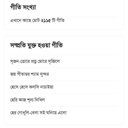
গীতি সংখ্যা
এখানে আছে মোট
২১১৫
টি গীতি
সম্প্রতি যুক্ত হওয়া গীতি
সৃজন-ভোরে প্রভু মোরে সৃজিলে
জয় পীতাম্বর শ্যাম সুন্দর
হেসে হেসে কল্‌সি নাচাইয়া
হেরি আজ শূন্য নিখিল
হের গোধূলি-বেলা সই ঘনিয়ে এলো