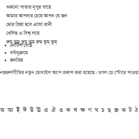
শুকনো পাতার নূপুর পায়ে
আমার আপনার চেয়ে আপন যে জন
মোর প্রিয়া হবে এসো রানী
খেলিছ এ বিশ্ব লয়ে
রুম্ ঝুম্ ঝুম্ ঝুম্ রুম্ ঝুম্ ঝুম্
নোটিশ বোর্ড
বর্ণানুক্রমে
জনপ্রিয়
নজরুলগীতির নতুন মোবাইল অ্যাপ প্রকাশ করা হয়েছে। গুগল প্লে স্টোরে পাওয়
অ
আ
ই
ঈ
উ
ঊ
এ
ঐ
ও
ক
খ
ক্ষ
গ
ঘ
চ
ছ
জ
ঝ
ট
ঠ