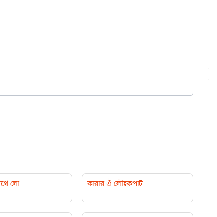
পথে লো
কারার ঐ লৌহকপাট