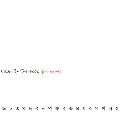
া যাচ্ছে। ইনস্টল করতে
ক্লিক করুন
।
ড
ঢ
ত
থ
দ
ধ
ন
প
ফ
ব
ভ
ম
য
র
ল
শ
স
হ