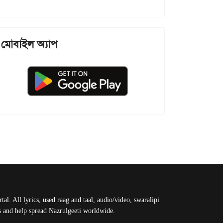
মোবাইল অ্যাপ
al. All lyrics, used raag and taal, audio/video, swaralipi
us and help spread Nazrulgeeti worldwide.