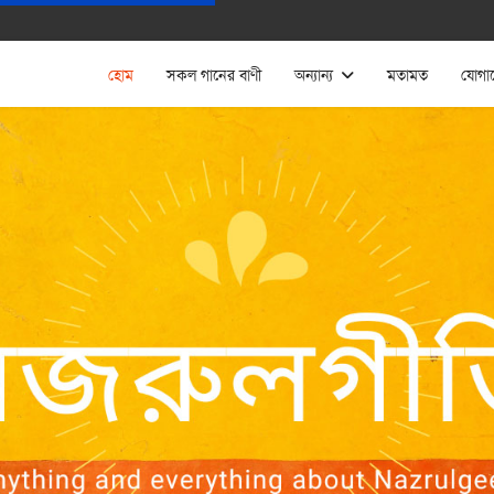
হোম
সকল গানের বাণী
অন্যান্য
মতামত
যোগা