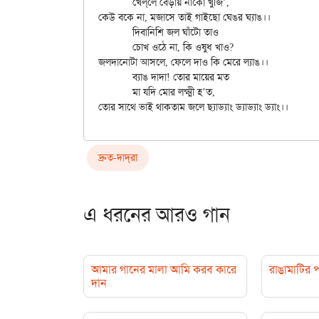
	খেল্‌লে বেড়ায় নাকো খুঁজি’,

কেউ বকে না, মজাসে তাই গাইছো ঘেঙর ঘ্যাঙ।।

	দিবানিশি জল ঘাঁটো তাও

	চোখ ওঠে না, কি ওষুধ খাও?

জলদানোটা আসলে, ফেলে দাও কি মেরে ল্যাঙ।।

	ব্যাঙ দাদা! তোর মায়ের মত

	মা যদি মোর লক্ষ্মী হ’ত,

দ্রুত-দাদ্‌রা
এ ধরনের আরও গান
আমার গানের মালা আমি করব কারে
রাঙামাটির 
দান