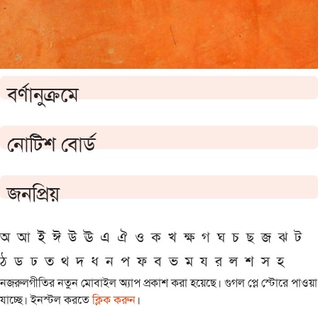
বর্ণানুক্রমে
নোটিশ বোর্ড
জনপ্রিয়
অ
আ
ই
ঈ
উ
ঊ
এ
ঐ
ও
ক
খ
ক্ষ
গ
ঘ
চ
ছ
জ
ঝ
ট
ঠ
ড
ঢ
ত
থ
দ
ধ
ন
প
ফ
ব
ভ
ম
য
র
ল
শ
স
হ
নজরুলগীতির নতুন মোবাইল অ্যাপ প্রকাশ করা হয়েছে। গুগল প্লে স্টোরে পাওয়া
যাচ্ছে। ইনস্টল করতে
ক্লিক করুন
।