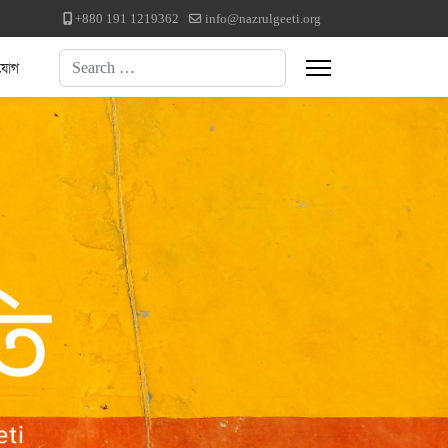
+880 191 1219362
info@nazrulgeeti.org
Search
যোগ