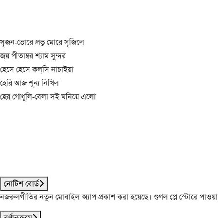
সৃজন-ভোরে প্রভু মোরে সৃজিলে
জয় পীতাম্বর শ্যাম সুন্দর
হেসে হেসে কল্‌সি নাচাইয়া
হেরি আজ শূন্য নিখিল
হের গোধূলি-বেলা সই ঘনিয়ে এলো
নোটিশ বোর্ড
নজরুলগীতির নতুন মোবাইল অ্যাপ প্রকাশ করা হয়েছে। গুগল প্লে স্টোরে পাওয়
বর্ণানুক্রমে