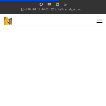
+880 191 1219362
info@nazrulgeeti.org