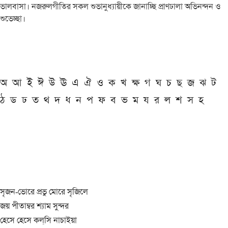
ভালবাসা। নজরুলগীতির সকল শুভানুধ্যায়ীকে জানাচ্ছি প্রাণঢালা অভিনন্দন ও
শুভেচ্ছা।
অ
আ
ই
ঈ
উ
ঊ
এ
ঐ
ও
ক
খ
ক্ষ
গ
ঘ
চ
ছ
জ
ঝ
ট
ঠ
ড
ঢ
ত
থ
দ
ধ
ন
প
ফ
ব
ভ
ম
য
র
ল
শ
স
হ
সৃজন-ভোরে প্রভু মোরে সৃজিলে
জয় পীতাম্বর শ্যাম সুন্দর
হেসে হেসে কল্‌সি নাচাইয়া