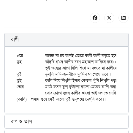
বাণী
ওরে		আজই না হয় কালই তোরে কালী কালী বল্‌তে হবে।

তুই 		কাঁদ্‌বি ধ’রে কালীর চরণ মহাকাল আসিবে যবে।।

		তুই জন্মের আগে ছিলি শিখে মা বল্‌তে মা কালীকে,

তুই 		ভুল্‌লি আদি-জননীকে দু’দিন মা পেয়ে ভবে।।

তুই 		কালি দিয়ে লিখ্‌লি হিসাব কেতাব-পুঁথি শিখ্‌লি পড়া,

তোর		মাঠে ফসল ফুল্ ফুটালো কালো মেঘের কালি-ঝরা।

		তোর চোখে জ্বলে কালীর কালো তাই জগতে দেখিস্ আলো,

রাগ ও তাল