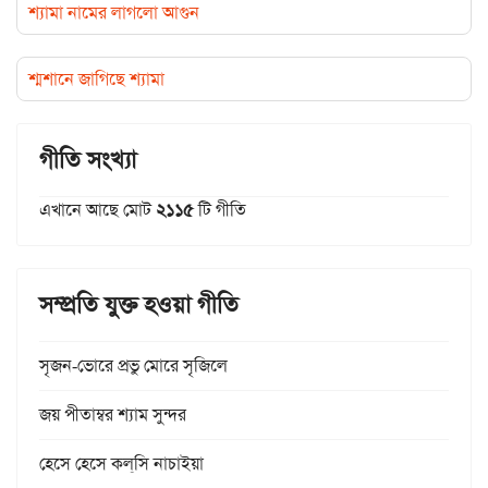
শ্যামা নামের লাগলো আগুন
শ্মশানে জাগিছে শ্যামা
গীতি সংখ্যা
এখানে আছে মোট
২১১৫
টি গীতি
সম্প্রতি যুক্ত হওয়া গীতি
সৃজন-ভোরে প্রভু মোরে সৃজিলে
জয় পীতাম্বর শ্যাম সুন্দর
হেসে হেসে কল্‌সি নাচাইয়া