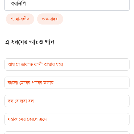
স্বরলিপি
শ্যামা-সঙ্গীত
দ্রুত-দাদ্‌রা
এ ধরনের আরও গান
আয় মা ডাকাত কালী আমার ঘরে
কালো মেয়ের পায়ের তলায়
বল রে জবা বল
মহাকালের কোলে এসে