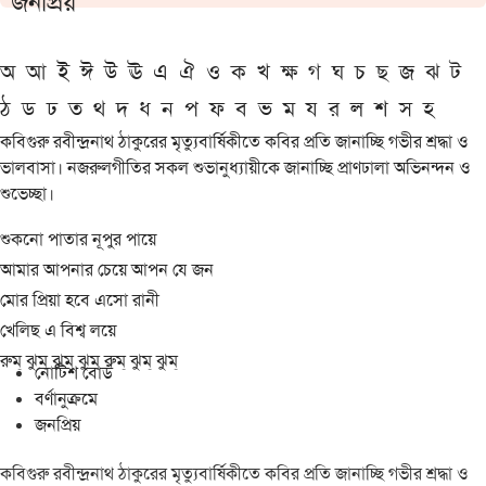
জনপ্রিয়
অ
আ
ই
ঈ
উ
ঊ
এ
ঐ
ও
ক
খ
ক্ষ
গ
ঘ
চ
ছ
জ
ঝ
ট
ঠ
ড
ঢ
ত
থ
দ
ধ
ন
প
ফ
ব
ভ
ম
য
র
ল
শ
স
হ
কবিগুরু রবীন্দ্রনাথ ঠাকুরের মৃত্যুবার্ষিকীতে কবির প্রতি জানাচ্ছি গভীর শ্রদ্ধা ও
ভালবাসা। নজরুলগীতির সকল শুভানুধ্যায়ীকে জানাচ্ছি প্রাণঢালা অভিনন্দন ও
শুভেচ্ছা।
শুকনো পাতার নূপুর পায়ে
আমার আপনার চেয়ে আপন যে জন
মোর প্রিয়া হবে এসো রানী
খেলিছ এ বিশ্ব লয়ে
রুম্ ঝুম্ ঝুম্ ঝুম্ রুম্ ঝুম্ ঝুম্
নোটিশ বোর্ড
বর্ণানুক্রমে
জনপ্রিয়
কবিগুরু রবীন্দ্রনাথ ঠাকুরের মৃত্যুবার্ষিকীতে কবির প্রতি জানাচ্ছি গভীর শ্রদ্ধা ও