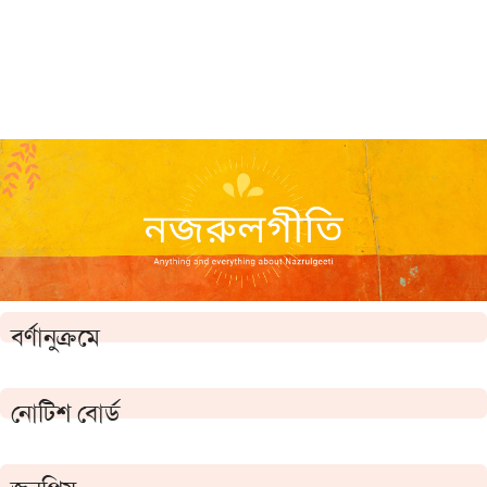
বর্ণানুক্রমে
নোটিশ বোর্ড