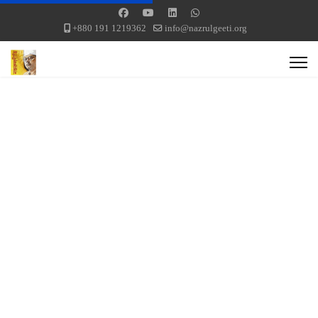
+880 191 1219362
info@nazrulgeeti.org