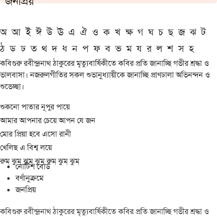
জনপ্রিয়
অ
আ
ই
ঈ
উ
ঊ
এ
ঐ
ও
ক
খ
ক্ষ
গ
ঘ
চ
ছ
জ
ঝ
ট
ঠ
ড
ঢ
ত
থ
দ
ধ
ন
প
ফ
ব
ভ
ম
য
র
ল
শ
স
হ
কবিগুরু রবীন্দ্রনাথ ঠাকুরের মৃত্যুবার্ষিকীতে কবির প্রতি জানাচ্ছি গভীর শ্রদ্ধা ও
ভালবাসা। নজরুলগীতির সকল শুভানুধ্যায়ীকে জানাচ্ছি প্রাণঢালা অভিনন্দন ও
শুভেচ্ছা।
শুকনো পাতার নূপুর পায়ে
আমার আপনার চেয়ে আপন যে জন
মোর প্রিয়া হবে এসো রানী
খেলিছ এ বিশ্ব লয়ে
রুম্ ঝুম্ ঝুম্ ঝুম্ রুম্ ঝুম্ ঝুম্
নোটিশ বোর্ড
বর্ণানুক্রমে
জনপ্রিয়
কবিগুরু রবীন্দ্রনাথ ঠাকুরের মৃত্যুবার্ষিকীতে কবির প্রতি জানাচ্ছি গভীর শ্রদ্ধা ও