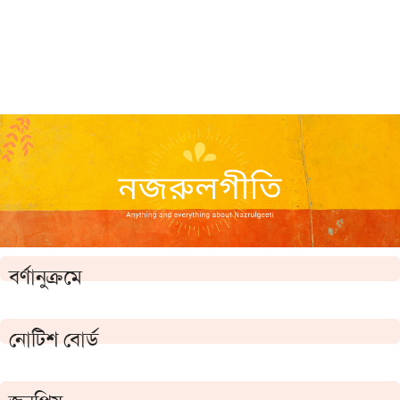
বর্ণানুক্রমে
নোটিশ বোর্ড