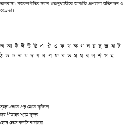
ভালবাসা। নজরুলগীতির সকল শুভানুধ্যায়ীকে জানাচ্ছি প্রাণঢালা অভিনন্দন ও
শুভেচ্ছা।
অ
আ
ই
ঈ
উ
ঊ
এ
ঐ
ও
ক
খ
ক্ষ
গ
ঘ
চ
ছ
জ
ঝ
ট
ঠ
ড
ঢ
ত
থ
দ
ধ
ন
প
ফ
ব
ভ
ম
য
র
ল
শ
স
হ
সৃজন-ভোরে প্রভু মোরে সৃজিলে
জয় পীতাম্বর শ্যাম সুন্দর
হেসে হেসে কল্‌সি নাচাইয়া