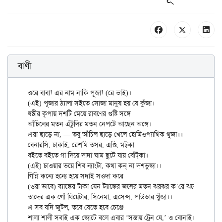
বাণী
ওরে বাবা! এর নাম নাকি পূজা! (রে ভাই)।

(এই) পূজার ঠ্যালা সইতে সোজা মানুষ হয় যে কুঁজা।

ষষ্ঠীর কৃপায় দশটি মেয়ে রাবণের গুষ্টি সঙ্গে

আঁচিলের মতন এঁটুলির মতন নেপটে আছেন অঙ্গে।

এরা ছাড়ে না, — তবু আঁচিল ছাড়ে খেলে হোমিওপ্যাথিক থুজা।।

বেনারসি, ঢাকাই, রেশমি তসর, এণ্ডি, মট্‌কা

বইতে বইতে গা দিয়ে দাদা ঘাম ছুটে যায় বোঁট্‌কা।

(এই) চাওয়ার ভয়ে শিব ন্যাংটা, কথা কন্‌ না দশভুজা।।

গিন্নি কন্যে হন্যে হয়ে সদাই সওদা করে

(ওরা ভাবে) ব্যাঙ্কের টাকা যেন ট্যাঙ্কের জলের মতন ঝরঝর ক’রে ঝরে

তাদের এক গোঁ থিয়েটার, সিনেমা, এসেন্স, পাউডার খুঁজা।।

এ সব যদি জুটল, তবে যেতে হবে চেঞ্জে

শালা শালী সবাই এক জোটে বলে এবার ‘সস্তায় ট্রেন যে,’ ও বোনাই।
