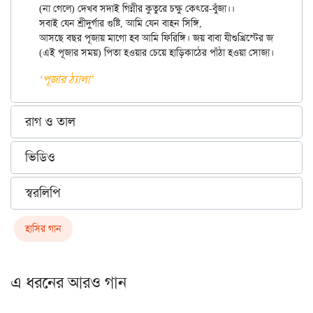
(না গেলে) দেখব সদাই গিন্নীর কুতুরে চক্ষু কেৎরে-বুঁজা।।

সবাই যেন শ্রীদুর্গার গুষ্টি, আমি যেন বাহন সিঙ্গি,

আসছে বছর পূজায় মাগো হব আমি ফিরিঙ্গি। জয় বাবা যীশুখ্রিস্টের জয়

‘পূজার ঠ্যালা’
রাগ ও তাল
ভিডিও
স্বরলিপি
হাসির গান
এ ধরনের আরও গান