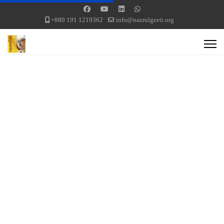
+880 191 1219362
info@nazrulgeeti.org