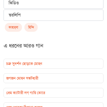
ভিডিও
স্বরলিপি
কাহার্‌বা
হিন্দি
এ ধরনের আরও গান
চক্র সুদর্শন ছোড়কে মোহন
জগজন মোহন সঙ্কটহারী
প্রেম ক্যাটারী লগ্‌ গ্যয়ি তোরে