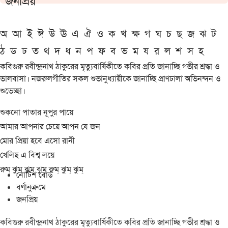
জনপ্রিয়
অ
আ
ই
ঈ
উ
ঊ
এ
ঐ
ও
ক
খ
ক্ষ
গ
ঘ
চ
ছ
জ
ঝ
ট
ঠ
ড
ঢ
ত
থ
দ
ধ
ন
প
ফ
ব
ভ
ম
য
র
ল
শ
স
হ
কবিগুরু রবীন্দ্রনাথ ঠাকুরের মৃত্যুবার্ষিকীতে কবির প্রতি জানাচ্ছি গভীর শ্রদ্ধা ও
ভালবাসা। নজরুলগীতির সকল শুভানুধ্যায়ীকে জানাচ্ছি প্রাণঢালা অভিনন্দন ও
শুভেচ্ছা।
শুকনো পাতার নূপুর পায়ে
আমার আপনার চেয়ে আপন যে জন
মোর প্রিয়া হবে এসো রানী
খেলিছ এ বিশ্ব লয়ে
রুম্ ঝুম্ ঝুম্ ঝুম্ রুম্ ঝুম্ ঝুম্
নোটিশ বোর্ড
বর্ণানুক্রমে
জনপ্রিয়
কবিগুরু রবীন্দ্রনাথ ঠাকুরের মৃত্যুবার্ষিকীতে কবির প্রতি জানাচ্ছি গভীর শ্রদ্ধা ও