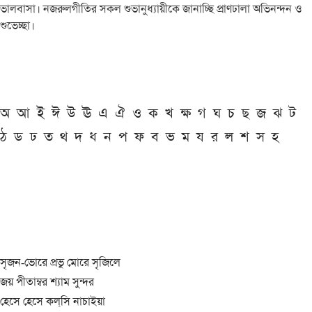
ভালবাসা। নজরুলগীতির সকল শুভানুধ্যায়ীকে জানাচ্ছি প্রাণঢালা অভিনন্দন ও
শুভেচ্ছা।
অ
আ
ই
ঈ
উ
ঊ
এ
ঐ
ও
ক
খ
ক্ষ
গ
ঘ
চ
ছ
জ
ঝ
ট
ঠ
ড
ঢ
ত
থ
দ
ধ
ন
প
ফ
ব
ভ
ম
য
র
ল
শ
স
হ
সৃজন-ভোরে প্রভু মোরে সৃজিলে
জয় পীতাম্বর শ্যাম সুন্দর
হেসে হেসে কল্‌সি নাচাইয়া