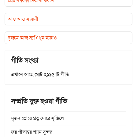
প্রেম নগরকা ঠিকানা করলে
আও আও স্যজনী
বৃজমে আজ স্যখি ধূম ম্যচাও
গীতি সংখ্যা
এখানে আছে মোট
২১১৫
টি গীতি
সম্প্রতি যুক্ত হওয়া গীতি
সৃজন-ভোরে প্রভু মোরে সৃজিলে
জয় পীতাম্বর শ্যাম সুন্দর