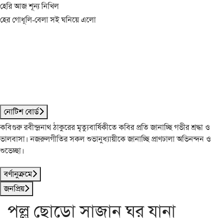
হেরি আজ শূন্য নিখিল
হের গোধূলি-বেলা সই ঘনিয়ে এলো
নোটিশ বোর্ড
কবিগুরু রবীন্দ্রনাথ ঠাকুরের মৃত্যুবার্ষিকীতে কবির প্রতি জানাচ্ছি গভীর শ্রদ্ধা ও
ভালবাসা। নজরুলগীতির সকল শুভানুধ্যায়ীকে জানাচ্ছি প্রাণঢালা অভিনন্দন ও
শুভেচ্ছা।
বর্ণানুক্রমে
জনপ্রিয়
পল্লু ছোড়ো সাজান ঘর যানা