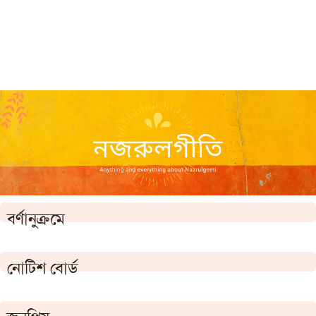
বর্ণানুক্রমে
নোটিশ বোর্ড