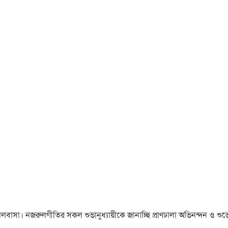
া ও ভালবাসা। নজরুলগীতির সকল শুভানুধ্যায়ীকে জানাচ্ছি প্রাণঢালা অভিনন্দন ও শুভে