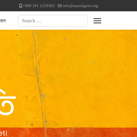
+880 191 1219362
info@nazrulgeeti.org
Search
যোগ