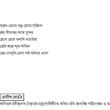
সৃজন-ভোরে প্রভু মোরে সৃজিলে
জয় পীতাম্বর শ্যাম সুন্দর
হেসে হেসে কল্‌সি নাচাইয়া
হেরি আজ শূন্য নিখিল
হের গোধূলি-বেলা সই ঘনিয়ে এলো
নোটিশ বোর্ড
কবিগুরু রবীন্দ্রনাথ ঠাকুরের মৃত্যুবার্ষিকীতে কবির প্রতি জানাচ্ছি গভীর শ্রদ্ধ