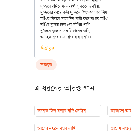
বাঁধা পড়িল নিজে? একি রে প্রেমের মায়া।।

দু’জনে রচিত মিলন-স্বর্গ ধূলিতলে রমণীয়,

দু’জনের কাছে বন্দী দু’জনে প্রিয়তমা আর প্রিয়।

আঁখির মিলনে সারা দিন-যামী ক্লান্ত না হয় আঁখি,

আঁখির কুলায় চলে গো আঁখির পাখি।

দু’জনে কুজনে একটি গানের কলি,

মিশ্র সুর
কাহার্‌বা
এ ধরনের আরও গান
অনেক ছিল বলার যদি সেদিন
আকাশে আজ ছড
আমার নয়নে নয়ন রাখি
আমায় নহে গ