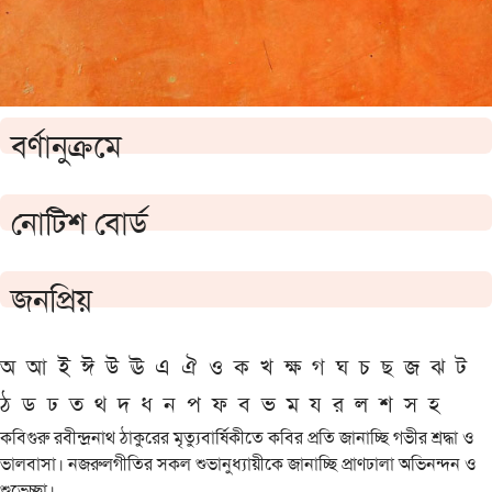
বর্ণানুক্রমে
নোটিশ বোর্ড
জনপ্রিয়
অ
আ
ই
ঈ
উ
ঊ
এ
ঐ
ও
ক
খ
ক্ষ
গ
ঘ
চ
ছ
জ
ঝ
ট
ঠ
ড
ঢ
ত
থ
দ
ধ
ন
প
ফ
ব
ভ
ম
য
র
ল
শ
স
হ
কবিগুরু রবীন্দ্রনাথ ঠাকুরের মৃত্যুবার্ষিকীতে কবির প্রতি জানাচ্ছি গভীর শ্রদ্ধা ও
ভালবাসা। নজরুলগীতির সকল শুভানুধ্যায়ীকে জানাচ্ছি প্রাণঢালা অভিনন্দন ও
শুভেচ্ছা।