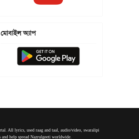
মোবাইল অ্যাপ
al. All lyrics, used raag and taal, audio/video, swaralipi
us and help spread Nazrulgeeti worldwide.