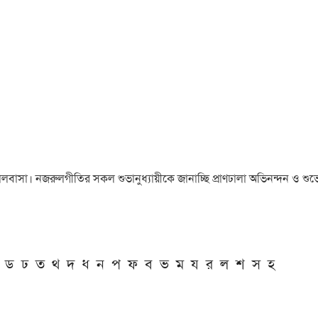
া ও ভালবাসা। নজরুলগীতির সকল শুভানুধ্যায়ীকে জানাচ্ছি প্রাণঢালা অভিনন্দন ও শুভে
ড
ঢ
ত
থ
দ
ধ
ন
প
ফ
ব
ভ
ম
য
র
ল
শ
স
হ