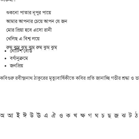
শুকনো পাতার নূপুর পায়ে
আমার আপনার চেয়ে আপন যে জন
মোর প্রিয়া হবে এসো রানী
খেলিছ এ বিশ্ব লয়ে
রুম্ ঝুম্ ঝুম্ ঝুম্ রুম্ ঝুম্ ঝুম্
নোটিশ বোর্ড
বর্ণানুক্রমে
জনপ্রিয়
কবিগুরু রবীন্দ্রনাথ ঠাকুরের মৃত্যুবার্ষিকীতে কবির প্রতি জানাচ্ছি গভীর শ্রদ্ধ
অ
আ
ই
ঈ
উ
ঊ
এ
ঐ
ও
ক
খ
ক্ষ
গ
ঘ
চ
ছ
জ
ঝ
ট
ঠ