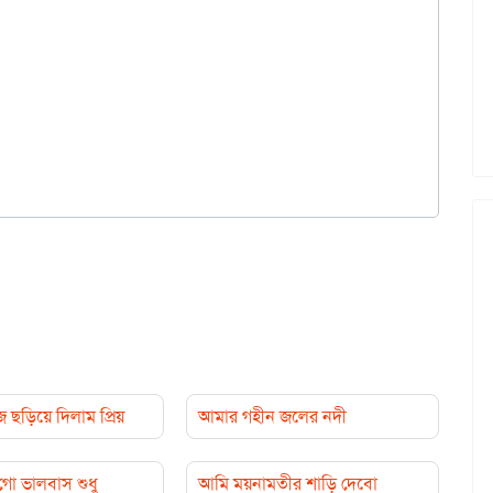
়িয়ে দিলাম প্রিয়
আমার গহীন জলের নদী
ো ভালবাস শুধু
আমি ময়নামতীর শাড়ি দেবো