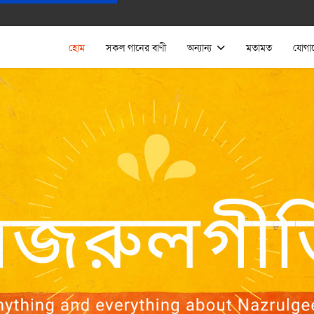
হোম
সকল গানের বাণী
অন্যান্য
মতামত
যোগা