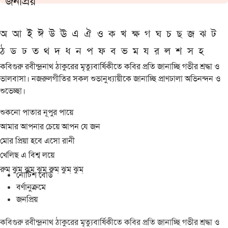
জনপ্রিয়
অ
আ
ই
ঈ
উ
ঊ
এ
ঐ
ও
ক
খ
ক্ষ
গ
ঘ
চ
ছ
জ
ঝ
ট
ঠ
ড
ঢ
ত
থ
দ
ধ
ন
প
ফ
ব
ভ
ম
য
র
ল
শ
স
হ
কবিগুরু রবীন্দ্রনাথ ঠাকুরের মৃত্যুবার্ষিকীতে কবির প্রতি জানাচ্ছি গভীর শ্রদ্ধা ও
ভালবাসা। নজরুলগীতির সকল শুভানুধ্যায়ীকে জানাচ্ছি প্রাণঢালা অভিনন্দন ও
শুভেচ্ছা।
শুকনো পাতার নূপুর পায়ে
আমার আপনার চেয়ে আপন যে জন
মোর প্রিয়া হবে এসো রানী
খেলিছ এ বিশ্ব লয়ে
রুম্ ঝুম্ ঝুম্ ঝুম্ রুম্ ঝুম্ ঝুম্
নোটিশ বোর্ড
বর্ণানুক্রমে
জনপ্রিয়
কবিগুরু রবীন্দ্রনাথ ঠাকুরের মৃত্যুবার্ষিকীতে কবির প্রতি জানাচ্ছি গভীর শ্রদ্ধা ও