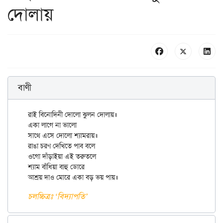
দোলায়
বাণী
রাই বিনোদিনী দোলো ঝুলন দোলায়॥

একা লাগে না ভালো

সাথে এসে দোলো শ্যামরায়॥

রাঙা চরণ দেখিতে পাব বলে

ওগো দাঁড়াইয়া এই তরুতলে

শ্যাম বাঁধিয়া বাহু ডোরে

চলচ্চিত্রঃ ‘বিদ্যাপতি’