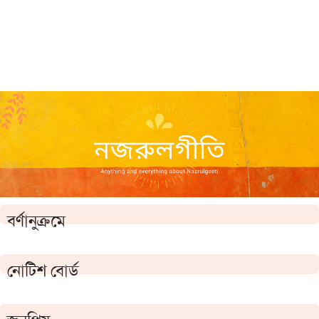
বর্ণানুক্রমে
নোটিশ বোর্ড