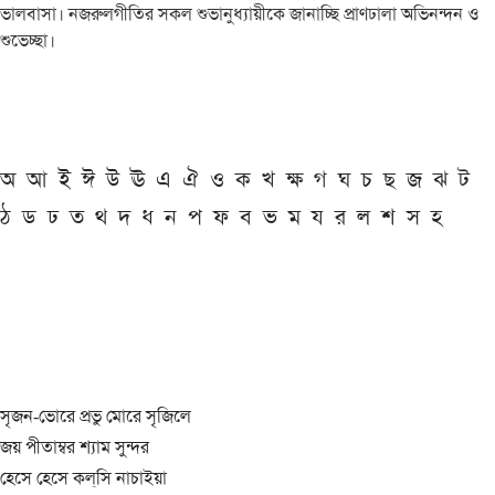
ভালবাসা। নজরুলগীতির সকল শুভানুধ্যায়ীকে জানাচ্ছি প্রাণঢালা অভিনন্দন ও
শুভেচ্ছা।
অ
আ
ই
ঈ
উ
ঊ
এ
ঐ
ও
ক
খ
ক্ষ
গ
ঘ
চ
ছ
জ
ঝ
ট
ঠ
ড
ঢ
ত
থ
দ
ধ
ন
প
ফ
ব
ভ
ম
য
র
ল
শ
স
হ
সৃজন-ভোরে প্রভু মোরে সৃজিলে
জয় পীতাম্বর শ্যাম সুন্দর
হেসে হেসে কল্‌সি নাচাইয়া