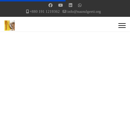
+880 191 1219362
info@nazrulgeeti.org