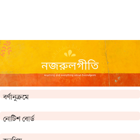
বর্ণানুক্রমে
নোটিশ বোর্ড