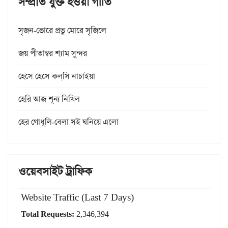
সম্প্রতি যুক্ত হওয়া গীতি
সৃজন-ভোরে প্রভু মোরে সৃজিলে
জয় পীতাম্বর শ্যাম সুন্দর
হেসে হেসে কল্‌সি নাচাইয়া
হেরি আজ শূন্য নিখিল
হের গোধূলি-বেলা সই ঘনিয়ে এলো
ওয়েবসাইট ট্রাফিক
Website Traffic (Last 7 Days)
Total Requests:
2,346,394