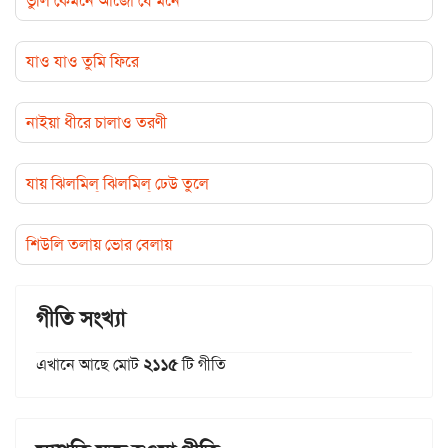
ভুলি কেমনে আজো যে মনে
যাও যাও তুমি ফিরে
নাইয়া ধীরে চালাও তরণী
যায় ঝিলমিল্ ঝিলমিল্ ঢেউ তুলে
শিউলি তলায় ভোর বেলায়
গীতি সংখ্যা
এখানে আছে মোট
২১১৫
টি গীতি