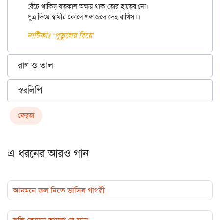
বেঁচে থাকিস্ যতকাল অক্ষয় থাক তোর হাতের নো।

নাটিকাঃ ‘পুতুলের বিয়ে’
রাগ ও তাল
স্বরলিপি
ফের্‌তা
এ ধরনের আরও গান
আন্‌মনে জল নিতে ভাসিল গাগরী