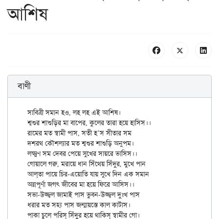
আশিষ
বাণী
সাবিত্রী সমান হও, লহ লহ এই আশিষ।

শ্বশুর শাশুড়ির মা বাপের, কুলের তারা হয়ে হাসিস।।

রামের মত স্বামী পাস, সতী হ’স সীতার সম

দশরথ কৌশল্যার মত শ্বশুর শাশুড়ি অনুপম।

লক্ষ্মণ সম দেবর পেয়ে সুখের সায়রে ভাসিস।।

গোয়ালে গরু, মরায়ে ধান সিঁথেয় সিঁদুর, মুখে পান

আল্‌তা পায়ে চির-এয়োতি যায় সুখে দিন এক সমান

অন্নপূর্ণা জগৎ জীবের মা হয়ে ফিরে আসিস।।

সভা-উজ্জ্বল জামাই পাস ভুবন-উজ্জ্বল দুঃখ পাস

ধরার মত সহ্য পাস জন্মায়স্তে কাল কাটাস।

পাকা চুলে পরিস্ সিঁদুর হয়ে থাকিস্ স্বামীর গো।
