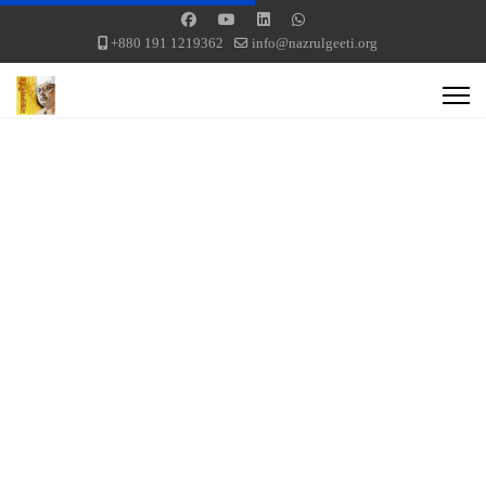
+880 191 1219362
info@nazrulgeeti.org