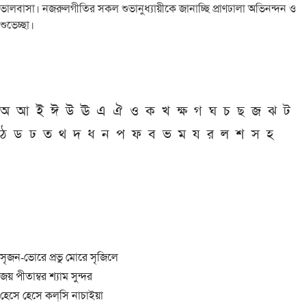
ভালবাসা। নজরুলগীতির সকল শুভানুধ্যায়ীকে জানাচ্ছি প্রাণঢালা অভিনন্দন ও
শুভেচ্ছা।
অ
আ
ই
ঈ
উ
ঊ
এ
ঐ
ও
ক
খ
ক্ষ
গ
ঘ
চ
ছ
জ
ঝ
ট
ঠ
ড
ঢ
ত
থ
দ
ধ
ন
প
ফ
ব
ভ
ম
য
র
ল
শ
স
হ
সৃজন-ভোরে প্রভু মোরে সৃজিলে
জয় পীতাম্বর শ্যাম সুন্দর
হেসে হেসে কল্‌সি নাচাইয়া