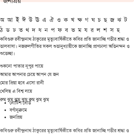
জনপ্রিয়
অ
আ
ই
ঈ
উ
ঊ
এ
ঐ
ও
ক
খ
ক্ষ
গ
ঘ
চ
ছ
জ
ঝ
ট
ঠ
ড
ঢ
ত
থ
দ
ধ
ন
প
ফ
ব
ভ
ম
য
র
ল
শ
স
হ
কবিগুরু রবীন্দ্রনাথ ঠাকুরের মৃত্যুবার্ষিকীতে কবির প্রতি জানাচ্ছি গভীর শ্রদ্ধা ও
ভালবাসা। নজরুলগীতির সকল শুভানুধ্যায়ীকে জানাচ্ছি প্রাণঢালা অভিনন্দন ও
শুভেচ্ছা।
শুকনো পাতার নূপুর পায়ে
আমার আপনার চেয়ে আপন যে জন
মোর প্রিয়া হবে এসো রানী
খেলিছ এ বিশ্ব লয়ে
রুম্ ঝুম্ ঝুম্ ঝুম্ রুম্ ঝুম্ ঝুম্
নোটিশ বোর্ড
বর্ণানুক্রমে
জনপ্রিয়
কবিগুরু রবীন্দ্রনাথ ঠাকুরের মৃত্যুবার্ষিকীতে কবির প্রতি জানাচ্ছি গভীর শ্রদ্ধা ও