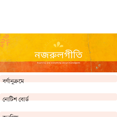
বর্ণানুক্রমে
নোটিশ বোর্ড