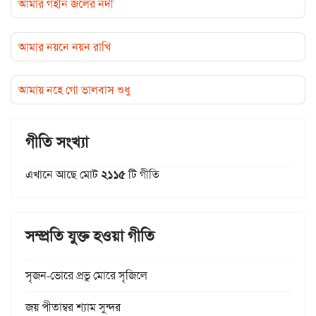
আমার গহীন জলের নদী
আমার নয়নে নয়ন রাখি
আমায় নহে গো ভালবাস শুধু
গীতি সংখ্যা
এখানে আছে মোট
২১১৫
টি গীতি
সম্প্রতি যুক্ত হওয়া গীতি
সৃজন-ভোরে প্রভু মোরে সৃজিলে
জয় পীতাম্বর শ্যাম সুন্দর