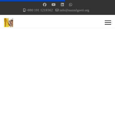
+880 191 1219362
info@nazrulgeeti.org