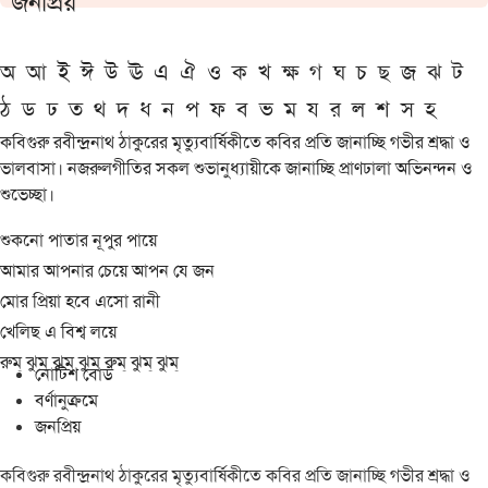
জনপ্রিয়
অ
আ
ই
ঈ
উ
ঊ
এ
ঐ
ও
ক
খ
ক্ষ
গ
ঘ
চ
ছ
জ
ঝ
ট
ঠ
ড
ঢ
ত
থ
দ
ধ
ন
প
ফ
ব
ভ
ম
য
র
ল
শ
স
হ
কবিগুরু রবীন্দ্রনাথ ঠাকুরের মৃত্যুবার্ষিকীতে কবির প্রতি জানাচ্ছি গভীর শ্রদ্ধা ও
ভালবাসা। নজরুলগীতির সকল শুভানুধ্যায়ীকে জানাচ্ছি প্রাণঢালা অভিনন্দন ও
শুভেচ্ছা।
শুকনো পাতার নূপুর পায়ে
আমার আপনার চেয়ে আপন যে জন
মোর প্রিয়া হবে এসো রানী
খেলিছ এ বিশ্ব লয়ে
রুম্ ঝুম্ ঝুম্ ঝুম্ রুম্ ঝুম্ ঝুম্
নোটিশ বোর্ড
বর্ণানুক্রমে
জনপ্রিয়
কবিগুরু রবীন্দ্রনাথ ঠাকুরের মৃত্যুবার্ষিকীতে কবির প্রতি জানাচ্ছি গভীর শ্রদ্ধা ও