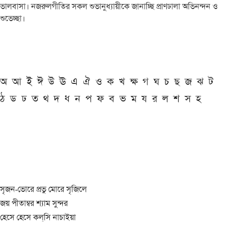
ভালবাসা। নজরুলগীতির সকল শুভানুধ্যায়ীকে জানাচ্ছি প্রাণঢালা অভিনন্দন ও
শুভেচ্ছা।
অ
আ
ই
ঈ
উ
ঊ
এ
ঐ
ও
ক
খ
ক্ষ
গ
ঘ
চ
ছ
জ
ঝ
ট
ঠ
ড
ঢ
ত
থ
দ
ধ
ন
প
ফ
ব
ভ
ম
য
র
ল
শ
স
হ
সৃজন-ভোরে প্রভু মোরে সৃজিলে
জয় পীতাম্বর শ্যাম সুন্দর
হেসে হেসে কল্‌সি নাচাইয়া