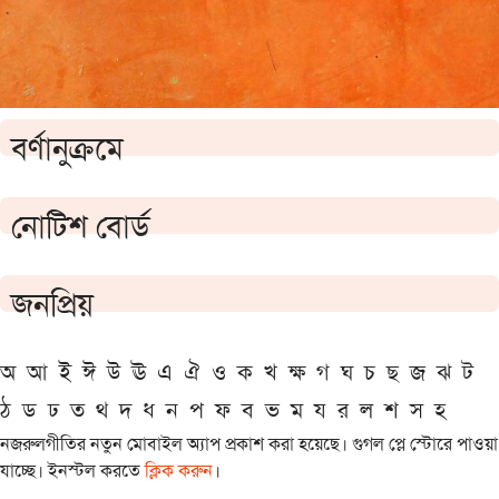
বর্ণানুক্রমে
নোটিশ বোর্ড
জনপ্রিয়
অ
আ
ই
ঈ
উ
ঊ
এ
ঐ
ও
ক
খ
ক্ষ
গ
ঘ
চ
ছ
জ
ঝ
ট
ঠ
ড
ঢ
ত
থ
দ
ধ
ন
প
ফ
ব
ভ
ম
য
র
ল
শ
স
হ
নজরুলগীতির নতুন মোবাইল অ্যাপ প্রকাশ করা হয়েছে। গুগল প্লে স্টোরে পাওয়া
যাচ্ছে। ইনস্টল করতে
ক্লিক করুন
।