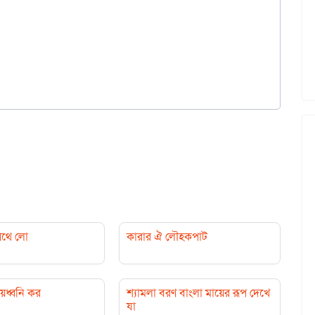
পথে লো
কারার ঐ লৌহকপাট
য়ধ্বনি কর
শ্যামলা বরণ বাংলা মায়ের রূপ দেখে
যা