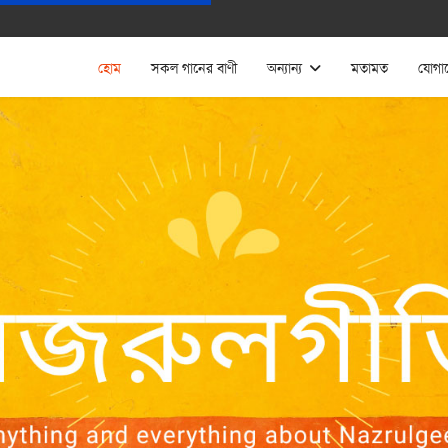
হোম
সকল গানের বাণী
অন্যান্য
মতামত
যোগা