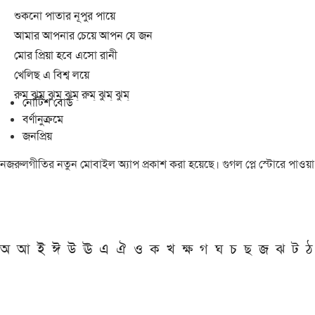
শুকনো পাতার নূপুর পায়ে
আমার আপনার চেয়ে আপন যে জন
মোর প্রিয়া হবে এসো রানী
খেলিছ এ বিশ্ব লয়ে
রুম্ ঝুম্ ঝুম্ ঝুম্ রুম্ ঝুম্ ঝুম্
নোটিশ বোর্ড
বর্ণানুক্রমে
জনপ্রিয়
নজরুলগীতির নতুন মোবাইল অ্যাপ প্রকাশ করা হয়েছে। গুগল প্লে স্টোরে পাওয়
অ
আ
ই
ঈ
উ
ঊ
এ
ঐ
ও
ক
খ
ক্ষ
গ
ঘ
চ
ছ
জ
ঝ
ট
ঠ