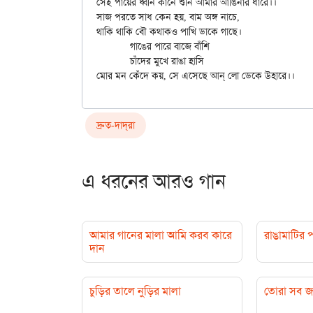
সেই পায়ের ধ্বনি কানে শুনি আমার আঙিনার ধারে।।

সাজ পরতে সাধ কেন হয়, বাম অঙ্গ নাচে,

থাকি থাকি বৌ কথাকও পাখি ডাকে গাছে।

	গাঙের পারে বাজে বাঁশি

	চাঁদের মুখে রাঙা হাসি

দ্রুত-দাদ্‌রা
এ ধরনের আরও গান
আমার গানের মালা আমি করব কারে
রাঙামাটির 
দান
চুড়ির তালে নুড়ির মালা
তোরা সব জ