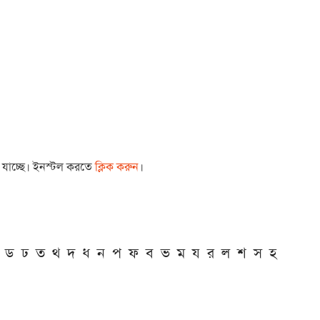
া যাচ্ছে। ইনস্টল করতে
ক্লিক করুন
।
ড
ঢ
ত
থ
দ
ধ
ন
প
ফ
ব
ভ
ম
য
র
ল
শ
স
হ