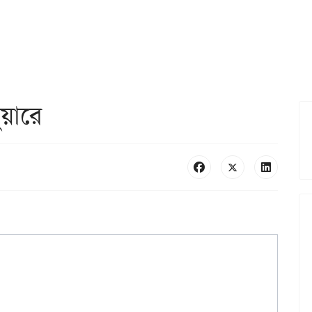
ুয়ারে