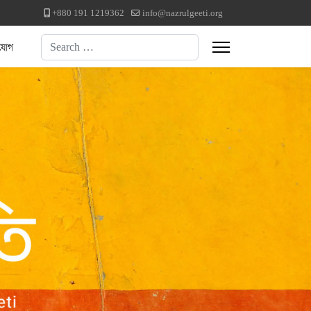
+880 191 1219362
info@nazrulgeeti.org
Search
যোগ