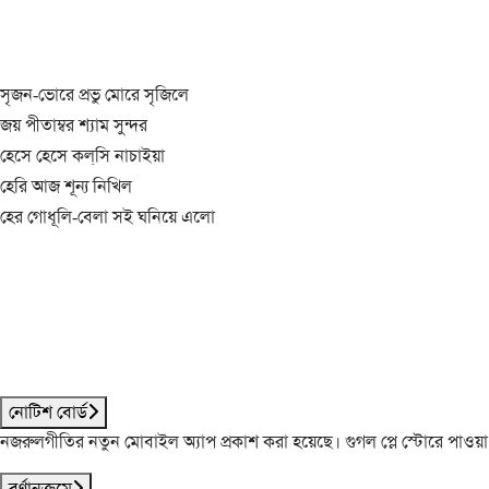
সৃজন-ভোরে প্রভু মোরে সৃজিলে
জয় পীতাম্বর শ্যাম সুন্দর
হেসে হেসে কল্‌সি নাচাইয়া
হেরি আজ শূন্য নিখিল
হের গোধূলি-বেলা সই ঘনিয়ে এলো
নোটিশ বোর্ড
নজরুলগীতির নতুন মোবাইল অ্যাপ প্রকাশ করা হয়েছে। গুগল প্লে স্টোরে পাওয়
বর্ণানুক্রমে