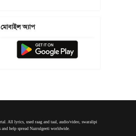
মোবাইল অ্যাপ
al. All lyrics, used raag and taal, audio/video, swaralipi
us and help spread Nazrulgeeti worldwide.