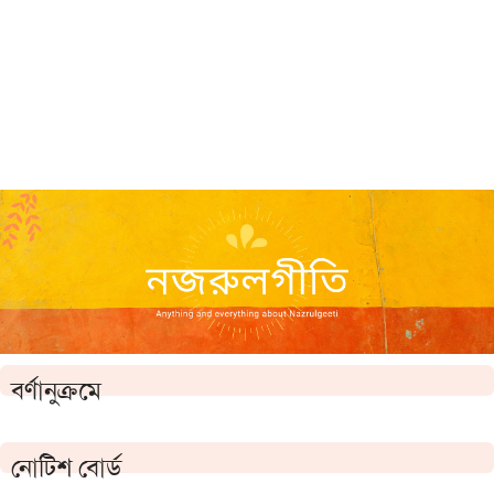
বর্ণানুক্রমে
নোটিশ বোর্ড