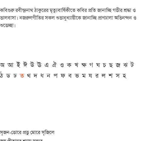
কবিগুরু রবীন্দ্রনাথ ঠাকুরের মৃত্যুবার্ষিকীতে কবির প্রতি জানাচ্ছি গভীর শ্রদ্ধা ও
ভালবাসা। নজরুলগীতির সকল শুভানুধ্যায়ীকে জানাচ্ছি প্রাণঢালা অভিনন্দন ও
শুভেচ্ছা।
অ
আ
ই
ঈ
উ
ঊ
এ
ঐ
ও
ক
খ
ক্ষ
গ
ঘ
চ
ছ
জ
ঝ
ট
ঠ
ড
ঢ
ত
থ
দ
ধ
ন
প
ফ
ব
ভ
ম
য
র
ল
শ
স
হ
সৃজন-ভোরে প্রভু মোরে সৃজিলে