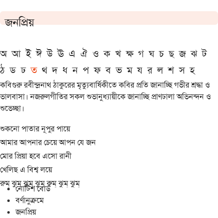
জনপ্রিয়
অ
আ
ই
ঈ
উ
ঊ
এ
ঐ
ও
ক
খ
ক্ষ
গ
ঘ
চ
ছ
জ
ঝ
ট
ঠ
ড
ঢ
ত
থ
দ
ধ
ন
প
ফ
ব
ভ
ম
য
র
ল
শ
স
হ
কবিগুরু রবীন্দ্রনাথ ঠাকুরের মৃত্যুবার্ষিকীতে কবির প্রতি জানাচ্ছি গভীর শ্রদ্ধা ও
ভালবাসা। নজরুলগীতির সকল শুভানুধ্যায়ীকে জানাচ্ছি প্রাণঢালা অভিনন্দন ও
শুভেচ্ছা।
শুকনো পাতার নূপুর পায়ে
আমার আপনার চেয়ে আপন যে জন
মোর প্রিয়া হবে এসো রানী
খেলিছ এ বিশ্ব লয়ে
রুম্ ঝুম্ ঝুম্ ঝুম্ রুম্ ঝুম্ ঝুম্
নোটিশ বোর্ড
বর্ণানুক্রমে
জনপ্রিয়