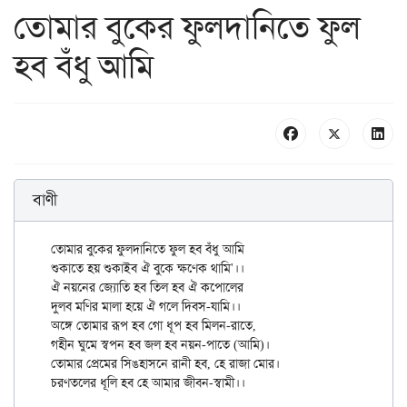
তোমার বুকের ফুলদানিতে ফুল
হব বঁধু আমি
বাণী
তোমার বুকের ফুলদানিতে ফুল হব বঁধু আমি

শুকাতে হয় শুকাইব ঐ বুকে ক্ষণেক থামি'।।

ঐ নয়নের জ্যোতি হব তিল হব ঐ কপোলের

দুলব মণির মালা হয়ে ঐ গলে দিবস-যামি।।

অঙ্গে তোমার রূপ হব গো ধূপ হব মিলন-রাতে,

গহীন ঘুমে স্বপন হব জল হব নয়ন-পাতে (আমি)।

তোমার প্রেমের সিঙহাসনে রানী হব, হে রাজা মোর।
