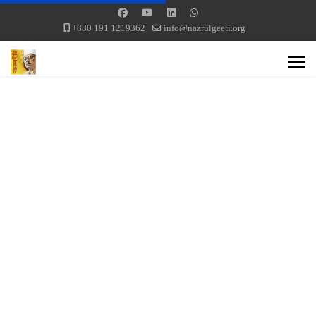
+880 191 1219362
info@nazrulgeeti.org