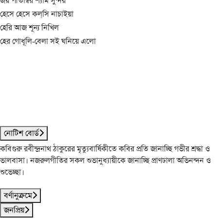
জয় পীতাম্বর শ্যাম সুন্দর
হেসে হেসে কল্‌সি নাচাইয়া
হেরি আজ শূন্য নিখিল
হের গোধূলি-বেলা সই ঘনিয়ে এলো
নোটিশ বোর্ড
কবিগুরু রবীন্দ্রনাথ ঠাকুরের মৃত্যুবার্ষিকীতে কবির প্রতি জানাচ্ছি গভীর শ্রদ্ধা ও
ভালবাসা। নজরুলগীতির সকল শুভানুধ্যায়ীকে জানাচ্ছি প্রাণঢালা অভিনন্দন ও
শুভেচ্ছা।
বর্ণানুক্রমে
জনপ্রিয়