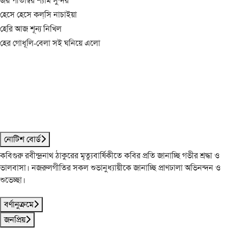
জয় পীতাম্বর শ্যাম সুন্দর
হেসে হেসে কল্‌সি নাচাইয়া
হেরি আজ শূন্য নিখিল
হের গোধূলি-বেলা সই ঘনিয়ে এলো
নোটিশ বোর্ড
কবিগুরু রবীন্দ্রনাথ ঠাকুরের মৃত্যুবার্ষিকীতে কবির প্রতি জানাচ্ছি গভীর শ্রদ্ধা ও
ভালবাসা। নজরুলগীতির সকল শুভানুধ্যায়ীকে জানাচ্ছি প্রাণঢালা অভিনন্দন ও
শুভেচ্ছা।
বর্ণানুক্রমে
জনপ্রিয়