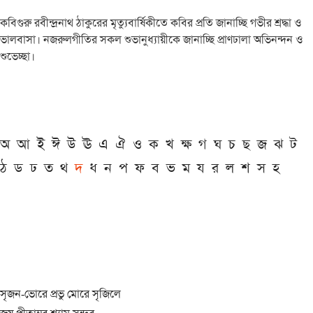
কবিগুরু রবীন্দ্রনাথ ঠাকুরের মৃত্যুবার্ষিকীতে কবির প্রতি জানাচ্ছি গভীর শ্রদ্ধা ও
ভালবাসা। নজরুলগীতির সকল শুভানুধ্যায়ীকে জানাচ্ছি প্রাণঢালা অভিনন্দন ও
শুভেচ্ছা।
অ
আ
ই
ঈ
উ
ঊ
এ
ঐ
ও
ক
খ
ক্ষ
গ
ঘ
চ
ছ
জ
ঝ
ট
ঠ
ড
ঢ
ত
থ
দ
ধ
ন
প
ফ
ব
ভ
ম
য
র
ল
শ
স
হ
সৃজন-ভোরে প্রভু মোরে সৃজিলে