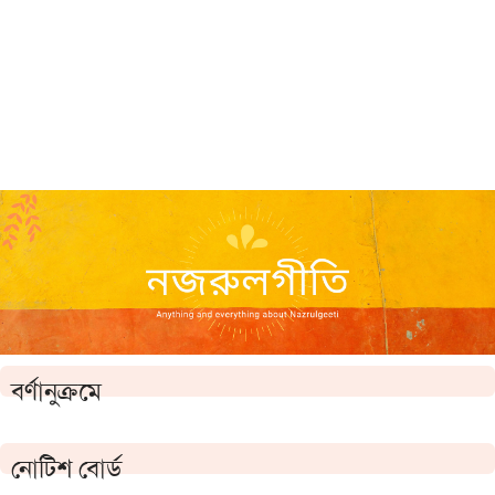
বর্ণানুক্রমে
নোটিশ বোর্ড