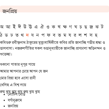
জনপ্রিয়
অ
আ
ই
ঈ
উ
ঊ
এ
ঐ
ও
ক
খ
ক্ষ
গ
ঘ
চ
ছ
জ
ঝ
ট
ঠ
ড
ঢ
ত
থ
দ
ধ
ন
প
ফ
ব
ভ
ম
য
র
ল
শ
স
হ
কবিগুরু রবীন্দ্রনাথ ঠাকুরের মৃত্যুবার্ষিকীতে কবির প্রতি জানাচ্ছি গভীর শ্রদ্ধা ও
ভালবাসা। নজরুলগীতির সকল শুভানুধ্যায়ীকে জানাচ্ছি প্রাণঢালা অভিনন্দন ও
শুভেচ্ছা।
শুকনো পাতার নূপুর পায়ে
আমার আপনার চেয়ে আপন যে জন
মোর প্রিয়া হবে এসো রানী
খেলিছ এ বিশ্ব লয়ে
রুম্ ঝুম্ ঝুম্ ঝুম্ রুম্ ঝুম্ ঝুম্
নোটিশ বোর্ড
বর্ণানুক্রমে
জনপ্রিয়