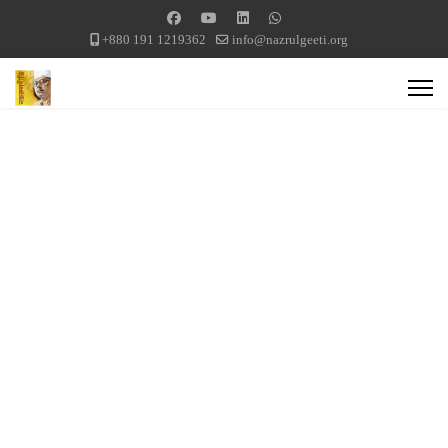
+880 191 1219362
info@nazrulgeeti.org