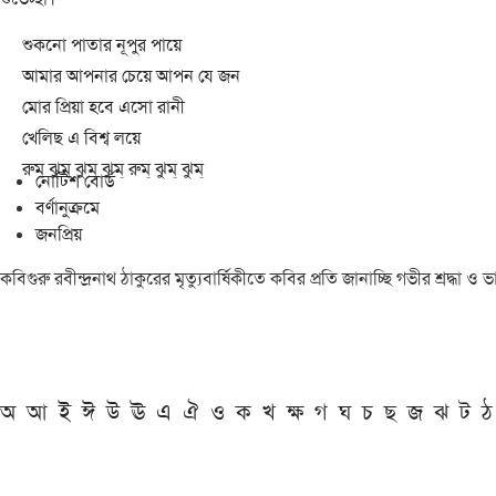
শুকনো পাতার নূপুর পায়ে
আমার আপনার চেয়ে আপন যে জন
মোর প্রিয়া হবে এসো রানী
খেলিছ এ বিশ্ব লয়ে
রুম্ ঝুম্ ঝুম্ ঝুম্ রুম্ ঝুম্ ঝুম্
নোটিশ বোর্ড
বর্ণানুক্রমে
জনপ্রিয়
কবিগুরু রবীন্দ্রনাথ ঠাকুরের মৃত্যুবার্ষিকীতে কবির প্রতি জানাচ্ছি গভীর শ্রদ্ধ
অ
আ
ই
ঈ
উ
ঊ
এ
ঐ
ও
ক
খ
ক্ষ
গ
ঘ
চ
ছ
জ
ঝ
ট
ঠ