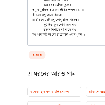
	অন্তর সৌরভে শিহরে

	কথার কোয়েলিয়া কুহরে

তনু অনুরঞ্জিত করে গো প্রীতির পলাশ রঙন।।

কী যেন মধু জাগে হিয়াতে

চাহি’ যেন সেই মধু কোন্‌ চাঁদে পিয়াতে।

	ফুটাইয়া ফুল কোথা চলে যাও

	হুতাস নিশাসে কী ব’লে যাও

কাহার্‌বা
এ ধরনের আরও গান
অনেক ছিল বলার যদি সেদিন
আকাশে আজ ছড