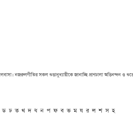
া ও ভালবাসা। নজরুলগীতির সকল শুভানুধ্যায়ীকে জানাচ্ছি প্রাণঢালা অভিনন্দন ও শুভে
ড
ঢ
ত
থ
দ
ধ
ন
প
ফ
ব
ভ
ম
য
র
ল
শ
স
হ