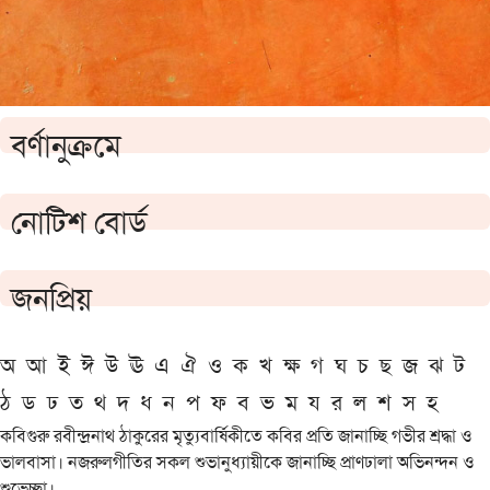
বর্ণানুক্রমে
নোটিশ বোর্ড
জনপ্রিয়
অ
আ
ই
ঈ
উ
ঊ
এ
ঐ
ও
ক
খ
ক্ষ
গ
ঘ
চ
ছ
জ
ঝ
ট
ঠ
ড
ঢ
ত
থ
দ
ধ
ন
প
ফ
ব
ভ
ম
য
র
ল
শ
স
হ
কবিগুরু রবীন্দ্রনাথ ঠাকুরের মৃত্যুবার্ষিকীতে কবির প্রতি জানাচ্ছি গভীর শ্রদ্ধা ও
ভালবাসা। নজরুলগীতির সকল শুভানুধ্যায়ীকে জানাচ্ছি প্রাণঢালা অভিনন্দন ও
শুভেচ্ছা।