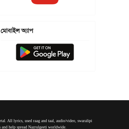
মোবাইল অ্যাপ
al. All lyrics, used raag and taal, audio/video, swaralipi
us and help spread Nazrulgeeti worldwide.