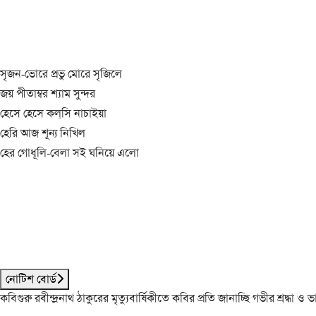
সৃজন-ভোরে প্রভু মোরে সৃজিলে
জয় পীতাম্বর শ্যাম সুন্দর
হেসে হেসে কল্‌সি নাচাইয়া
হেরি আজ শূন্য নিখিল
হের গোধূলি-বেলা সই ঘনিয়ে এলো
নোটিশ বোর্ড
কবিগুরু রবীন্দ্রনাথ ঠাকুরের মৃত্যুবার্ষিকীতে কবির প্রতি জানাচ্ছি গভীর শ্রদ্ধ