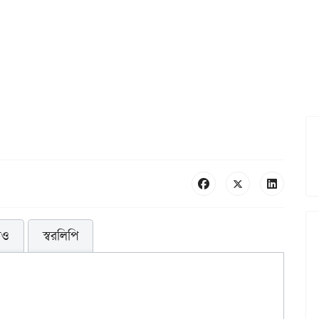
িও
স্বরলিপি