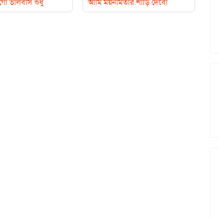
ো ভালবাস শুধু
আমি ময়নামতীর শাড়ি দেবো