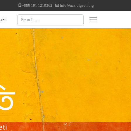
+880 191 1219362
info@nazrulgeeti.org
Search
যোগ