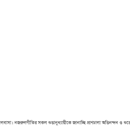
া ও ভালবাসা। নজরুলগীতির সকল শুভানুধ্যায়ীকে জানাচ্ছি প্রাণঢালা অভিনন্দন ও শুভে