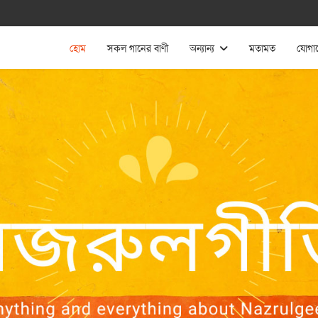
হোম
সকল গানের বাণী
অন্যান্য
মতামত
যোগা