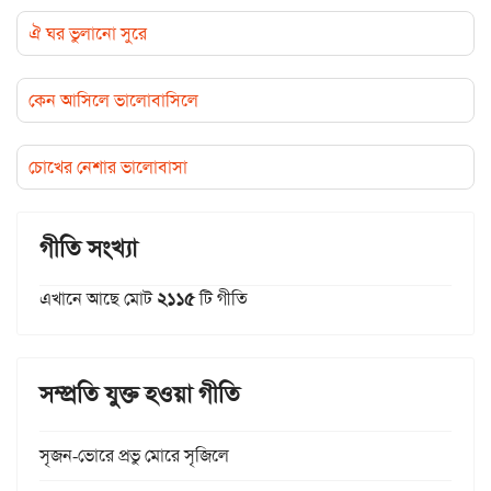
ঐ ঘর ভুলানো সুরে
কেন আসিলে ভালোবাসিলে
চোখের নেশার ভালোবাসা
গীতি সংখ্যা
এখানে আছে মোট
২১১৫
টি গীতি
সম্প্রতি যুক্ত হওয়া গীতি
সৃজন-ভোরে প্রভু মোরে সৃজিলে