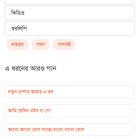
ভিডিও
স্বরলিপি
কাহার্‌বা
গজল
আশাবরী
এ ধরনের আরও গান
নতুন নেশার আমার এ মদ
আমি যেদিন রইব না গো
আধো-আধো বোল লাজে-বাধো-বাধো বোল