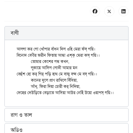
বাণী
আলগা কর গো খোঁপার বাঁধন দিল ওহি মেরা ফঁস্‌ গয়ি।

বিনোদ বেণীর জরীন ফিতায় আন্ধা এশ্‌ক্‌ মেরা কস্‌ গয়ি।।

	তোমার কেশের গন্ধ কখন,

	লুকায়ে আসিল লোভী আমার মন

বেহুঁশ হো কর্‌ গির্‌ পড়ি হাথ মে বাজু বন্দ মে বস্‌ গয়ি।।

	কানের দুলে প্রাণ রাখিলে বিঁধিয়া,

	আঁখ্‌, ফিরা দিয়া চোরী কর্‌ নিদিয়া,

রাগ ও তাল
অডিও