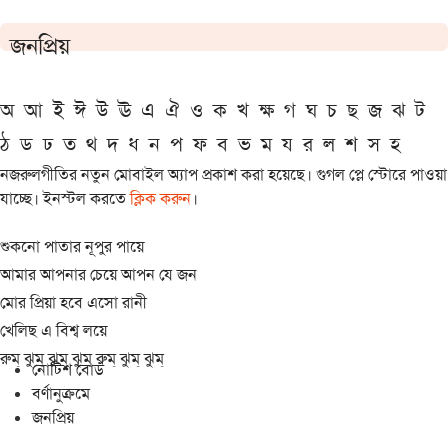
জনপ্রিয়
অ
আ
ই
ঈ
উ
ঊ
এ
ঐ
ও
ক
খ
ক্ষ
গ
ঘ
চ
ছ
জ
ঝ
ট
ঠ
ড
ঢ
ত
থ
দ
ধ
ন
প
ফ
ব
ভ
ম
য
র
ল
শ
স
হ
নজরুলগীতির নতুন মোবাইল অ্যাপ প্রকাশ করা হয়েছে। গুগল প্লে স্টোরে পাওয়া
যাচ্ছে। ইনস্টল করতে
ক্লিক করুন
।
শুকনো পাতার নূপুর পায়ে
আমার আপনার চেয়ে আপন যে জন
মোর প্রিয়া হবে এসো রানী
খেলিছ এ বিশ্ব লয়ে
রুম্ ঝুম্ ঝুম্ ঝুম্ রুম্ ঝুম্ ঝুম্
নোটিশ বোর্ড
বর্ণানুক্রমে
জনপ্রিয়