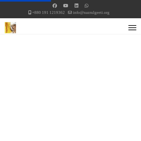
+880 191 1219362
info@nazrulgeeti.org