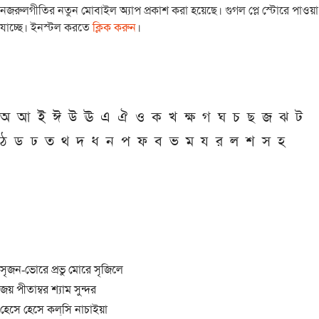
নজরুলগীতির নতুন মোবাইল অ্যাপ প্রকাশ করা হয়েছে। গুগল প্লে স্টোরে পাওয়া
যাচ্ছে। ইনস্টল করতে
ক্লিক করুন
।
অ
আ
ই
ঈ
উ
ঊ
এ
ঐ
ও
ক
খ
ক্ষ
গ
ঘ
চ
ছ
জ
ঝ
ট
ঠ
ড
ঢ
ত
থ
দ
ধ
ন
প
ফ
ব
ভ
ম
য
র
ল
শ
স
হ
সৃজন-ভোরে প্রভু মোরে সৃজিলে
জয় পীতাম্বর শ্যাম সুন্দর
হেসে হেসে কল্‌সি নাচাইয়া