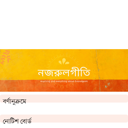
বর্ণানুক্রমে
নোটিশ বোর্ড