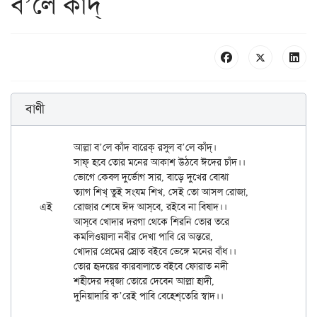
ব’লে কাঁদ্
বাণী
	আল্লা ব’লে কাঁদ বারেক্ রসুল ব’লে কাঁদ্।

	সাফ্ হবে তোর মনের আকাশ উঠবে ঈদের চাঁদ।।

	ভোগে কেবল দুর্ভোগ সার, বাড়ে দুখের বোঝা

	ত্যাগ শিখ্ তুই সংযম শিখ, সেই তো আসল রোজা,

এই	রোজার শেষে ঈদ আস্‌বে, রইবে না বিষাদ।।

	আস্‌বে খোদার দরগা থেকে শিরনি তোর তরে

	কমলিওয়ালা নবীর দেখা পাবি রে অন্তরে,

	খোদার প্রেমের স্রোত বইবে ভেঙ্গে মনের বাঁধ।।

	তোর হৃদয়ের কারবালাতে বইবে ফোরাত নদী

	শহীদের দর্‌জা তোরে দেবেন আল্লা হাদী,
