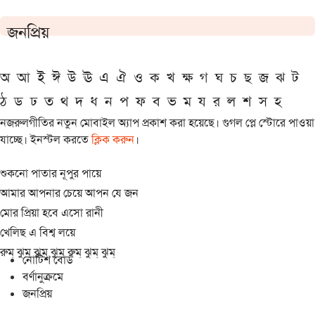
জনপ্রিয়
অ
আ
ই
ঈ
উ
ঊ
এ
ঐ
ও
ক
খ
ক্ষ
গ
ঘ
চ
ছ
জ
ঝ
ট
ঠ
ড
ঢ
ত
থ
দ
ধ
ন
প
ফ
ব
ভ
ম
য
র
ল
শ
স
হ
নজরুলগীতির নতুন মোবাইল অ্যাপ প্রকাশ করা হয়েছে। গুগল প্লে স্টোরে পাওয়া
যাচ্ছে। ইনস্টল করতে
ক্লিক করুন
।
শুকনো পাতার নূপুর পায়ে
আমার আপনার চেয়ে আপন যে জন
মোর প্রিয়া হবে এসো রানী
খেলিছ এ বিশ্ব লয়ে
রুম্ ঝুম্ ঝুম্ ঝুম্ রুম্ ঝুম্ ঝুম্
নোটিশ বোর্ড
বর্ণানুক্রমে
জনপ্রিয়