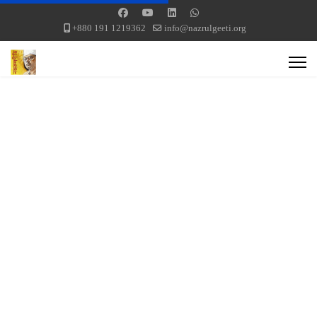
+880 191 1219362
info@nazrulgeeti.org