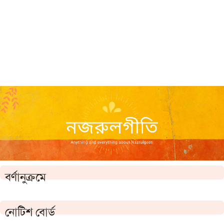
বর্ণানুক্রমে
নোটিশ বোর্ড