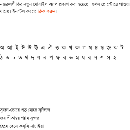
নজরুলগীতির নতুন মোবাইল অ্যাপ প্রকাশ করা হয়েছে। গুগল প্লে স্টোরে পাওয়া
যাচ্ছে। ইনস্টল করতে
ক্লিক করুন
।
অ
আ
ই
ঈ
উ
ঊ
এ
ঐ
ও
ক
খ
ক্ষ
গ
ঘ
চ
ছ
জ
ঝ
ট
ঠ
ড
ঢ
ত
থ
দ
ধ
ন
প
ফ
ব
ভ
ম
য
র
ল
শ
স
হ
সৃজন-ভোরে প্রভু মোরে সৃজিলে
জয় পীতাম্বর শ্যাম সুন্দর
হেসে হেসে কল্‌সি নাচাইয়া