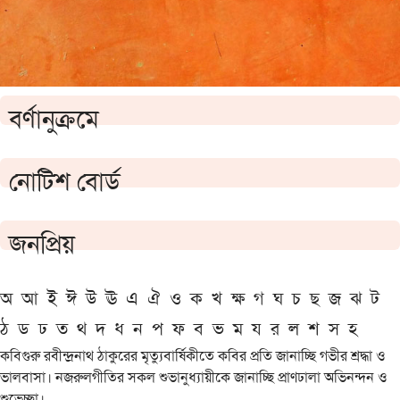
বর্ণানুক্রমে
নোটিশ বোর্ড
জনপ্রিয়
অ
আ
ই
ঈ
উ
ঊ
এ
ঐ
ও
ক
খ
ক্ষ
গ
ঘ
চ
ছ
জ
ঝ
ট
ঠ
ড
ঢ
ত
থ
দ
ধ
ন
প
ফ
ব
ভ
ম
য
র
ল
শ
স
হ
কবিগুরু রবীন্দ্রনাথ ঠাকুরের মৃত্যুবার্ষিকীতে কবির প্রতি জানাচ্ছি গভীর শ্রদ্ধা ও
ভালবাসা। নজরুলগীতির সকল শুভানুধ্যায়ীকে জানাচ্ছি প্রাণঢালা অভিনন্দন ও
শুভেচ্ছা।