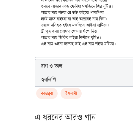
ঐ নামের গুণে কাজের ভার যাইবে হাল্কা হইয়া।

শুনলে আজান কাজ ফেলিয়া মসজিদে শির লুটিও।।

আল্লার নাম লইয়া রে ভাই কইরো খানাপিনা

হাটে মাঠে যাইয়ো না ভাই আল্লারই নাম বিনা।

ওয়াজ নসিহত হইলে মজলিসে আইসা জুটিও।।

স্ত্রী পুত্র কন্যা তোমার খোদায় সঁপে দিও

আল্লার নাম জিকির কইরা নিশীথে ঘুমিও।

রাগ ও তাল
স্বরলিপি
কাহার্‌বা
ইসলামী
এ ধরনের আরও গান