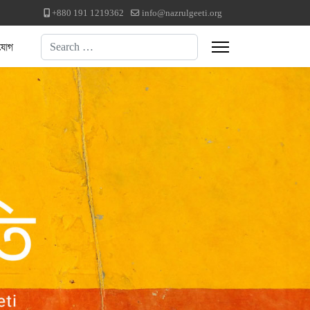
+880 191 1219362
info@nazrulgeeti.org
Search
যোগ