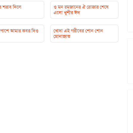
র শরাব দিলে
ও মন রমজানের ঐ রোজার শেষে
এলো খুশীর ঈদ
পাশে আমার কবর দিও
খোদা এই গরীবের শোন শোন
মোনাজাত