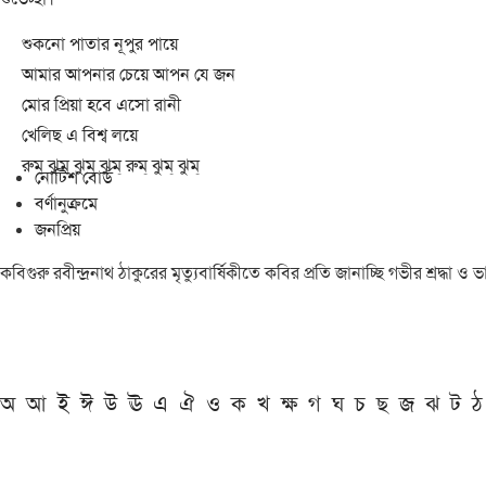
শুকনো পাতার নূপুর পায়ে
আমার আপনার চেয়ে আপন যে জন
মোর প্রিয়া হবে এসো রানী
খেলিছ এ বিশ্ব লয়ে
রুম্ ঝুম্ ঝুম্ ঝুম্ রুম্ ঝুম্ ঝুম্
নোটিশ বোর্ড
বর্ণানুক্রমে
জনপ্রিয়
কবিগুরু রবীন্দ্রনাথ ঠাকুরের মৃত্যুবার্ষিকীতে কবির প্রতি জানাচ্ছি গভীর শ্রদ্ধ
অ
আ
ই
ঈ
উ
ঊ
এ
ঐ
ও
ক
খ
ক্ষ
গ
ঘ
চ
ছ
জ
ঝ
ট
ঠ