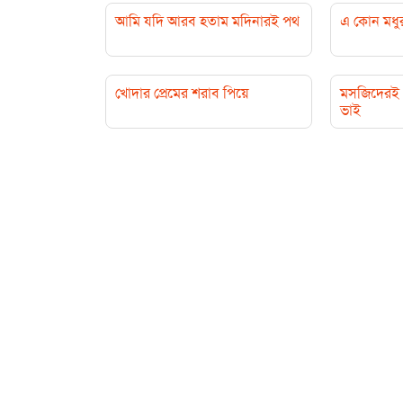
আমি যদি আরব হতাম মদিনারই পথ
এ কোন মধু
খোদার প্রেমের শরাব পিয়ে
মসজিদেরই 
ভাই