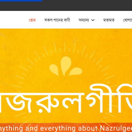
হোম
সকল গানের বাণী
অন্যান্য
মতামত
যোগা