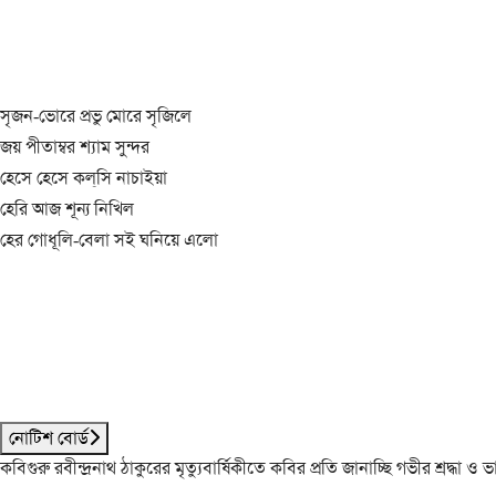
সৃজন-ভোরে প্রভু মোরে সৃজিলে
জয় পীতাম্বর শ্যাম সুন্দর
হেসে হেসে কল্‌সি নাচাইয়া
হেরি আজ শূন্য নিখিল
হের গোধূলি-বেলা সই ঘনিয়ে এলো
নোটিশ বোর্ড
কবিগুরু রবীন্দ্রনাথ ঠাকুরের মৃত্যুবার্ষিকীতে কবির প্রতি জানাচ্ছি গভীর শ্রদ্ধ