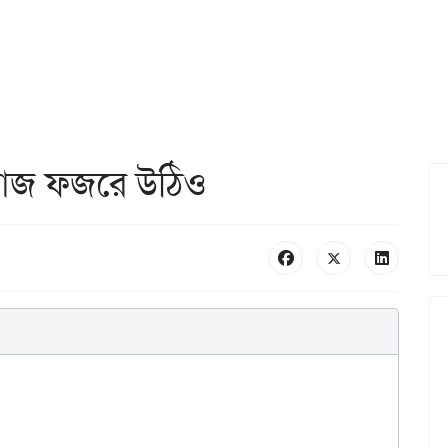
 রোজ ফজরে উঠিও