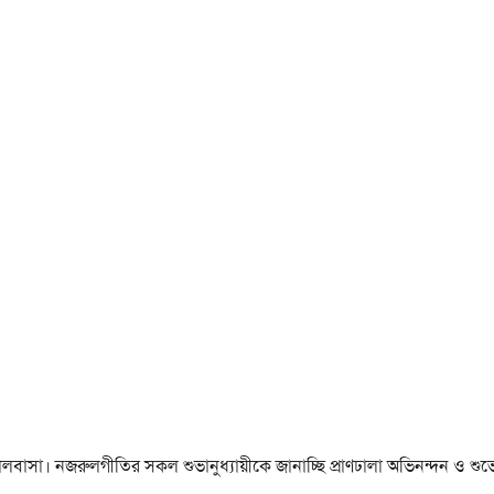
া ও ভালবাসা। নজরুলগীতির সকল শুভানুধ্যায়ীকে জানাচ্ছি প্রাণঢালা অভিনন্দন ও শুভে