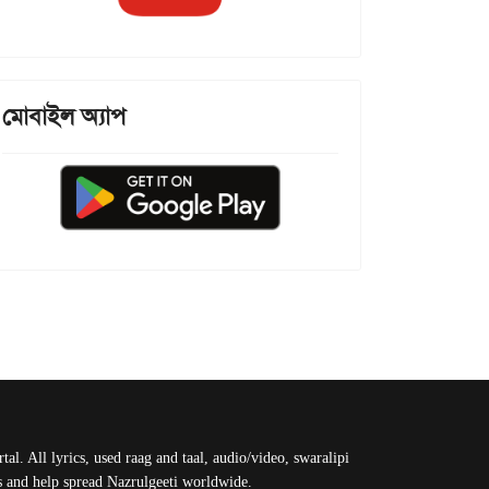
মোবাইল অ্যাপ
al. All lyrics, used raag and taal, audio/video, swaralipi
us and help spread Nazrulgeeti worldwide.