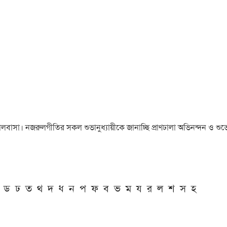
া ও ভালবাসা। নজরুলগীতির সকল শুভানুধ্যায়ীকে জানাচ্ছি প্রাণঢালা অভিনন্দন ও শুভে
ড
ঢ
ত
থ
দ
ধ
ন
প
ফ
ব
ভ
ম
য
র
ল
শ
স
হ