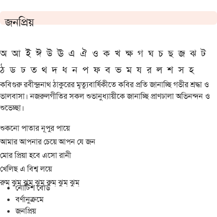
জনপ্রিয়
অ
আ
ই
ঈ
উ
ঊ
এ
ঐ
ও
ক
খ
ক্ষ
গ
ঘ
চ
ছ
জ
ঝ
ট
ঠ
ড
ঢ
ত
থ
দ
ধ
ন
প
ফ
ব
ভ
ম
য
র
ল
শ
স
হ
কবিগুরু রবীন্দ্রনাথ ঠাকুরের মৃত্যুবার্ষিকীতে কবির প্রতি জানাচ্ছি গভীর শ্রদ্ধা ও
ভালবাসা। নজরুলগীতির সকল শুভানুধ্যায়ীকে জানাচ্ছি প্রাণঢালা অভিনন্দন ও
শুভেচ্ছা।
শুকনো পাতার নূপুর পায়ে
আমার আপনার চেয়ে আপন যে জন
মোর প্রিয়া হবে এসো রানী
খেলিছ এ বিশ্ব লয়ে
রুম্ ঝুম্ ঝুম্ ঝুম্ রুম্ ঝুম্ ঝুম্
নোটিশ বোর্ড
বর্ণানুক্রমে
জনপ্রিয়