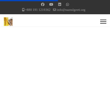
+880 191 1219362
info@nazrulgeeti.org