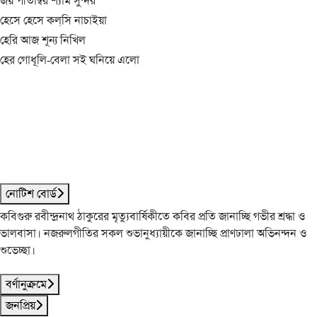
জয় পীতাম্বর শ্যাম সুন্দর
হেসে হেসে কল্‌সি নাচাইয়া
হেরি আজ শূন্য নিখিল
হের গোধূলি-বেলা সই ঘনিয়ে এলো
নোটিশ বোর্ড
কবিগুরু রবীন্দ্রনাথ ঠাকুরের মৃত্যুবার্ষিকীতে কবির প্রতি জানাচ্ছি গভীর শ্রদ্ধা ও
ভালবাসা। নজরুলগীতির সকল শুভানুধ্যায়ীকে জানাচ্ছি প্রাণঢালা অভিনন্দন ও
শুভেচ্ছা।
বর্ণানুক্রমে
জনপ্রিয়