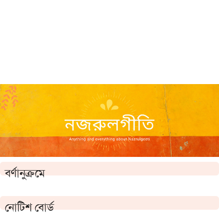
বর্ণানুক্রমে
নোটিশ বোর্ড