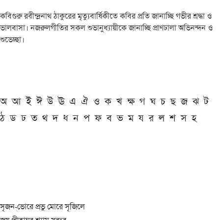
কবিগুরু রবীন্দ্রনাথ ঠাকুরের মৃত্যুবার্ষিকীতে কবির প্রতি জানাচ্ছি গভীর শ্রদ্ধা ও
ভালবাসা। নজরুলগীতির সকল শুভানুধ্যায়ীকে জানাচ্ছি প্রাণঢালা অভিনন্দন ও
শুভেচ্ছা।
অ
আ
ই
ঈ
উ
ঊ
এ
ঐ
ও
ক
খ
ক্ষ
গ
ঘ
চ
ছ
জ
ঝ
ট
ঠ
ড
ঢ
ত
থ
দ
ধ
ন
প
ফ
ব
ভ
ম
য
র
ল
শ
স
হ
সৃজন-ভোরে প্রভু মোরে সৃজিলে