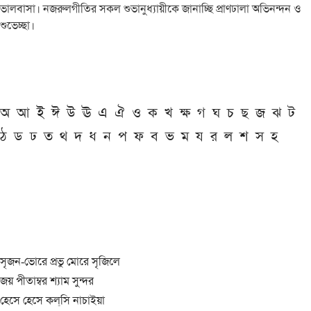
ভালবাসা। নজরুলগীতির সকল শুভানুধ্যায়ীকে জানাচ্ছি প্রাণঢালা অভিনন্দন ও
শুভেচ্ছা।
অ
আ
ই
ঈ
উ
ঊ
এ
ঐ
ও
ক
খ
ক্ষ
গ
ঘ
চ
ছ
জ
ঝ
ট
ঠ
ড
ঢ
ত
থ
দ
ধ
ন
প
ফ
ব
ভ
ম
য
র
ল
শ
স
হ
সৃজন-ভোরে প্রভু মোরে সৃজিলে
জয় পীতাম্বর শ্যাম সুন্দর
হেসে হেসে কল্‌সি নাচাইয়া