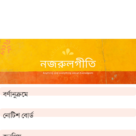
বর্ণানুক্রমে
নোটিশ বোর্ড