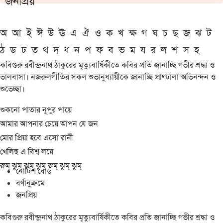
জনপ্রিয়
অ
আ
ই
ঈ
উ
ঊ
এ
ঐ
ও
ক
খ
ক্ষ
গ
ঘ
চ
ছ
জ
ঝ
ট
ঠ
ড
ঢ
ত
থ
দ
ধ
ন
প
ফ
ব
ভ
ম
য
র
ল
শ
স
হ
কবিগুরু রবীন্দ্রনাথ ঠাকুরের মৃত্যুবার্ষিকীতে কবির প্রতি জানাচ্ছি গভীর শ্রদ্ধা ও
ভালবাসা। নজরুলগীতির সকল শুভানুধ্যায়ীকে জানাচ্ছি প্রাণঢালা অভিনন্দন ও
শুভেচ্ছা।
শুকনো পাতার নূপুর পায়ে
আমার আপনার চেয়ে আপন যে জন
মোর প্রিয়া হবে এসো রানী
খেলিছ এ বিশ্ব লয়ে
রুম্ ঝুম্ ঝুম্ ঝুম্ রুম্ ঝুম্ ঝুম্
নোটিশ বোর্ড
বর্ণানুক্রমে
জনপ্রিয়
কবিগুরু রবীন্দ্রনাথ ঠাকুরের মৃত্যুবার্ষিকীতে কবির প্রতি জানাচ্ছি গভীর শ্রদ্ধা ও