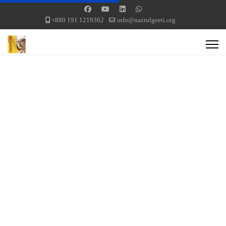
+880 191 1219362
info@nazrulgeeti.org