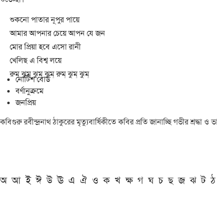
শুকনো পাতার নূপুর পায়ে
আমার আপনার চেয়ে আপন যে জন
মোর প্রিয়া হবে এসো রানী
খেলিছ এ বিশ্ব লয়ে
রুম্ ঝুম্ ঝুম্ ঝুম্ রুম্ ঝুম্ ঝুম্
নোটিশ বোর্ড
বর্ণানুক্রমে
জনপ্রিয়
কবিগুরু রবীন্দ্রনাথ ঠাকুরের মৃত্যুবার্ষিকীতে কবির প্রতি জানাচ্ছি গভীর শ্রদ্ধ
অ
আ
ই
ঈ
উ
ঊ
এ
ঐ
ও
ক
খ
ক্ষ
গ
ঘ
চ
ছ
জ
ঝ
ট
ঠ