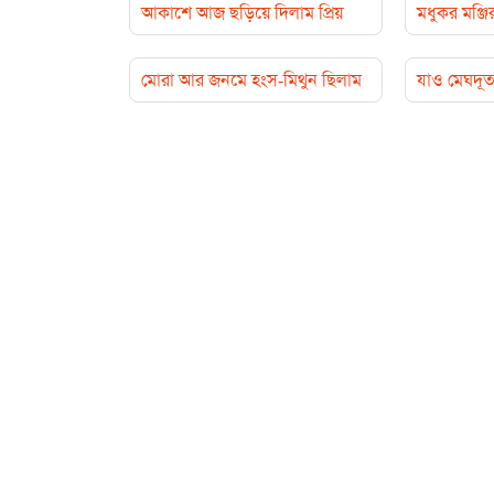
আকাশে আজ ছড়িয়ে দিলাম প্রিয়
মধুকর মঞ্জি
মোরা আর জনমে হংস-মিথুন ছিলাম
যাও মেঘদূত 