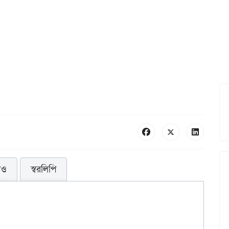
িও
স্বরলিপি