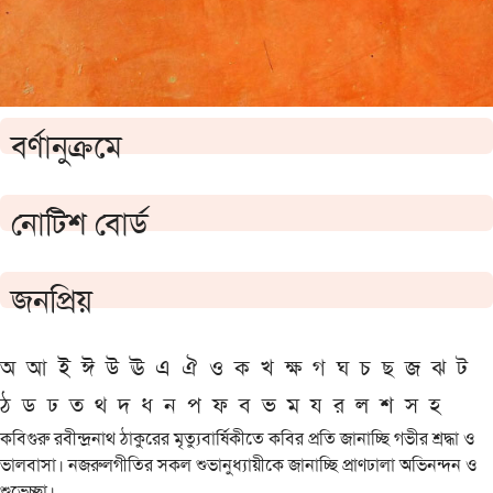
বর্ণানুক্রমে
নোটিশ বোর্ড
জনপ্রিয়
অ
আ
ই
ঈ
উ
ঊ
এ
ঐ
ও
ক
খ
ক্ষ
গ
ঘ
চ
ছ
জ
ঝ
ট
ঠ
ড
ঢ
ত
থ
দ
ধ
ন
প
ফ
ব
ভ
ম
য
র
ল
শ
স
হ
কবিগুরু রবীন্দ্রনাথ ঠাকুরের মৃত্যুবার্ষিকীতে কবির প্রতি জানাচ্ছি গভীর শ্রদ্ধা ও
ভালবাসা। নজরুলগীতির সকল শুভানুধ্যায়ীকে জানাচ্ছি প্রাণঢালা অভিনন্দন ও
শুভেচ্ছা।