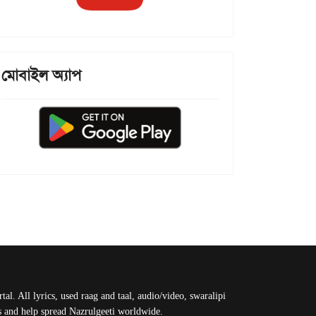
মোবাইল অ্যাপ
al. All lyrics, used raag and taal, audio/video, swaralipi
us and help spread Nazrulgeeti worldwide.