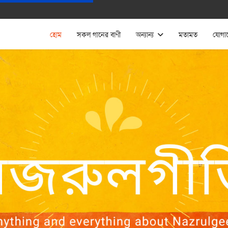
হোম
সকল গানের বাণী
অন্যান্য
মতামত
যোগা