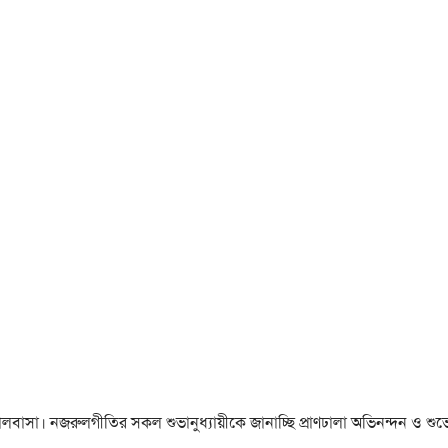
া ও ভালবাসা। নজরুলগীতির সকল শুভানুধ্যায়ীকে জানাচ্ছি প্রাণঢালা অভিনন্দন ও শুভে