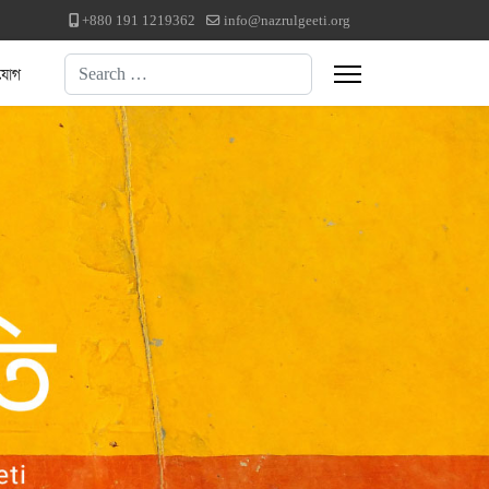
+880 191 1219362
info@nazrulgeeti.org
Search
যোগ