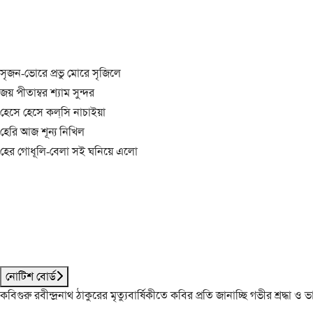
সৃজন-ভোরে প্রভু মোরে সৃজিলে
জয় পীতাম্বর শ্যাম সুন্দর
হেসে হেসে কল্‌সি নাচাইয়া
হেরি আজ শূন্য নিখিল
হের গোধূলি-বেলা সই ঘনিয়ে এলো
নোটিশ বোর্ড
কবিগুরু রবীন্দ্রনাথ ঠাকুরের মৃত্যুবার্ষিকীতে কবির প্রতি জানাচ্ছি গভীর শ্রদ্ধ