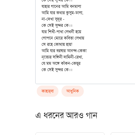
কে সেই সুন্দর কে।। 

যাহার গানের আমি বনমালা 

আমি যার কথার কুসুম-ডালা, 

না-দেখা সুদূর - 

কে সেই সুন্দর কে।। 

যার শিখী-পাখা লেখনী হয়ে 

গোপনে মোরে কবিতা লেখায় 

সে রহে কোথায় হায়! 

আমি যার বরষার আনন্দ-কেকা 

নৃত্যের সঙ্গিনী দামিনী-রেখা, 

যে মম অঙ্গে কাঁকন-কেয়ূর 

কাহার্‌বা
আধুনিক
এ ধরনের আরও গান