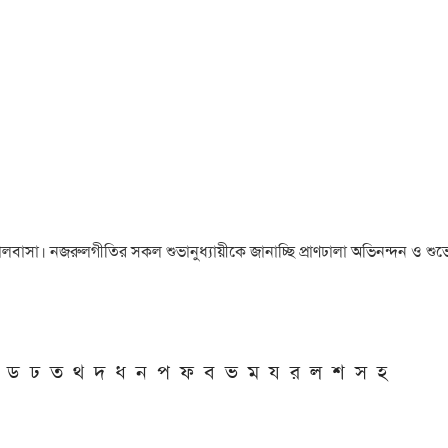
া ও ভালবাসা। নজরুলগীতির সকল শুভানুধ্যায়ীকে জানাচ্ছি প্রাণঢালা অভিনন্দন ও শুভে
ড
ঢ
ত
থ
দ
ধ
ন
প
ফ
ব
ভ
ম
য
র
ল
শ
স
হ