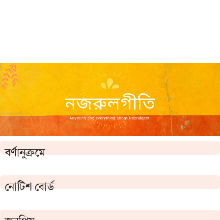
বর্ণানুক্রমে
নোটিশ বোর্ড