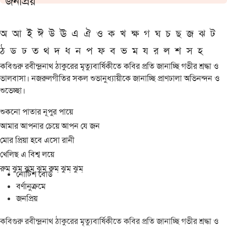
জনপ্রিয়
অ
আ
ই
ঈ
উ
ঊ
এ
ঐ
ও
ক
খ
ক্ষ
গ
ঘ
চ
ছ
জ
ঝ
ট
ঠ
ড
ঢ
ত
থ
দ
ধ
ন
প
ফ
ব
ভ
ম
য
র
ল
শ
স
হ
কবিগুরু রবীন্দ্রনাথ ঠাকুরের মৃত্যুবার্ষিকীতে কবির প্রতি জানাচ্ছি গভীর শ্রদ্ধা ও
ভালবাসা। নজরুলগীতির সকল শুভানুধ্যায়ীকে জানাচ্ছি প্রাণঢালা অভিনন্দন ও
শুভেচ্ছা।
শুকনো পাতার নূপুর পায়ে
আমার আপনার চেয়ে আপন যে জন
মোর প্রিয়া হবে এসো রানী
খেলিছ এ বিশ্ব লয়ে
রুম্ ঝুম্ ঝুম্ ঝুম্ রুম্ ঝুম্ ঝুম্
নোটিশ বোর্ড
বর্ণানুক্রমে
জনপ্রিয়
কবিগুরু রবীন্দ্রনাথ ঠাকুরের মৃত্যুবার্ষিকীতে কবির প্রতি জানাচ্ছি গভীর শ্রদ্ধা ও