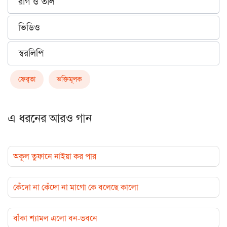
রাগ ও তাল
ভিডিও
স্বরলিপি
ফের্‌তা
ভক্তিমূলক
এ ধরনের আরও গান
অকূল তুফানে নাইয়া কর পার
কেঁদো না কেঁদো না মাগো কে বলেছে কালো
বাঁকা শ্যামল এলো বন-ভবনে