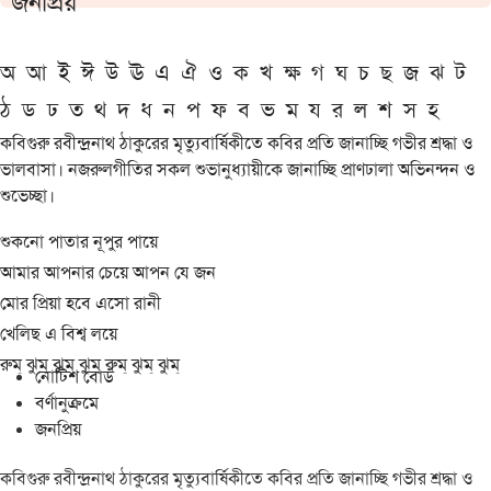
জনপ্রিয়
অ
আ
ই
ঈ
উ
ঊ
এ
ঐ
ও
ক
খ
ক্ষ
গ
ঘ
চ
ছ
জ
ঝ
ট
ঠ
ড
ঢ
ত
থ
দ
ধ
ন
প
ফ
ব
ভ
ম
য
র
ল
শ
স
হ
কবিগুরু রবীন্দ্রনাথ ঠাকুরের মৃত্যুবার্ষিকীতে কবির প্রতি জানাচ্ছি গভীর শ্রদ্ধা ও
ভালবাসা। নজরুলগীতির সকল শুভানুধ্যায়ীকে জানাচ্ছি প্রাণঢালা অভিনন্দন ও
শুভেচ্ছা।
শুকনো পাতার নূপুর পায়ে
আমার আপনার চেয়ে আপন যে জন
মোর প্রিয়া হবে এসো রানী
খেলিছ এ বিশ্ব লয়ে
রুম্ ঝুম্ ঝুম্ ঝুম্ রুম্ ঝুম্ ঝুম্
নোটিশ বোর্ড
বর্ণানুক্রমে
জনপ্রিয়
কবিগুরু রবীন্দ্রনাথ ঠাকুরের মৃত্যুবার্ষিকীতে কবির প্রতি জানাচ্ছি গভীর শ্রদ্ধা ও