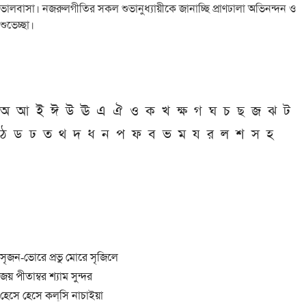
ভালবাসা। নজরুলগীতির সকল শুভানুধ্যায়ীকে জানাচ্ছি প্রাণঢালা অভিনন্দন ও
শুভেচ্ছা।
অ
আ
ই
ঈ
উ
ঊ
এ
ঐ
ও
ক
খ
ক্ষ
গ
ঘ
চ
ছ
জ
ঝ
ট
ঠ
ড
ঢ
ত
থ
দ
ধ
ন
প
ফ
ব
ভ
ম
য
র
ল
শ
স
হ
সৃজন-ভোরে প্রভু মোরে সৃজিলে
জয় পীতাম্বর শ্যাম সুন্দর
হেসে হেসে কল্‌সি নাচাইয়া