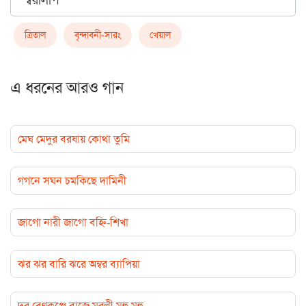
স্বরলিপি
ত্রিতাল
বৃন্দাবনী-সারং
খেয়াল
এ ধরনের আরও গান
মেঘ মেদুর বরষায় কোথা তুমি
গগনে সঘন চমকিছে দামিনী
জাগো নারী জাগো বহ্নি-শিখা
ঝর ঝর বারি ঝরে অম্বর ব্যাপিয়া
দূর বেণুকুঞ্জে বাজে মুরলী মুহু মুহু