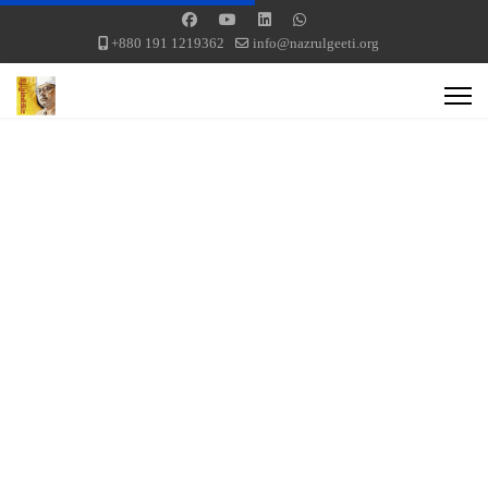
+880 191 1219362
info@nazrulgeeti.org