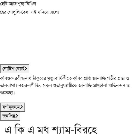
হেরি আজ শূন্য নিখিল
হের গোধূলি-বেলা সই ঘনিয়ে এলো
নোটিশ বোর্ড
কবিগুরু রবীন্দ্রনাথ ঠাকুরের মৃত্যুবার্ষিকীতে কবির প্রতি জানাচ্ছি গভীর শ্রদ্ধা ও
ভালবাসা। নজরুলগীতির সকল শুভানুধ্যায়ীকে জানাচ্ছি প্রাণঢালা অভিনন্দন ও
শুভেচ্ছা।
বর্ণানুক্রমে
জনপ্রিয়
এ কি এ মধু শ্যাম-বিরহে