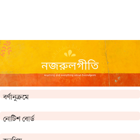
বর্ণানুক্রমে
নোটিশ বোর্ড