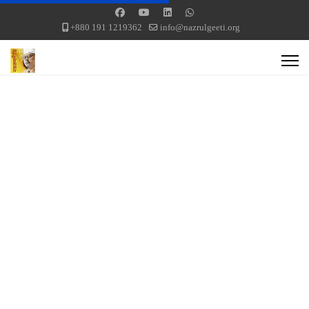
+880 191 1219362
info@nazrulgeeti.org