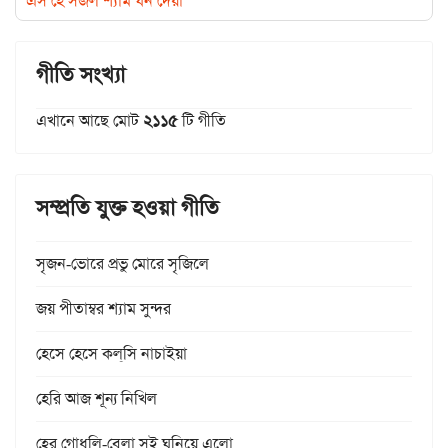
এস হে সজল শ্যাম ঘন দেয়া
গীতি সংখ্যা
এখানে আছে মোট
২১১৫
টি গীতি
সম্প্রতি যুক্ত হওয়া গীতি
সৃজন-ভোরে প্রভু মোরে সৃজিলে
জয় পীতাম্বর শ্যাম সুন্দর
হেসে হেসে কল্‌সি নাচাইয়া
হেরি আজ শূন্য নিখিল
হের গোধূলি-বেলা সই ঘনিয়ে এলো