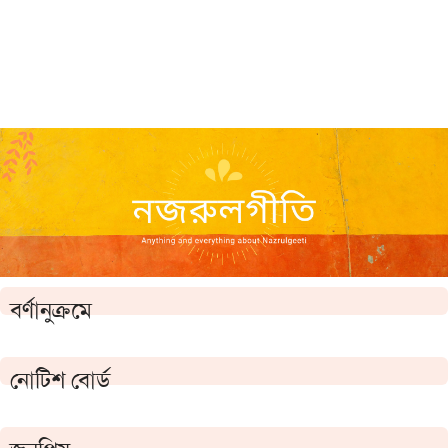
বর্ণানুক্রমে
নোটিশ বোর্ড