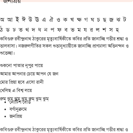
জনপ্রিয়
অ
আ
ই
ঈ
উ
ঊ
এ
ঐ
ও
ক
খ
ক্ষ
গ
ঘ
চ
ছ
জ
ঝ
ট
ঠ
ড
ঢ
ত
থ
দ
ধ
ন
প
ফ
ব
ভ
ম
য
র
ল
শ
স
হ
কবিগুরু রবীন্দ্রনাথ ঠাকুরের মৃত্যুবার্ষিকীতে কবির প্রতি জানাচ্ছি গভীর শ্রদ্ধা ও
ভালবাসা। নজরুলগীতির সকল শুভানুধ্যায়ীকে জানাচ্ছি প্রাণঢালা অভিনন্দন ও
শুভেচ্ছা।
শুকনো পাতার নূপুর পায়ে
আমার আপনার চেয়ে আপন যে জন
মোর প্রিয়া হবে এসো রানী
খেলিছ এ বিশ্ব লয়ে
রুম্ ঝুম্ ঝুম্ ঝুম্ রুম্ ঝুম্ ঝুম্
নোটিশ বোর্ড
বর্ণানুক্রমে
জনপ্রিয়
কবিগুরু রবীন্দ্রনাথ ঠাকুরের মৃত্যুবার্ষিকীতে কবির প্রতি জানাচ্ছি গভীর শ্রদ্ধা ও