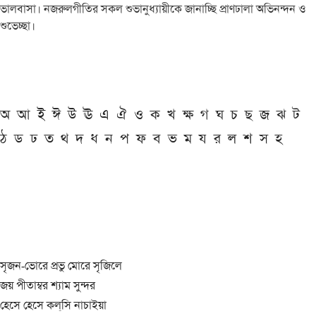
ভালবাসা। নজরুলগীতির সকল শুভানুধ্যায়ীকে জানাচ্ছি প্রাণঢালা অভিনন্দন ও
শুভেচ্ছা।
অ
আ
ই
ঈ
উ
ঊ
এ
ঐ
ও
ক
খ
ক্ষ
গ
ঘ
চ
ছ
জ
ঝ
ট
ঠ
ড
ঢ
ত
থ
দ
ধ
ন
প
ফ
ব
ভ
ম
য
র
ল
শ
স
হ
সৃজন-ভোরে প্রভু মোরে সৃজিলে
জয় পীতাম্বর শ্যাম সুন্দর
হেসে হেসে কল্‌সি নাচাইয়া