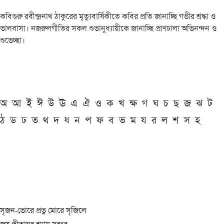
কবিগুরু রবীন্দ্রনাথ ঠাকুরের মৃত্যুবার্ষিকীতে কবির প্রতি জানাচ্ছি গভীর শ্রদ্ধা ও
ভালবাসা। নজরুলগীতির সকল শুভানুধ্যায়ীকে জানাচ্ছি প্রাণঢালা অভিনন্দন ও
শুভেচ্ছা।
অ
আ
ই
ঈ
উ
ঊ
এ
ঐ
ও
ক
খ
ক্ষ
গ
ঘ
চ
ছ
জ
ঝ
ট
ঠ
ড
ঢ
ত
থ
দ
ধ
ন
প
ফ
ব
ভ
ম
য
র
ল
শ
স
হ
সৃজন-ভোরে প্রভু মোরে সৃজিলে