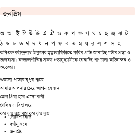
জনপ্রিয়
অ
আ
ই
ঈ
উ
ঊ
এ
ঐ
ও
ক
খ
ক্ষ
গ
ঘ
চ
ছ
জ
ঝ
ট
ঠ
ড
ঢ
ত
থ
দ
ধ
ন
প
ফ
ব
ভ
ম
য
র
ল
শ
স
হ
কবিগুরু রবীন্দ্রনাথ ঠাকুরের মৃত্যুবার্ষিকীতে কবির প্রতি জানাচ্ছি গভীর শ্রদ্ধা ও
ভালবাসা। নজরুলগীতির সকল শুভানুধ্যায়ীকে জানাচ্ছি প্রাণঢালা অভিনন্দন ও
শুভেচ্ছা।
শুকনো পাতার নূপুর পায়ে
আমার আপনার চেয়ে আপন যে জন
মোর প্রিয়া হবে এসো রানী
খেলিছ এ বিশ্ব লয়ে
রুম্ ঝুম্ ঝুম্ ঝুম্ রুম্ ঝুম্ ঝুম্
নোটিশ বোর্ড
বর্ণানুক্রমে
জনপ্রিয়