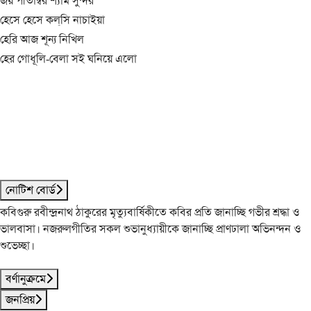
জয় পীতাম্বর শ্যাম সুন্দর
হেসে হেসে কল্‌সি নাচাইয়া
হেরি আজ শূন্য নিখিল
হের গোধূলি-বেলা সই ঘনিয়ে এলো
নোটিশ বোর্ড
কবিগুরু রবীন্দ্রনাথ ঠাকুরের মৃত্যুবার্ষিকীতে কবির প্রতি জানাচ্ছি গভীর শ্রদ্ধা ও
ভালবাসা। নজরুলগীতির সকল শুভানুধ্যায়ীকে জানাচ্ছি প্রাণঢালা অভিনন্দন ও
শুভেচ্ছা।
বর্ণানুক্রমে
জনপ্রিয়