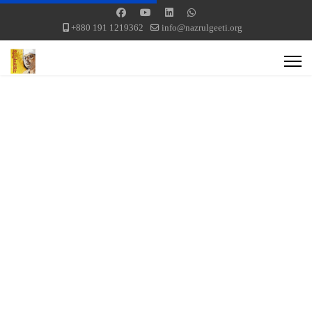
+880 191 1219362
info@nazrulgeeti.org