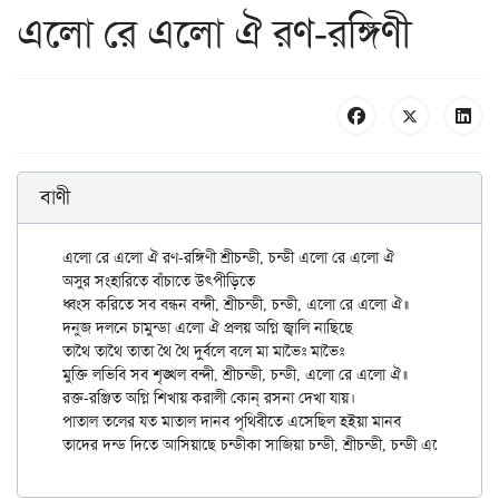
এলো রে এলো ঐ রণ-রঙ্গিণী
বাণী
এলো রে এলো ঐ রণ-রঙ্গিণী শ্রীচন্ডী, চন্ডী এলো রে এলো ঐ

অসুর সংহারিতে বাঁচাতে উৎপীড়িতে

ধ্বংস করিতে সব বন্ধন বন্দী, শ্রীচন্ডী, চন্ডী, এলো রে এলো ঐ॥

দনুজ দলনে চামুন্ডা এলো ঐ প্রলয় অগ্নি জ্বালি নাছিছে

তাথৈ তাথৈ তাতা থৈ থৈ দুর্বলে বলে মা মাভৈঃ মাভৈঃ

মুক্তি লভিবি সব শৃঙ্খল বন্দী, শ্রীচন্ডী, চন্ডী, এলো রে এলো ঐ॥

রক্ত-রঞ্জিত অগ্নি শিখায় করালী কোন্ রসনা দেখা যায়।

পাতাল তলের যত মাতাল দানব পৃথিবীতে এসেছিল হইয়া মানব
