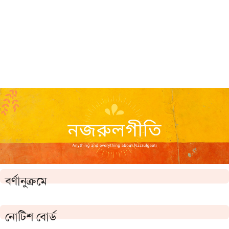
বর্ণানুক্রমে
নোটিশ বোর্ড