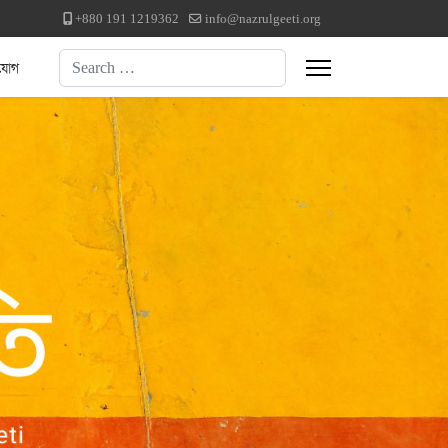
+880 191 1219362
info@nazrulgeeti.org
Search
যোগ