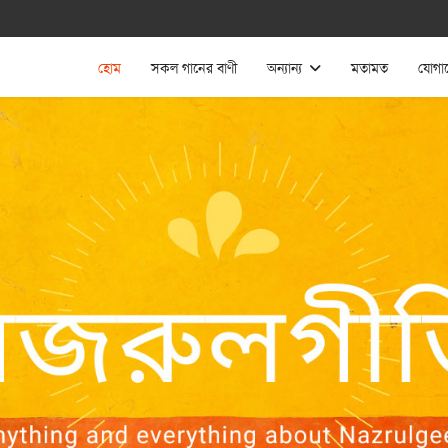
হোম
সকল গানের বাণী
অন্যান্য
মতামত
যোগা