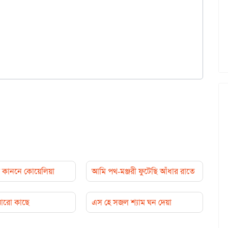
কাননে কোয়েলিয়া
আমি পথ-মঞ্জরী ফুটেছি আঁধার রাতে
 আরো কাছে
এস হে সজল শ্যাম ঘন দেয়া