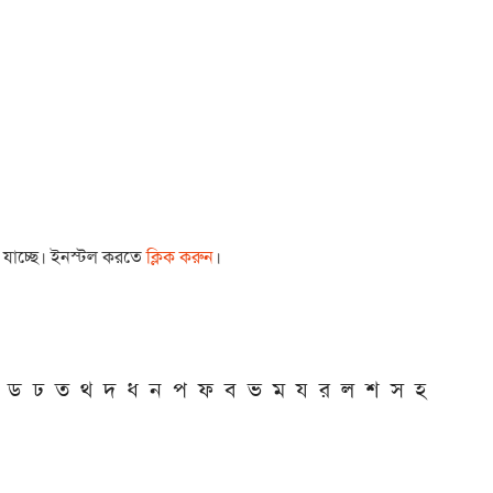
া যাচ্ছে। ইনস্টল করতে
ক্লিক করুন
।
ড
ঢ
ত
থ
দ
ধ
ন
প
ফ
ব
ভ
ম
য
র
ল
শ
স
হ