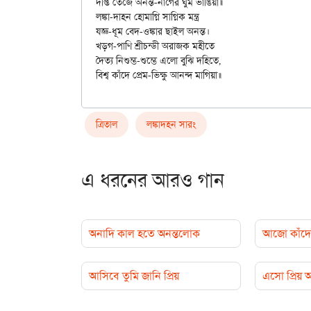
দীপ্ত তেজে অনন্ত-নাগের ঘুম ভাঙিয়া॥

লঙ্কা-দাহন হোমাগ্নি সাগ্নিক মন্ত্র

যজ্ঞ-ধূম বেদ-ওঙ্কার ছাইল অনন্ত।

খড়গ-পাণি শ্রীচন্ডী অরাজক মহীতে

দৈত্য নিশুম্ভ-শুম্ভে এলো বুঝি দহিতে,

ত্রিতাল
লঙ্কাদহন সারং
এ ধরনের আরও গান
অনাদি কাল হতে অনন্তলোক
আজো কাঁদে 
আসিবে তুমি জানি প্রিয়
এসো প্রিয়