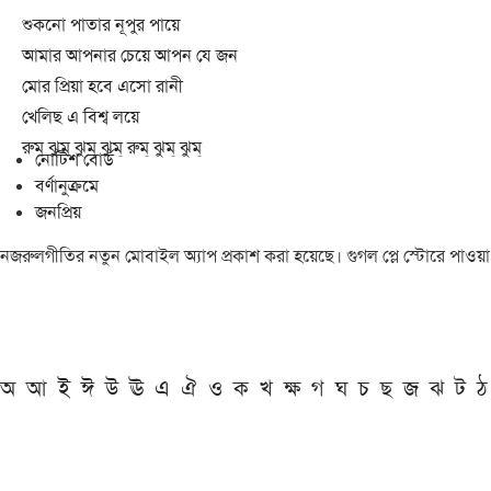
শুকনো পাতার নূপুর পায়ে
আমার আপনার চেয়ে আপন যে জন
মোর প্রিয়া হবে এসো রানী
খেলিছ এ বিশ্ব লয়ে
রুম্ ঝুম্ ঝুম্ ঝুম্ রুম্ ঝুম্ ঝুম্
নোটিশ বোর্ড
বর্ণানুক্রমে
জনপ্রিয়
নজরুলগীতির নতুন মোবাইল অ্যাপ প্রকাশ করা হয়েছে। গুগল প্লে স্টোরে পাওয়
অ
আ
ই
ঈ
উ
ঊ
এ
ঐ
ও
ক
খ
ক্ষ
গ
ঘ
চ
ছ
জ
ঝ
ট
ঠ