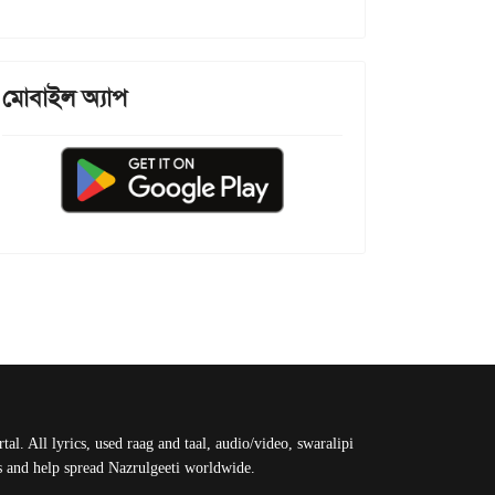
মোবাইল অ্যাপ
al. All lyrics, used raag and taal, audio/video, swaralipi
us and help spread Nazrulgeeti worldwide.