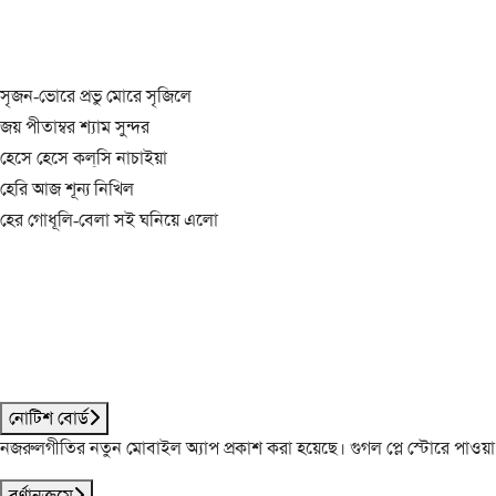
সৃজন-ভোরে প্রভু মোরে সৃজিলে
জয় পীতাম্বর শ্যাম সুন্দর
হেসে হেসে কল্‌সি নাচাইয়া
হেরি আজ শূন্য নিখিল
হের গোধূলি-বেলা সই ঘনিয়ে এলো
নোটিশ বোর্ড
নজরুলগীতির নতুন মোবাইল অ্যাপ প্রকাশ করা হয়েছে। গুগল প্লে স্টোরে পাওয়
বর্ণানুক্রমে