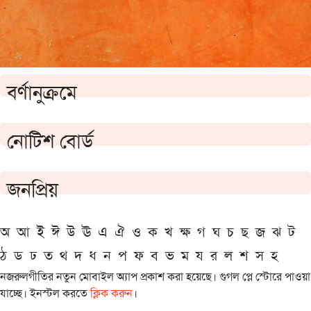
বর্ণানুক্রমে
নোটিশ বোর্ড
জনপ্রিয়
অ
আ
ই
ঈ
উ
ঊ
এ
ঐ
ও
ক
খ
ক্ষ
গ
ঘ
চ
ছ
জ
ঝ
ট
ঠ
ড
ঢ
ত
থ
দ
ধ
ন
প
ফ
ব
ভ
ম
য
র
ল
শ
স
হ
নজরুলগীতির নতুন মোবাইল অ্যাপ প্রকাশ করা হয়েছে। গুগল প্লে স্টোরে পাওয়া
যাচ্ছে। ইনস্টল করতে
ক্লিক করুন
।