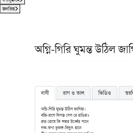
জনপ্রিয়
অগ্নি-গিরি ঘুমন্ত উঠিল জা
বাণী
রাগ ও তাল
ভিডিও
স্বর
অগ্নি-গিরি ঘুমন্ত উঠিল জাগিয়া।

বহ্নি-রাগে দিগন্ত গেল রে রাঙিয়া॥

রুদ্র রোষে কি শঙ্কর উর্ধ্বের পানে

লক্ষ-ফণা ভুজঙ্গ-বিদ্যুৎ হানে
