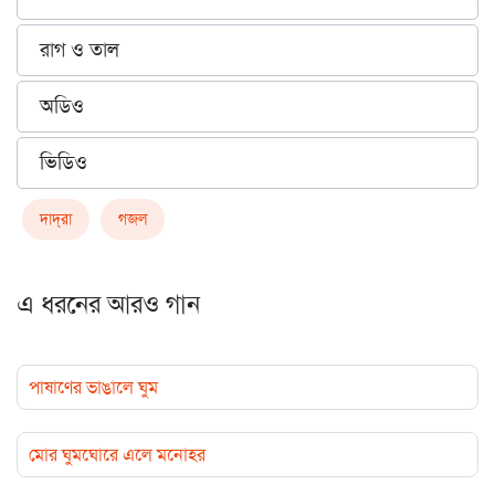
রাগ ও তাল
অডিও
ভিডিও
দাদ্‌রা
গজল
এ ধরনের আরও গান
পাষাণের ভাঙালে ঘুম
মোর ঘুমঘোরে এলে মনোহর