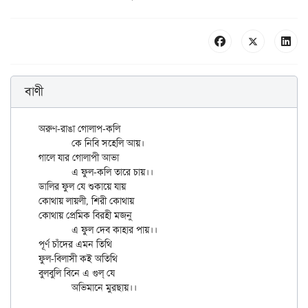
বাণী
অরুণ-রাঙা গোলাপ-কলি

	কে নিবি সহেলি আয়।

গালে যার গোলাপী আভা

	এ ফুল-কলি তারে চায়।।

ডালির ফুল যে শুকায়ে যায়

কোথায় লায়লী, শিরী কোথায়

কোথায় প্রেমিক বিরহী মজনু

	এ ফুল দেব কাহার পায়।।

পূর্ণ চাঁদের এমন তিথি

ফুল-বিলাসী কই অতিথি

বুলবুলি বিনে এ গুল্‌ যে
