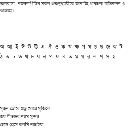
ভালবাসা। নজরুলগীতির সকল শুভানুধ্যায়ীকে জানাচ্ছি প্রাণঢালা অভিনন্দন ও
শুভেচ্ছা।
অ
আ
ই
ঈ
উ
ঊ
এ
ঐ
ও
ক
খ
ক্ষ
গ
ঘ
চ
ছ
জ
ঝ
ট
ঠ
ড
ঢ
ত
থ
দ
ধ
ন
প
ফ
ব
ভ
ম
য
র
ল
শ
স
হ
সৃজন-ভোরে প্রভু মোরে সৃজিলে
জয় পীতাম্বর শ্যাম সুন্দর
হেসে হেসে কল্‌সি নাচাইয়া