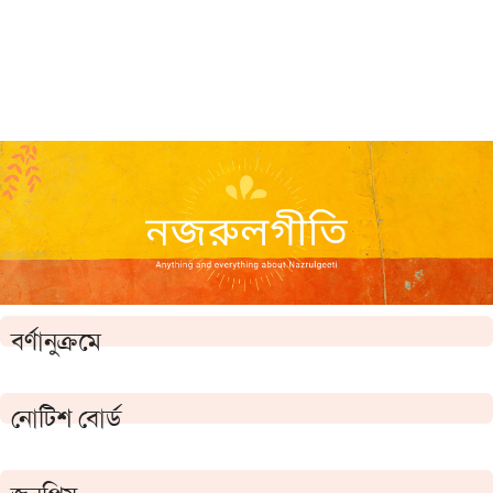
বর্ণানুক্রমে
নোটিশ বোর্ড