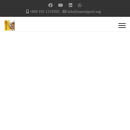
+880 191 1219362
info@nazrulgeeti.org