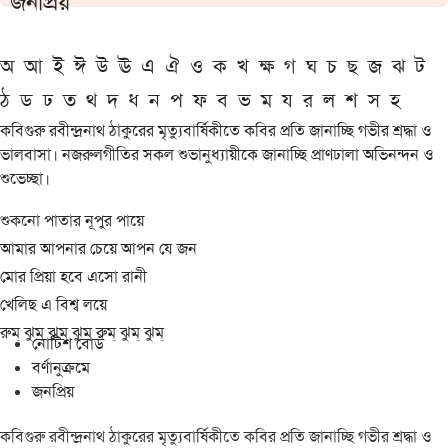
জনপ্রিয়
অ
আ
ই
ঈ
উ
ঊ
এ
ঐ
ও
ক
খ
ক্ষ
গ
ঘ
চ
ছ
জ
ঝ
ট
ঠ
ড
ঢ
ত
থ
দ
ধ
ন
প
ফ
ব
ভ
ম
য
র
ল
শ
স
হ
কবিগুরু রবীন্দ্রনাথ ঠাকুরের মৃত্যুবার্ষিকীতে কবির প্রতি জানাচ্ছি গভীর শ্রদ্ধা ও
ভালবাসা। নজরুলগীতির সকল শুভানুধ্যায়ীকে জানাচ্ছি প্রাণঢালা অভিনন্দন ও
শুভেচ্ছা।
শুকনো পাতার নূপুর পায়ে
আমার আপনার চেয়ে আপন যে জন
মোর প্রিয়া হবে এসো রানী
খেলিছ এ বিশ্ব লয়ে
রুম্ ঝুম্ ঝুম্ ঝুম্ রুম্ ঝুম্ ঝুম্
নোটিশ বোর্ড
বর্ণানুক্রমে
জনপ্রিয়
কবিগুরু রবীন্দ্রনাথ ঠাকুরের মৃত্যুবার্ষিকীতে কবির প্রতি জানাচ্ছি গভীর শ্রদ্ধা ও