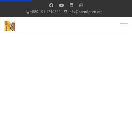
+880 191 1219362
info@nazrulgeeti.org