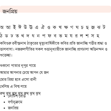
জনপ্রিয়
অ
আ
ই
ঈ
উ
ঊ
এ
ঐ
ও
ক
খ
ক্ষ
গ
ঘ
চ
ছ
জ
ঝ
ট
ঠ
ড
ঢ
ত
থ
দ
ধ
ন
প
ফ
ব
ভ
ম
য
র
ল
শ
স
হ
কবিগুরু রবীন্দ্রনাথ ঠাকুরের মৃত্যুবার্ষিকীতে কবির প্রতি জানাচ্ছি গভীর শ্রদ্ধা ও
ভালবাসা। নজরুলগীতির সকল শুভানুধ্যায়ীকে জানাচ্ছি প্রাণঢালা অভিনন্দন ও
শুভেচ্ছা।
শুকনো পাতার নূপুর পায়ে
আমার আপনার চেয়ে আপন যে জন
মোর প্রিয়া হবে এসো রানী
খেলিছ এ বিশ্ব লয়ে
রুম্ ঝুম্ ঝুম্ ঝুম্ রুম্ ঝুম্ ঝুম্
নোটিশ বোর্ড
বর্ণানুক্রমে
জনপ্রিয়