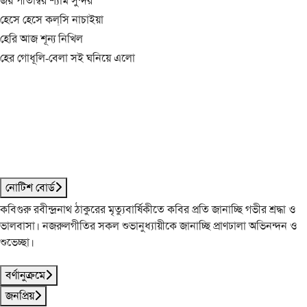
জয় পীতাম্বর শ্যাম সুন্দর
হেসে হেসে কল্‌সি নাচাইয়া
হেরি আজ শূন্য নিখিল
হের গোধূলি-বেলা সই ঘনিয়ে এলো
নোটিশ বোর্ড
কবিগুরু রবীন্দ্রনাথ ঠাকুরের মৃত্যুবার্ষিকীতে কবির প্রতি জানাচ্ছি গভীর শ্রদ্ধা ও
ভালবাসা। নজরুলগীতির সকল শুভানুধ্যায়ীকে জানাচ্ছি প্রাণঢালা অভিনন্দন ও
শুভেচ্ছা।
বর্ণানুক্রমে
জনপ্রিয়