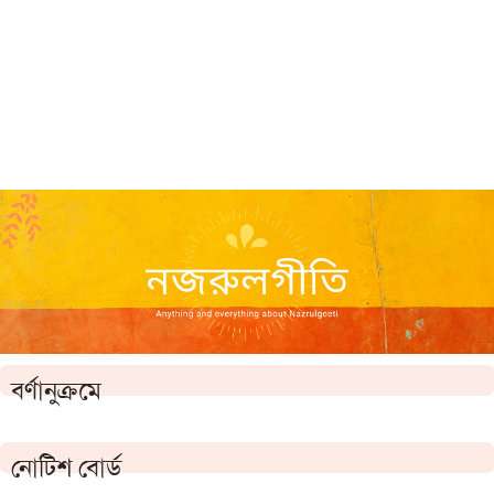
বর্ণানুক্রমে
নোটিশ বোর্ড