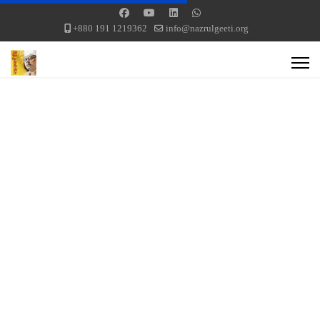
+880 191 1219362
info@nazrulgeeti.org