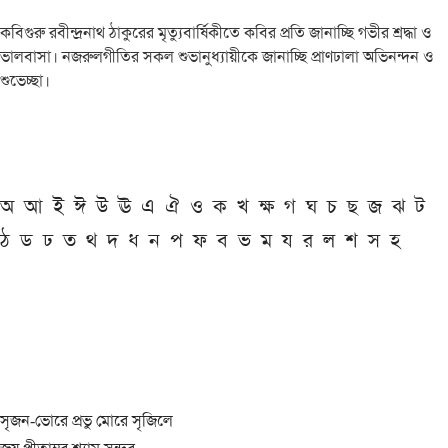
কবিগুরু রবীন্দ্রনাথ ঠাকুরের মৃত্যুবার্ষিকীতে কবির প্রতি জানাচ্ছি গভীর শ্রদ্ধা ও
ভালবাসা। নজরুলগীতির সকল শুভানুধ্যায়ীকে জানাচ্ছি প্রাণঢালা অভিনন্দন ও
শুভেচ্ছা।
অ
আ
ই
ঈ
উ
ঊ
এ
ঐ
ও
ক
খ
ক্ষ
গ
ঘ
চ
ছ
জ
ঝ
ট
ঠ
ড
ঢ
ত
থ
দ
ধ
ন
প
ফ
ব
ভ
ম
য
র
ল
শ
স
হ
সৃজন-ভোরে প্রভু মোরে সৃজিলে