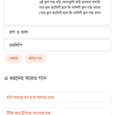
		ওই কুল গাছ ধরি কোলাকুলি করি ফ্যাসাদ বাধাবি শেষে

		আর কুল ত্যাগিনী হবে কি নাশিনী কুল গাছ ভালোবেসে

রাগ ও তাল
স্বরলিপি
ফের্‌তা
হাসির গান
এ ধরনের আরও গান
যদি শালের বন হ’ত শালার বোন
টিকি আর টুপিতে লেগেছে দ্বন্দ্ব