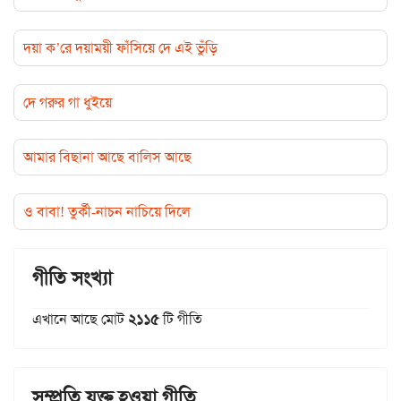
দয়া ক’রে দয়াময়ী ফাঁসিয়ে দে এই ভুঁড়ি
দে গরুর গা ধুইয়ে
আমার বিছানা আছে বালিস আছে
ও বাবা! তুর্কী-নাচন নাচিয়ে দিলে
গীতি সংখ্যা
এখানে আছে মোট
২১১৫
টি গীতি
সম্প্রতি যুক্ত হওয়া গীতি