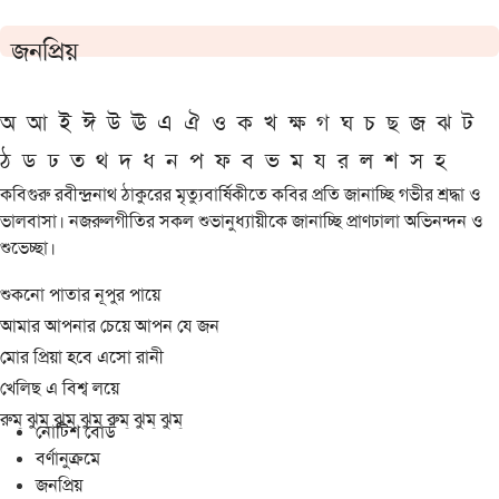
জনপ্রিয়
অ
আ
ই
ঈ
উ
ঊ
এ
ঐ
ও
ক
খ
ক্ষ
গ
ঘ
চ
ছ
জ
ঝ
ট
ঠ
ড
ঢ
ত
থ
দ
ধ
ন
প
ফ
ব
ভ
ম
য
র
ল
শ
স
হ
কবিগুরু রবীন্দ্রনাথ ঠাকুরের মৃত্যুবার্ষিকীতে কবির প্রতি জানাচ্ছি গভীর শ্রদ্ধা ও
ভালবাসা। নজরুলগীতির সকল শুভানুধ্যায়ীকে জানাচ্ছি প্রাণঢালা অভিনন্দন ও
শুভেচ্ছা।
শুকনো পাতার নূপুর পায়ে
আমার আপনার চেয়ে আপন যে জন
মোর প্রিয়া হবে এসো রানী
খেলিছ এ বিশ্ব লয়ে
রুম্ ঝুম্ ঝুম্ ঝুম্ রুম্ ঝুম্ ঝুম্
নোটিশ বোর্ড
বর্ণানুক্রমে
জনপ্রিয়