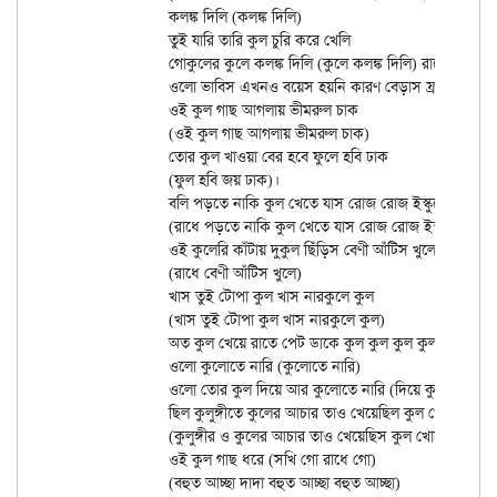
		কলঙ্ক দিলি (কলঙ্ক দিলি)

		তুই যারি তারি কুল চুরি করে খেলি

		গোকুলের কুলে কলঙ্ক দিলি (কুলে কলঙ্ক দিলি) রাধে গো।

		ওলো ভাবিস এখনও বয়েস হয়নি কারণ বেড়াস ফ্রক পরে।

		ওই কুল গাছ আগলায় ভীমরুল চাক

		(ওই কুল গাছ আগলায় ভীমরুল চাক)

		তোর কুল খাওয়া বের হবে ফুলে হবি ঢাক

		(ফুল হবি জয় ঢাক)।

		বলি পড়তে নাকি কুল খেতে যাস রোজ রোজ ইস্কুলে

		(রাধে পড়তে নাকি কুল খেতে যাস রোজ রোজ ইস্কুলে)

		ওই কুলেরি কাঁটায় দুকুল ছিঁড়িস বেণী আঁটিস খুলে

		(রাধে বেণী আঁটিস খুলে)

		খাস তুই টোপা কুল খাস নারকুলে কুল

		(খাস তুই টোপা কুল খাস নারকুলে কুল)

		অত কুল খেয়ে রাতে পেট ডাকে কুল কুল কুল কুল।

		ওলো কুলোতে নারি (কুলোতে নারি)

		ওলো তোর কুল দিয়ে আর কুলোতে নারি (দিয়ে কুলোতে নারি)

		ছিল কুলুঙ্গীতে কুলের আচার তাও খেয়েছিল কুল খোয়ারী

		(কুলুঙ্গীর ও কুলের আচার তাও খেয়েছিস কুল খোয়ারী)।

		ওই কুল গাছ ধরে (সখি গো রাধে গো)

		(বহুত আচ্ছা দাদা বহুত আচ্ছা বহুত আচ্ছা)
