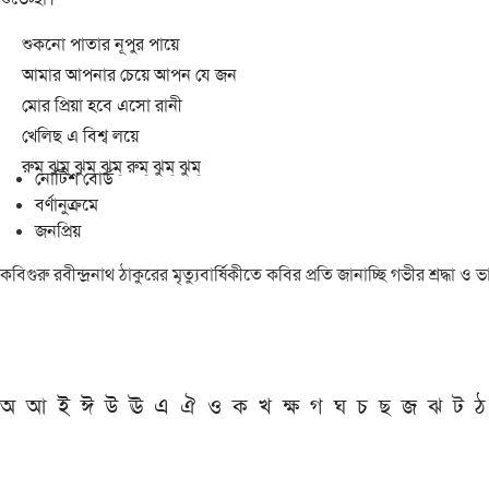
শুকনো পাতার নূপুর পায়ে
আমার আপনার চেয়ে আপন যে জন
মোর প্রিয়া হবে এসো রানী
খেলিছ এ বিশ্ব লয়ে
রুম্ ঝুম্ ঝুম্ ঝুম্ রুম্ ঝুম্ ঝুম্
নোটিশ বোর্ড
বর্ণানুক্রমে
জনপ্রিয়
কবিগুরু রবীন্দ্রনাথ ঠাকুরের মৃত্যুবার্ষিকীতে কবির প্রতি জানাচ্ছি গভীর শ্রদ্ধ
অ
আ
ই
ঈ
উ
ঊ
এ
ঐ
ও
ক
খ
ক্ষ
গ
ঘ
চ
ছ
জ
ঝ
ট
ঠ