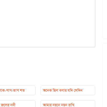
-শোক-পাপ-তাপ শত
অনেক ছিল বলার যদি সেদিন
 জলের নদী
আমার নয়নে নয়ন রাখি