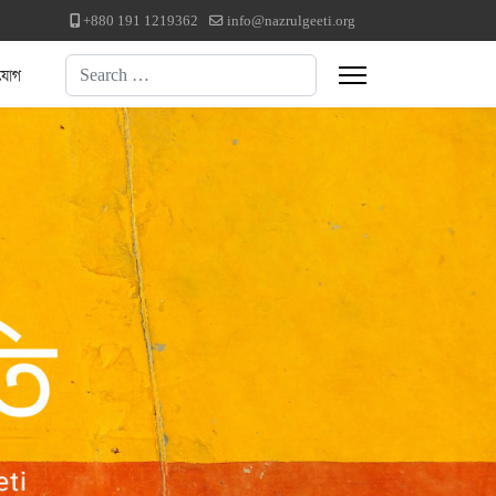
+880 191 1219362
info@nazrulgeeti.org
Search
যোগ