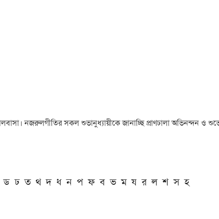
া ও ভালবাসা। নজরুলগীতির সকল শুভানুধ্যায়ীকে জানাচ্ছি প্রাণঢালা অভিনন্দন ও শুভে
ড
ঢ
ত
থ
দ
ধ
ন
প
ফ
ব
ভ
ম
য
র
ল
শ
স
হ