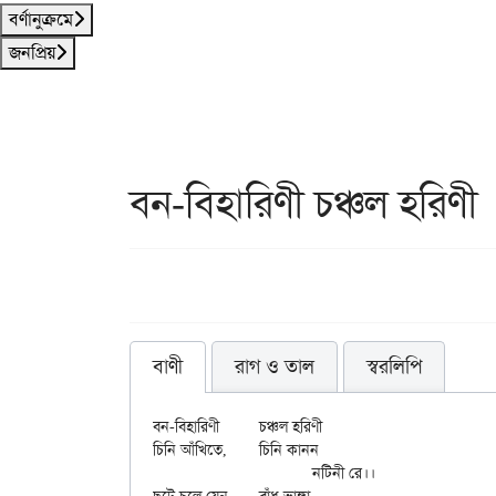
বর্ণানুক্রমে
জনপ্রিয়
বন-বিহারিণী চঞ্চল হরিণী
বাণী
রাগ ও তাল
স্বরলিপি
বন-বিহারিণী	চঞ্চল হরিণী

চিনি আঁখিতে,	চিনি কানন

			নটিনী রে।।
