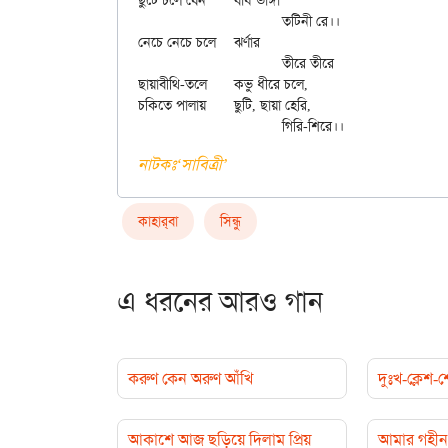
ছুটে চলে যেন	বাঁধ ভাঙ্গা

			তটিনী রে।।

নেচে নেচে চলে	ঝর্ণার

			তীরে তীরে

ছায়াবীথি-তলে	কভু ধীরে চলে,

চকিতে পালায়	ছুটি, ছায়া হেরি,

নাটকঃ‘সাবিত্রী’
কাহার্‌বা
সিন্ধু
এ ধরনের আরও গান
করুণ কেন অরুণ আঁখি
দুঃখ-ক্লেশ
আকাশে আজ ছড়িয়ে দিলাম প্রিয়
আমার গহীন