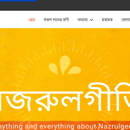
হোম
সকল গানের বাণী
অন্যান্য
মতামত
যোগা