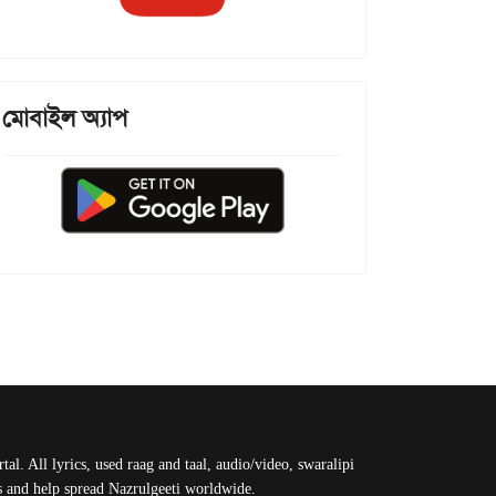
মোবাইল অ্যাপ
al. All lyrics, used raag and taal, audio/video, swaralipi
us and help spread Nazrulgeeti worldwide.