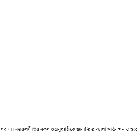
া ও ভালবাসা। নজরুলগীতির সকল শুভানুধ্যায়ীকে জানাচ্ছি প্রাণঢালা অভিনন্দন ও শুভে