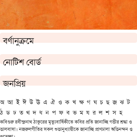
বর্ণানুক্রমে
নোটিশ বোর্ড
জনপ্রিয়
অ
আ
ই
ঈ
উ
ঊ
এ
ঐ
ও
ক
খ
ক্ষ
গ
ঘ
চ
ছ
জ
ঝ
ট
ঠ
ড
ঢ
ত
থ
দ
ধ
ন
প
ফ
ব
ভ
ম
য
র
ল
শ
স
হ
কবিগুরু রবীন্দ্রনাথ ঠাকুরের মৃত্যুবার্ষিকীতে কবির প্রতি জানাচ্ছি গভীর শ্রদ্ধা ও
ভালবাসা। নজরুলগীতির সকল শুভানুধ্যায়ীকে জানাচ্ছি প্রাণঢালা অভিনন্দন ও
শুভেচ্ছা।