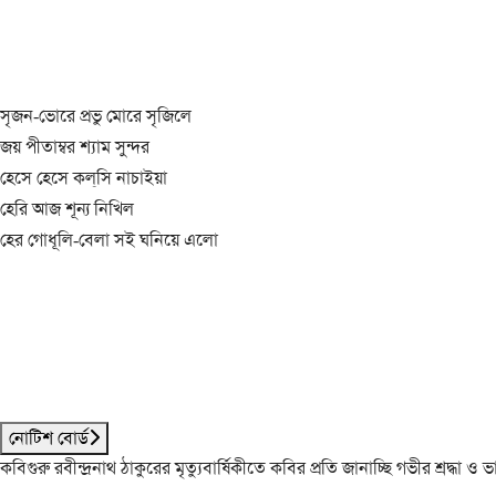
সৃজন-ভোরে প্রভু মোরে সৃজিলে
জয় পীতাম্বর শ্যাম সুন্দর
হেসে হেসে কল্‌সি নাচাইয়া
হেরি আজ শূন্য নিখিল
হের গোধূলি-বেলা সই ঘনিয়ে এলো
নোটিশ বোর্ড
কবিগুরু রবীন্দ্রনাথ ঠাকুরের মৃত্যুবার্ষিকীতে কবির প্রতি জানাচ্ছি গভীর শ্রদ্ধ