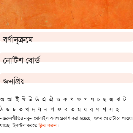
বর্ণানুক্রমে
নোটিশ বোর্ড
জনপ্রিয়
অ
আ
ই
ঈ
উ
ঊ
এ
ঐ
ও
ক
খ
ক্ষ
গ
ঘ
চ
ছ
জ
ঝ
ট
ঠ
ড
ঢ
ত
থ
দ
ধ
ন
প
ফ
ব
ভ
ম
য
র
ল
শ
স
হ
নজরুলগীতির নতুন মোবাইল অ্যাপ প্রকাশ করা হয়েছে। গুগল প্লে স্টোরে পাওয়া
যাচ্ছে। ইনস্টল করতে
ক্লিক করুন
।