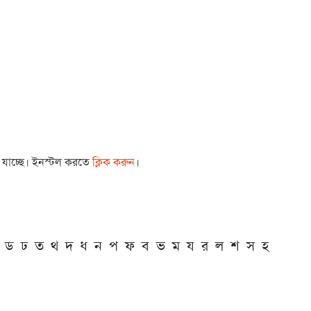
া যাচ্ছে। ইনস্টল করতে
ক্লিক করুন
।
ড
ঢ
ত
থ
দ
ধ
ন
প
ফ
ব
ভ
ম
য
র
ল
শ
স
হ