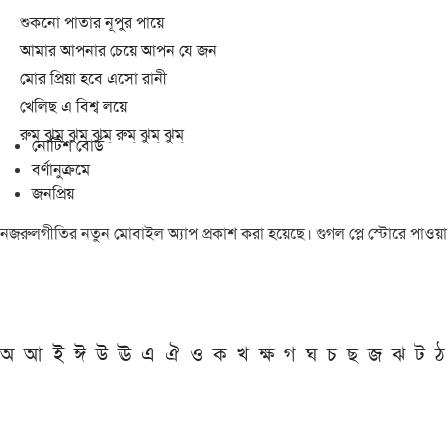
শুকনো পাতার নূপুর পায়ে
আমার আপনার চেয়ে আপন যে জন
মোর প্রিয়া হবে এসো রানী
খেলিছ এ বিশ্ব লয়ে
রুম্ ঝুম্ ঝুম্ ঝুম্ রুম্ ঝুম্ ঝুম্
নোটিশ বোর্ড
বর্ণানুক্রমে
জনপ্রিয়
নজরুলগীতির নতুন মোবাইল অ্যাপ প্রকাশ করা হয়েছে। গুগল প্লে স্টোরে পাওয়
অ
আ
ই
ঈ
উ
ঊ
এ
ঐ
ও
ক
খ
ক্ষ
গ
ঘ
চ
ছ
জ
ঝ
ট
ঠ