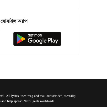
মোবাইল অ্যাপ
al. All lyrics, used raag and taal, audio/video, swaralipi
us and help spread Nazrulgeeti worldwide.