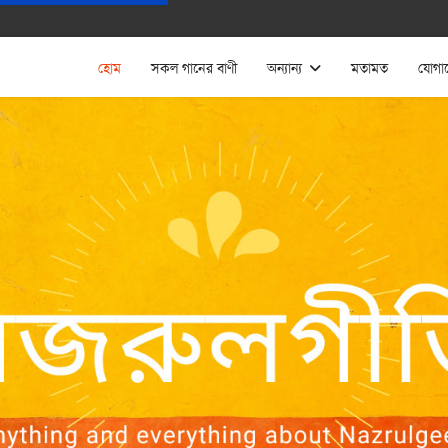
হোম
সকল গানের বাণী
অন্যান্য
মতামত
যোগা