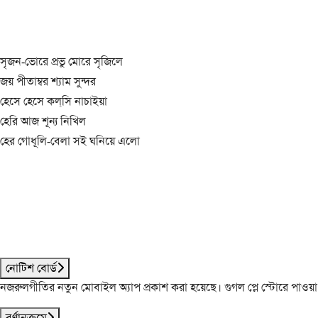
সৃজন-ভোরে প্রভু মোরে সৃজিলে
জয় পীতাম্বর শ্যাম সুন্দর
হেসে হেসে কল্‌সি নাচাইয়া
হেরি আজ শূন্য নিখিল
হের গোধূলি-বেলা সই ঘনিয়ে এলো
নোটিশ বোর্ড
নজরুলগীতির নতুন মোবাইল অ্যাপ প্রকাশ করা হয়েছে। গুগল প্লে স্টোরে পাওয়
বর্ণানুক্রমে