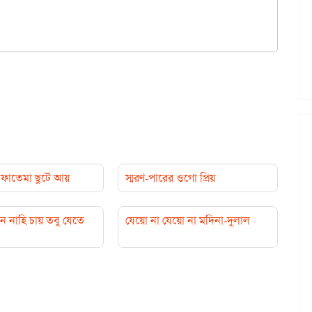
ফাতেমা ছুটে আয়
স্মরণ-পারের ওগো প্রিয়
ন নাহি চায় তবু যেতে
যেয়ো না যেয়ো না মদিনা-দুলাল