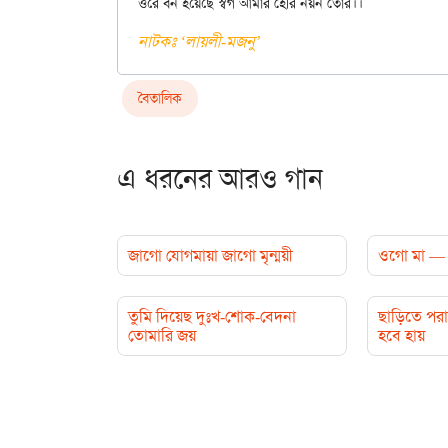
নাটকঃ ‘লায়লী-মজনু’
বৈতালিক
এ ধরনের আরও গান
জাগো যোগমায়া জাগো মৃন্ময়ী
ওগো মা — 
তুমি দিয়েছ দুঃখ-শোক-বেদনা
ছাড়িতে পরা
তোমারি জয়
হবে হায়