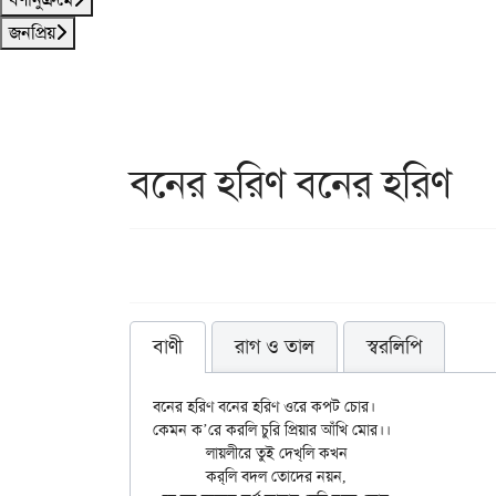
জনপ্রিয়
বনের হরিণ বনের হরিণ
বাণী
রাগ ও তাল
স্বরলিপি
বনের হরিণ বনের হরিণ ওরে কপট চোর।

কেমন ক’রে করলি চুরি প্রিয়ার আঁখি মোর।।

	লায়লীরে তুই দেখ্‌লি কখন

	কর্‌লি বদল তোদের নয়ন,
