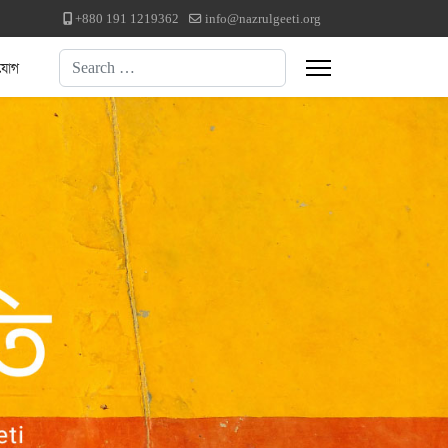
+880 191 1219362
info@nazrulgeeti.org
Search
যোগ