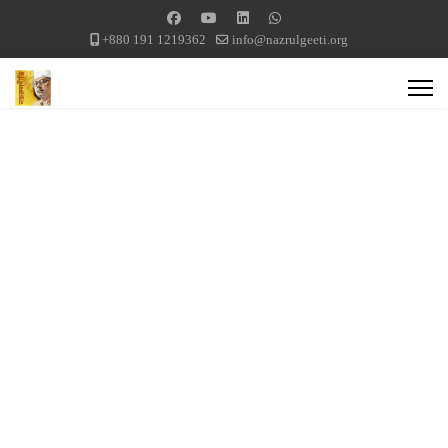
+880 191 1219362
info@nazrulgeeti.org