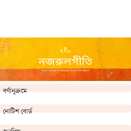
বর্ণানুক্রমে
নোটিশ বোর্ড