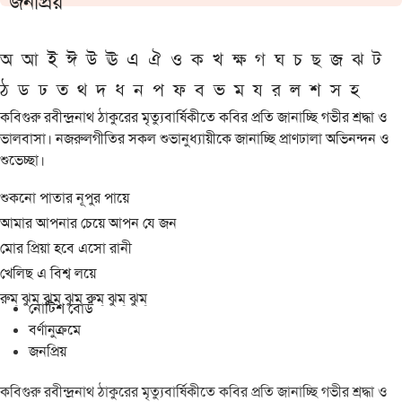
জনপ্রিয়
অ
আ
ই
ঈ
উ
ঊ
এ
ঐ
ও
ক
খ
ক্ষ
গ
ঘ
চ
ছ
জ
ঝ
ট
ঠ
ড
ঢ
ত
থ
দ
ধ
ন
প
ফ
ব
ভ
ম
য
র
ল
শ
স
হ
কবিগুরু রবীন্দ্রনাথ ঠাকুরের মৃত্যুবার্ষিকীতে কবির প্রতি জানাচ্ছি গভীর শ্রদ্ধা ও
ভালবাসা। নজরুলগীতির সকল শুভানুধ্যায়ীকে জানাচ্ছি প্রাণঢালা অভিনন্দন ও
শুভেচ্ছা।
শুকনো পাতার নূপুর পায়ে
আমার আপনার চেয়ে আপন যে জন
মোর প্রিয়া হবে এসো রানী
খেলিছ এ বিশ্ব লয়ে
রুম্ ঝুম্ ঝুম্ ঝুম্ রুম্ ঝুম্ ঝুম্
নোটিশ বোর্ড
বর্ণানুক্রমে
জনপ্রিয়
কবিগুরু রবীন্দ্রনাথ ঠাকুরের মৃত্যুবার্ষিকীতে কবির প্রতি জানাচ্ছি গভীর শ্রদ্ধা ও