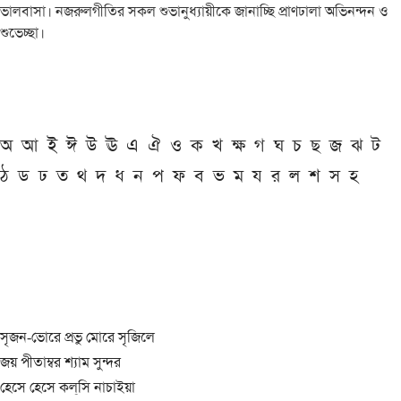
ভালবাসা। নজরুলগীতির সকল শুভানুধ্যায়ীকে জানাচ্ছি প্রাণঢালা অভিনন্দন ও
শুভেচ্ছা।
অ
আ
ই
ঈ
উ
ঊ
এ
ঐ
ও
ক
খ
ক্ষ
গ
ঘ
চ
ছ
জ
ঝ
ট
ঠ
ড
ঢ
ত
থ
দ
ধ
ন
প
ফ
ব
ভ
ম
য
র
ল
শ
স
হ
সৃজন-ভোরে প্রভু মোরে সৃজিলে
জয় পীতাম্বর শ্যাম সুন্দর
হেসে হেসে কল্‌সি নাচাইয়া