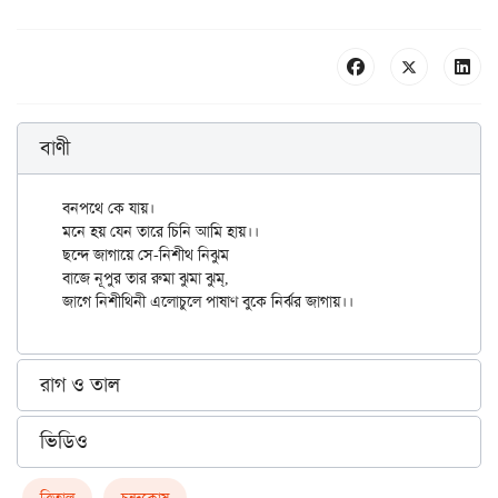
বাণী
বনপথে কে যায়।

মনে হয় যেন তারে চিনি আমি হায়।।

ছন্দে জাগায়ে সে-নিশীথ নিঝুম

বাজে নূপুর তার রুমা ঝুমা ঝুম্,

রাগ ও তাল
ভিডিও