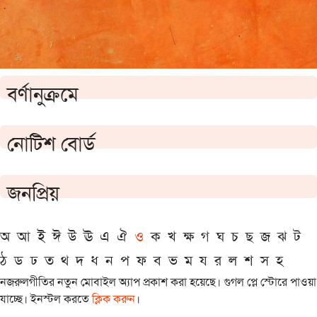
বর্ণানুক্রমে
নোটিশ বোর্ড
জনপ্রিয়
অ
আ
ই
ঈ
উ
ঊ
এ
ঐ
ও
ক
খ
ক্ষ
গ
ঘ
চ
ছ
জ
ঝ
ট
ঠ
ড
ঢ
ত
থ
দ
ধ
ন
প
ফ
ব
ভ
ম
য
র
ল
শ
স
হ
নজরুলগীতির নতুন মোবাইল অ্যাপ প্রকাশ করা হয়েছে। গুগল প্লে স্টোরে পাওয়া
যাচ্ছে। ইনস্টল করতে
ক্লিক করুন
।