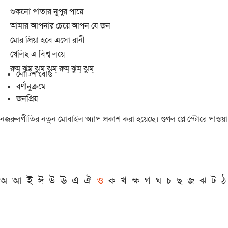
শুকনো পাতার নূপুর পায়ে
আমার আপনার চেয়ে আপন যে জন
মোর প্রিয়া হবে এসো রানী
খেলিছ এ বিশ্ব লয়ে
রুম্ ঝুম্ ঝুম্ ঝুম্ রুম্ ঝুম্ ঝুম্
নোটিশ বোর্ড
বর্ণানুক্রমে
জনপ্রিয়
নজরুলগীতির নতুন মোবাইল অ্যাপ প্রকাশ করা হয়েছে। গুগল প্লে স্টোরে পাওয়
অ
আ
ই
ঈ
উ
ঊ
এ
ঐ
ও
ক
খ
ক্ষ
গ
ঘ
চ
ছ
জ
ঝ
ট
ঠ