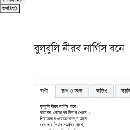
জনপ্রিয়
বুল্‌বুলি নীরব নার্গিস বনে
বাণী
রাগ ও তাল
অডিও
স্বর
বুল্‌বুলি নীরব নার্গিস–বনে।

ঝরা বন–গোলাপের বিলাপ শোনে।।

শিরাজের নওরোজে ফাল্গুন মাসে

যেন তার প্রিয়ার সমাধির পাশে,
