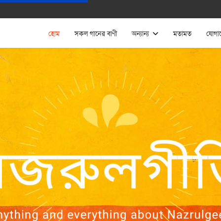
হোম
সকল গানের বাণী
অন্যান্য
মতামত
যোগা