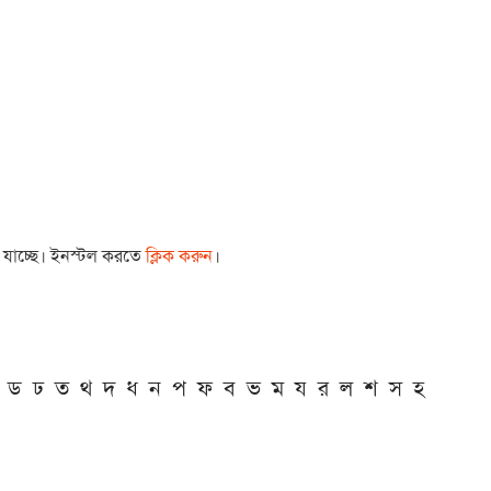
া যাচ্ছে। ইনস্টল করতে
ক্লিক করুন
।
ড
ঢ
ত
থ
দ
ধ
ন
প
ফ
ব
ভ
ম
য
র
ল
শ
স
হ