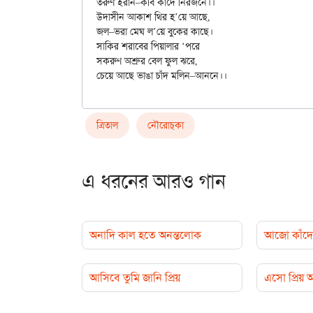
তরুণ ইরান–কবি কাঁদে নিরজনে।।

উদাসীন আকাশ থির হ’য়ে আছে,

জল–ভরা মেঘ ল’য়ে বুকের কাছে।

সাকির শরাবের পিয়ালার ‘পরে

সকরুণ অশ্রুর বেল ফুল ঝরে,

ত্রিতাল
নৌরোচ্‌কা
এ ধরনের আরও গান
অনাদি কাল হতে অনন্তলোক
আজো কাঁদে 
আসিবে তুমি জানি প্রিয়
এসো প্রিয়