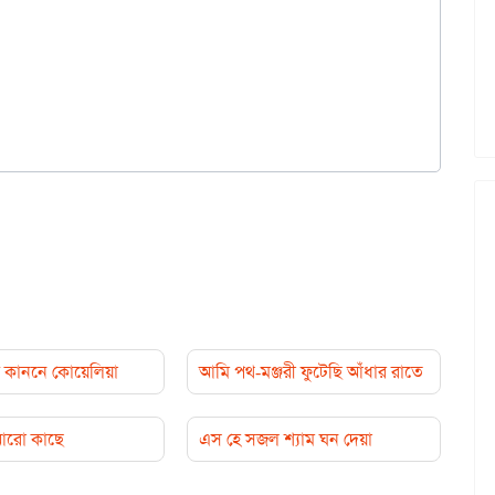
কাননে কোয়েলিয়া
আমি পথ-মঞ্জরী ফুটেছি আঁধার রাতে
 আরো কাছে
এস হে সজল শ্যাম ঘন দেয়া