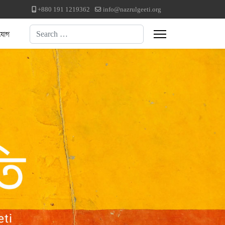
+880 191 1219362
info@nazrulgeeti.org
Search
যোগ