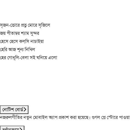
সৃজন-ভোরে প্রভু মোরে সৃজিলে
জয় পীতাম্বর শ্যাম সুন্দর
হেসে হেসে কল্‌সি নাচাইয়া
হেরি আজ শূন্য নিখিল
হের গোধূলি-বেলা সই ঘনিয়ে এলো
নোটিশ বোর্ড
নজরুলগীতির নতুন মোবাইল অ্যাপ প্রকাশ করা হয়েছে। গুগল প্লে স্টোরে পাওয়
বর্ণানুক্রমে