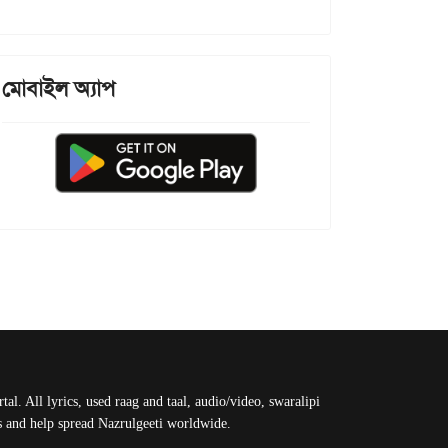
মোবাইল অ্যাপ
al. All lyrics, used raag and taal, audio/video, swaralipi
us and help spread Nazrulgeeti worldwide.