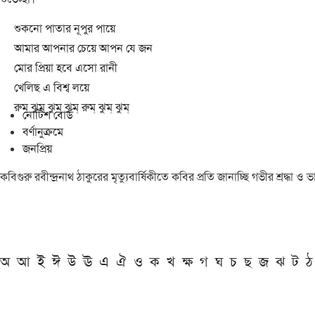
শুকনো পাতার নূপুর পায়ে
আমার আপনার চেয়ে আপন যে জন
মোর প্রিয়া হবে এসো রানী
খেলিছ এ বিশ্ব লয়ে
রুম্ ঝুম্ ঝুম্ ঝুম্ রুম্ ঝুম্ ঝুম্
নোটিশ বোর্ড
বর্ণানুক্রমে
জনপ্রিয়
কবিগুরু রবীন্দ্রনাথ ঠাকুরের মৃত্যুবার্ষিকীতে কবির প্রতি জানাচ্ছি গভীর শ্রদ্ধ
অ
আ
ই
ঈ
উ
ঊ
এ
ঐ
ও
ক
খ
ক্ষ
গ
ঘ
চ
ছ
জ
ঝ
ট
ঠ