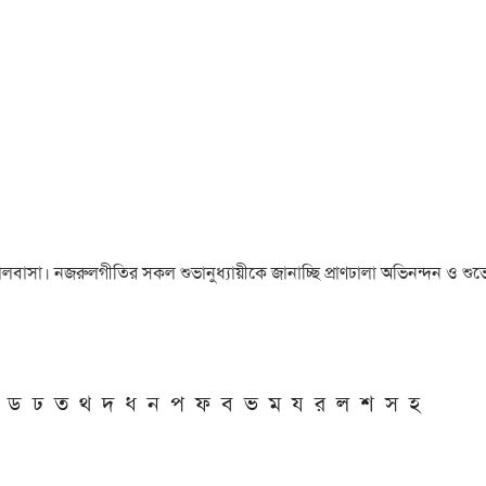
া ও ভালবাসা। নজরুলগীতির সকল শুভানুধ্যায়ীকে জানাচ্ছি প্রাণঢালা অভিনন্দন ও শুভে
ড
ঢ
ত
থ
দ
ধ
ন
প
ফ
ব
ভ
ম
য
র
ল
শ
স
হ