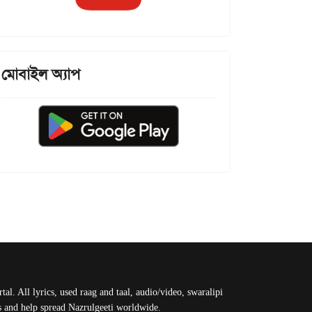
মোবাইল অ্যাপ
al. All lyrics, used raag and taal, audio/video, swaralipi
us and help spread Nazrulgeeti worldwide.