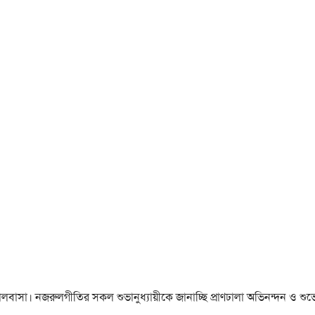
া ও ভালবাসা। নজরুলগীতির সকল শুভানুধ্যায়ীকে জানাচ্ছি প্রাণঢালা অভিনন্দন ও শুভে