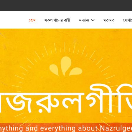
হোম
সকল গানের বাণী
অন্যান্য
মতামত
যোগা