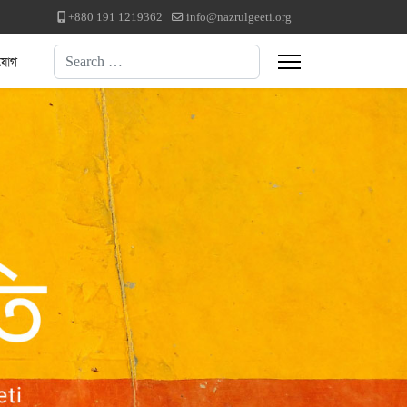
+880 191 1219362
info@nazrulgeeti.org
Search
যোগ