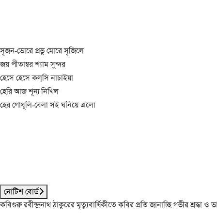
সৃজন-ভোরে প্রভু মোরে সৃজিলে
জয় পীতাম্বর শ্যাম সুন্দর
হেসে হেসে কল্‌সি নাচাইয়া
হেরি আজ শূন্য নিখিল
হের গোধূলি-বেলা সই ঘনিয়ে এলো
নোটিশ বোর্ড
কবিগুরু রবীন্দ্রনাথ ঠাকুরের মৃত্যুবার্ষিকীতে কবির প্রতি জানাচ্ছি গভীর শ্রদ্ধ