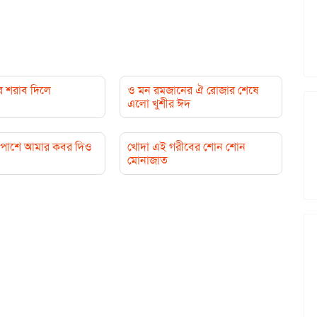
র শরাব দিলে
ও মন রমজানের ঐ রোজার শেষে
এলো খুশীর ঈদ
পাশে আমার কবর দিও
খোদা এই গরীবের শোন শোন
মোনাজাত