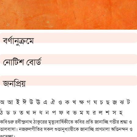
বর্ণানুক্রমে
নোটিশ বোর্ড
জনপ্রিয়
অ
আ
ই
ঈ
উ
ঊ
এ
ঐ
ও
ক
খ
ক্ষ
গ
ঘ
চ
ছ
জ
ঝ
ট
ঠ
ড
ঢ
ত
থ
দ
ধ
ন
প
ফ
ব
ভ
ম
য
র
ল
শ
স
হ
কবিগুরু রবীন্দ্রনাথ ঠাকুরের মৃত্যুবার্ষিকীতে কবির প্রতি জানাচ্ছি গভীর শ্রদ্ধা ও
ভালবাসা। নজরুলগীতির সকল শুভানুধ্যায়ীকে জানাচ্ছি প্রাণঢালা অভিনন্দন ও
শুভেচ্ছা।