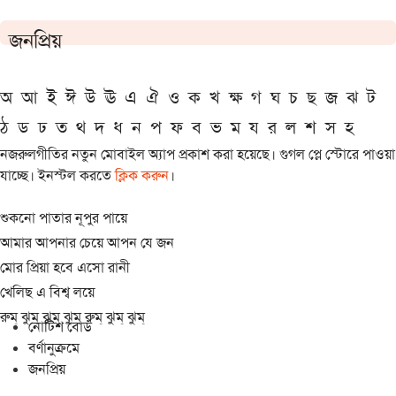
জনপ্রিয়
অ
আ
ই
ঈ
উ
ঊ
এ
ঐ
ও
ক
খ
ক্ষ
গ
ঘ
চ
ছ
জ
ঝ
ট
ঠ
ড
ঢ
ত
থ
দ
ধ
ন
প
ফ
ব
ভ
ম
য
র
ল
শ
স
হ
নজরুলগীতির নতুন মোবাইল অ্যাপ প্রকাশ করা হয়েছে। গুগল প্লে স্টোরে পাওয়া
যাচ্ছে। ইনস্টল করতে
ক্লিক করুন
।
শুকনো পাতার নূপুর পায়ে
আমার আপনার চেয়ে আপন যে জন
মোর প্রিয়া হবে এসো রানী
খেলিছ এ বিশ্ব লয়ে
রুম্ ঝুম্ ঝুম্ ঝুম্ রুম্ ঝুম্ ঝুম্
নোটিশ বোর্ড
বর্ণানুক্রমে
জনপ্রিয়