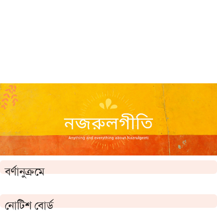
বর্ণানুক্রমে
নোটিশ বোর্ড