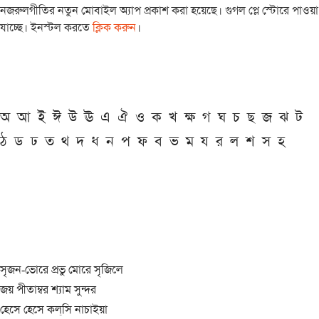
নজরুলগীতির নতুন মোবাইল অ্যাপ প্রকাশ করা হয়েছে। গুগল প্লে স্টোরে পাওয়া
যাচ্ছে। ইনস্টল করতে
ক্লিক করুন
।
অ
আ
ই
ঈ
উ
ঊ
এ
ঐ
ও
ক
খ
ক্ষ
গ
ঘ
চ
ছ
জ
ঝ
ট
ঠ
ড
ঢ
ত
থ
দ
ধ
ন
প
ফ
ব
ভ
ম
য
র
ল
শ
স
হ
সৃজন-ভোরে প্রভু মোরে সৃজিলে
জয় পীতাম্বর শ্যাম সুন্দর
হেসে হেসে কল্‌সি নাচাইয়া