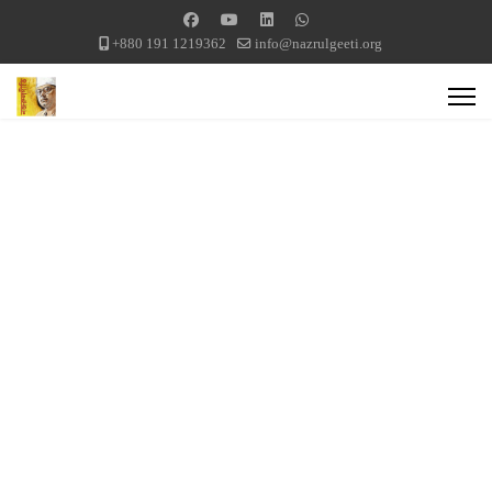
+880 191 1219362
info@nazrulgeeti.org