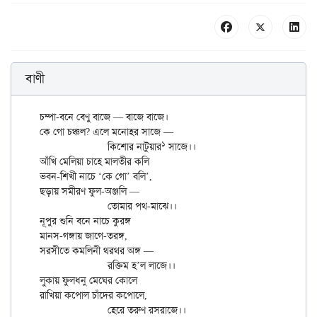
বাণী
চম্পা-বনে বেণু বাজে — বাজে বাজে।

কে গো চঞ্চল? এলে মনোহর সাজে —

১
		কিশোর নাটুয়ার
 সাজে।।

আঁখি মেলিয়া চাহে মালতীর কলি

ভবন-শিখী নাচে ‘কে গো’ বলি’,

ছড়ায় সমীরণ ফুল-অঞ্জলি —

		তোমার পথ-মাঝে।।

নূপুর শুনি বনে নাচে কুরঙ্গ

মানস-গঙ্গায় জাগে-তরঙ্গ,

সরসীতে কমলিনী থরথর অঙ্গ —

		রক্তিম হ’ল লাজে।।

লুকায় ফুলধনু মেঘের কোলে

রাখিয়া কপোল চাঁদের কপোলে,
